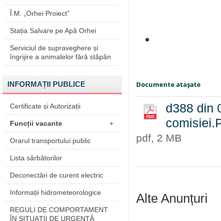
Î.M. „Orhei Proiect”
Stația Salvare pe Apă Orhei
Serviciul de supraveghere și
îngrijire a animalelor fără stăpân
INFORMAȚII PUBLICE
Documente ataşate
d388 din 
Certificate și Autorizații
comisiei
Funcții vacante
+
pdf, 2 MB
Orarul transportului public
Lista sărbătorilor
Deconectări de curent electric
Informații hidrometeorologice
Alte Anunțuri
REGULI DE COMPORTAMENT
ÎN SITUAŢII DE URGENŢĂ