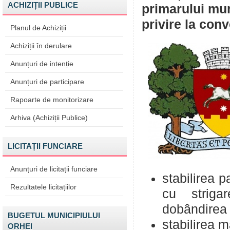
ACHIZIȚII PUBLICE
primarului mun
privire la con
Planul de Achiziții
Achiziții în derulare
Anunțuri de intenție
Anunțuri de participare
Rapoarte de monitorizare
Arhiva (Achiziții Publice)
LICITAȚII FUNCIARE
Anunțuri de licitații funciare
stabilirea pa
Rezultatele licitațiilor
cu striga
dobândirea 
BUGETUL MUNICIPIULUI
stabilirea m
ORHEI