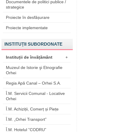
Documentele de politici publice /
strategice
Proiecte în desfășurare
Proiecte implementate
INSTITUȚII SUBORDONATE
Instituții de învățământ
+
Muzeul de Istorie şi Etnografie
Orhei
Regia Apă Canal – Orhei S.A.
Î.M. Servicii Comunal - Locative
Orhei
Î.M. Achiziții, Comerț și Piețe
Î.M. „Orhei Transport”
Î.M. Hotelul ”CODRU”