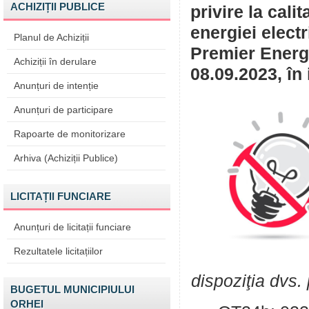
ACHIZIȚII PUBLICE
privire la cali
energiei elect
Planul de Achiziții
Premier Energy
Achiziții în derulare
08.09.2023, în 
Anunțuri de intenție
Anunțuri de participare
Rapoarte de monitorizare
Arhiva (Achiziții Publice)
LICITAȚII FUNCIARE
Anunțuri de licitații funciare
Rezultatele licitațiilor
dispoziţia dvs.
BUGETUL MUNICIPIULUI
ORHEI