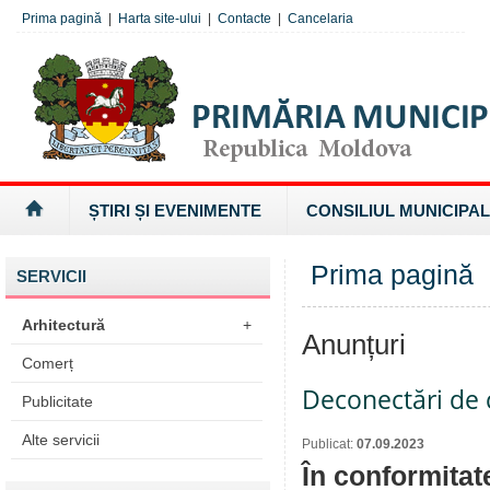
Prima pagină
|
Harta site-ului
|
Contacte
|
Cancelaria
ȘTIRI ȘI EVENIMENTE
CONSILIUL MUNICIPAL
Prima pagină
SERVICII
Arhitectură
+
Anunțuri
Comerț
Deconectări de c
Publicitate
Alte servicii
Publicat:
07.09.2023
În conformitat