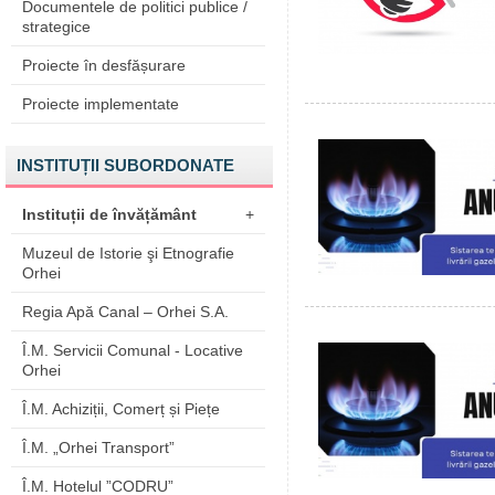
Documentele de politici publice /
strategice
Proiecte în desfășurare
Proiecte implementate
INSTITUȚII SUBORDONATE
Instituții de învățământ
+
Muzeul de Istorie şi Etnografie
Orhei
Regia Apă Canal – Orhei S.A.
Î.M. Servicii Comunal - Locative
Orhei
Î.M. Achiziții, Comerț și Piețe
Î.M. „Orhei Transport”
Î.M. Hotelul ”CODRU”