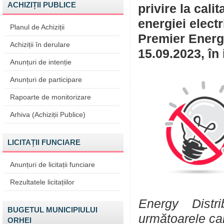
ACHIZIȚII PUBLICE
privire la cali
energiei elect
Planul de Achiziții
Premier Energy
Achiziții în derulare
15.09.2023, în 
Anunțuri de intenție
Anunțuri de participare
Rapoarte de monitorizare
Arhiva (Achiziții Publice)
LICITAȚII FUNCIARE
Anunțuri de licitații funciare
Rezultatele licitațiilor
Energy Distr
BUGETUL MUNICIPIULUI
următoarele ca
ORHEI