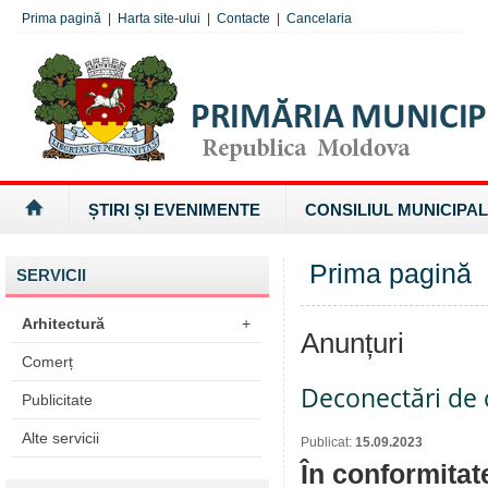
Prima pagină
|
Harta site-ului
|
Contacte
|
Cancelaria
ȘTIRI ȘI EVENIMENTE
CONSILIUL MUNICIPAL
Prima pagină
SERVICII
Arhitectură
+
Anunțuri
Comerț
Deconectări de c
Publicitate
Alte servicii
Publicat:
15.09.2023
În conformitat