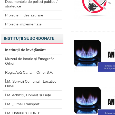
Documentele de politici publice /
strategice
Proiecte în desfășurare
Proiecte implementate
INSTITUȚII SUBORDONATE
Instituții de învățământ
+
Muzeul de Istorie şi Etnografie
Orhei
Regia Apă Canal – Orhei S.A.
Î.M. Servicii Comunal - Locative
Orhei
Î.M. Achiziții, Comerț și Piețe
Î.M. „Orhei Transport”
Î.M. Hotelul ”CODRU”