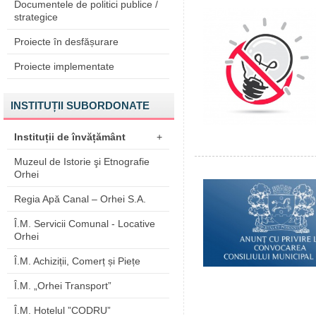
Documentele de politici publice /
strategice
Proiecte în desfășurare
Proiecte implementate
INSTITUȚII SUBORDONATE
Instituții de învățământ
+
Muzeul de Istorie şi Etnografie
Orhei
Regia Apă Canal – Orhei S.A.
Î.M. Servicii Comunal - Locative
Orhei
Î.M. Achiziții, Comerț și Piețe
Î.M. „Orhei Transport”
Î.M. Hotelul ”CODRU”