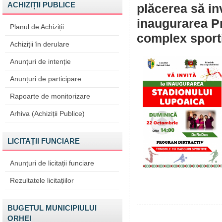
ACHIZIȚII PUBLICE
plăcerea să inv
inaugurarea Pr
Planul de Achiziții
complex sporti
Achiziții în derulare
Anunțuri de intenție
Anunțuri de participare
Rapoarte de monitorizare
Arhiva (Achiziții Publice)
LICITAȚII FUNCIARE
Anunțuri de licitații funciare
Rezultatele licitațiilor
BUGETUL MUNICIPIULUI
ORHEI