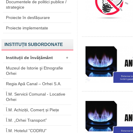
Documentele de politici publice /
strategice
Proiecte în desfășurare
Proiecte implementate
INSTITUȚII SUBORDONATE
Instituții de învățământ
+
Muzeul de Istorie şi Etnografie
Orhei
Regia Apă Canal – Orhei S.A.
Î.M. Servicii Comunal - Locative
Orhei
Î.M. Achiziții, Comerț și Piețe
Î.M. „Orhei Transport”
Î.M. Hotelul ”CODRU”