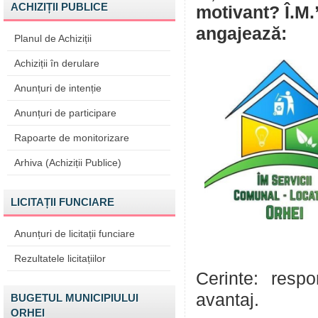
ACHIZIȚII PUBLICE
motivant? Î.M.
angajează:
Planul de Achiziții
Achiziții în derulare
Anunțuri de intenție
Anunțuri de participare
Rapoarte de monitorizare
Arhiva (Achiziții Publice)
LICITAȚII FUNCIARE
Anunțuri de licitații funciare
Rezultatele licitațiilor
Cerinte: respo
avantaj.
BUGETUL MUNICIPIULUI
ORHEI