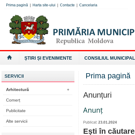
Prima pagină
|
Harta site-ului
|
Contacte
|
Cancelaria
ȘTIRI ȘI EVENIMENTE
CONSILIUL MUNICIPAL
Prima pagină
SERVICII
Arhitectură
+
Anunțuri
Comerț
Anunț
Publicitate
Alte servicii
Publicat:
23.01.2024
Ești în căutar