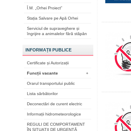
Î.M. „Orhei Proiect”
Stația Salvare pe Apă Orhei
Serviciul de supraveghere și
îngrijire a animalelor fără stăpân
INFORMAȚII PUBLICE
Certificate și Autorizații
Funcții vacante
+
Orarul transportului public
Lista sărbătorilor
Deconectări de curent electric
Informații hidrometeorologice
REGULI DE COMPORTAMENT
ÎN SITUAŢII DE URGENŢĂ