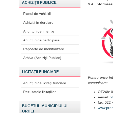
ACHIZIȚII PUBLICE
S.A. informează
Planul de Achiziții
Achiziții în derulare
Anunțuri de intenție
Anunțuri de participare
Rapoarte de monitorizare
Arhiva (Achiziții Publice)
LICITAȚII FUNCIARE
Pentru orice în
comunicare:
Anunțuri de licitații funciare
Rezultatele licitațiilor
OT24h: 0
e-mail:
o
fax: 022
BUGETUL MUNICIPIULUI
www.prem
ORHEI