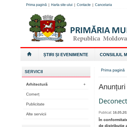
Prima pagină
|
Harta site-ului
|
Contacte
|
Cancelaria
ȘTIRI ȘI EVENIMENTE
CONSILIUL 
Prima pagină
SERVICII
Arhitectură
+
Anunțuri
Comerț
Deconectă
Publicitate
Publicat:
16.05.20
Alte servicii
În conformitate
de distribuţie 