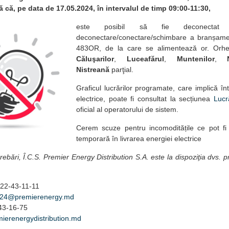
 că, pe data de 17.05.2024, în intervalul de timp 09:00-11:30,
este posibil să fie deconectat 
deconectare/conectare/schimbare a branșame
483OR, de la care se alimentează or. Orhe
Căluşarilor
,
Luceafărul
,
Muntenilor
,
Nistreană
parţial.
Graficul lucrărilor programate, care implică înt
electrice, poate fi consultat la secțiunea
Lucr
oficial al operatorului de sistem.
Cerem scuze pentru incomoditățile ce pot fi
temporară în livrarea energiei electrice
trebări, Î.C.S. Premier Energy Distribution S.A. este la dispoziţia dvs.
22-43-11-11
t24@premierenergy.md
-43-16-75
ierenergydistribution.md