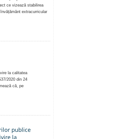
iect ce vizează stabilirea
de învățământ extracurricular
ire la calitatea
. 537/2020 din 24
rmează că, pe
ilor publice
vire la