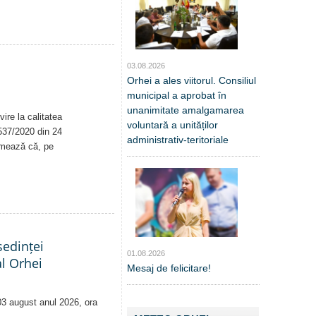
03.08.2026
Orhei a ales viitorul. Consiliul
municipal a aprobat în
unanimitate amalgamarea
ire la calitatea
voluntară a unităților
. 537/2020 din 24
administrativ-teritoriale
rmează că, pe
edinței
01.08.2026
al Orhei
Mesaj de felicitare!
 03 august anul 2026, ora