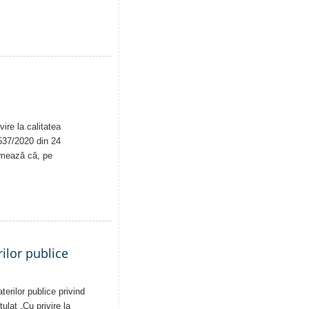
ire la calitatea
. 537/2020 din 24
rmează că, pe
ilor publice
erilor publice privind
tulat „Cu privire la