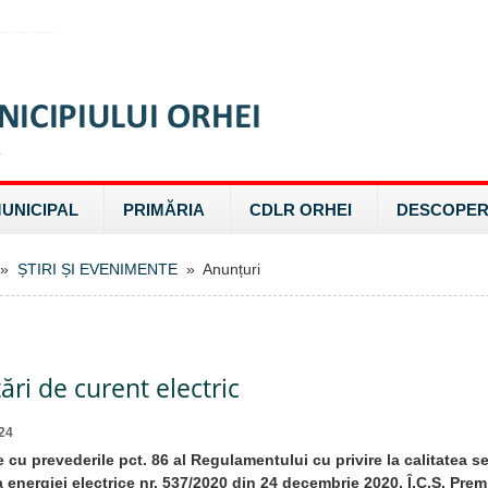
MUNICIPAL
PRIMĂRIA
CDLR ORHEI
DESCOPER
»
ȘTIRI ȘI EVENIMENTE
» Anunțuri
ri de curent electric
24
 cu prevederile pct. 86 al Regulamentului cu privire la calitatea ser
a energiei electrice nr. 537/2020 din 24 decembrie 2020, Î.C.S. Pre