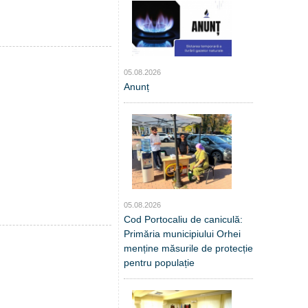
05.08.2026
Anunț
05.08.2026
Cod Portocaliu de caniculă:
Primăria municipiului Orhei
menține măsurile de protecție
pentru populație