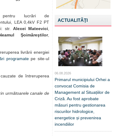
pentru lucrări de
ACTUALITĂŢI
ntului, LEA 0,4kV F2 PT
i: str.
Alexei Mateevici
,
Neamul Şoimăreştilor
,
reruperea livrării energiei
ări programate
pe site-ul
06.08.2026
 cauzate de întreruperea
Primarul municipiului Orhei a
convocat Comisia de
Management al Situațiilor de
 prin următoarele canale de
Criză. Au fost aprobate
măsuri pentru gestionarea
riscurilor hidrologice,
energetice și prevenirea
incendiilor