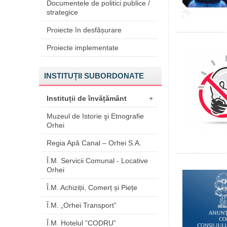
Documentele de politici publice /
strategice
Proiecte în desfășurare
Proiecte implementate
INSTITUȚII SUBORDONATE
Instituții de învățământ
+
Muzeul de Istorie şi Etnografie
Orhei
Regia Apă Canal – Orhei S.A.
Î.M. Servicii Comunal - Locative
Orhei
Î.M. Achiziții, Comerț și Piețe
Î.M. „Orhei Transport”
Î.M. Hotelul ”CODRU”