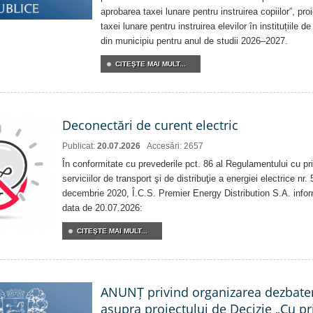
aprobarea taxei lunare pentru instruirea copiilor”, pro
taxei lunare pentru instruirea elevilor în instituțiile 
din municipiu pentru anul de studii 2026–2027.
CITEŞTE MAI MULT...
Deconectări de curent electric
Publicat:
20.07.2026
Accesări: 2657
În conformitate cu prevederile pct. 86 al Regulamentului cu priv
serviciilor de transport şi de distribuţie a energiei electrice nr
decembrie 2020, Î.C.S. Premier Energy Distribution S.A. info
data de 20.07.2026:
CITEŞTE MAI MULT...
ANUNȚ privind organizarea dezbater
asupra proiectului de Decizie „Cu pri