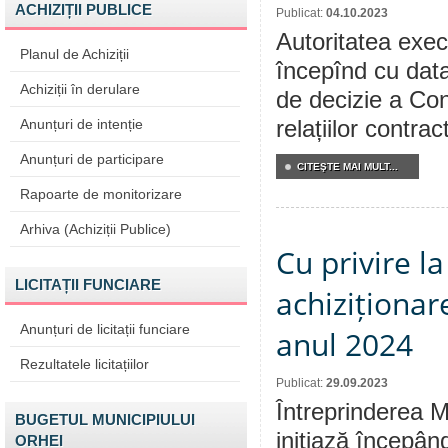
ACHIZIȚII PUBLICE
Publicat:
04.10.2023
Autoritatea execu
Planul de Achiziții
începînd cu data
Achiziții în derulare
de decizie a Cons
Anunțuri de intenție
relațiilor contra
Anunțuri de participare
CITEŞTE MAI MULT...
Rapoarte de monitorizare
Arhiva (Achiziții Publice)
Cu privire l
LICITAȚII FUNCIARE
achiziționar
Anunțuri de licitații funciare
anul 2024
Rezultatele licitațiilor
Publicat:
29.09.2023
Întreprinderea M
BUGETUL MUNICIPIULUI
iniţiază începân
ORHEI