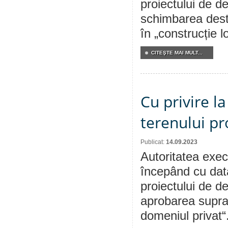
proiectului de de
schimbarea destin
în „construcție l
CITEŞTE MAI MULT...
Cu privire l
terenului pr
Publicat:
14.09.2023
Autoritatea execu
începând cu dat
proiectului de de
aprobarea supraf
domeniul privat“