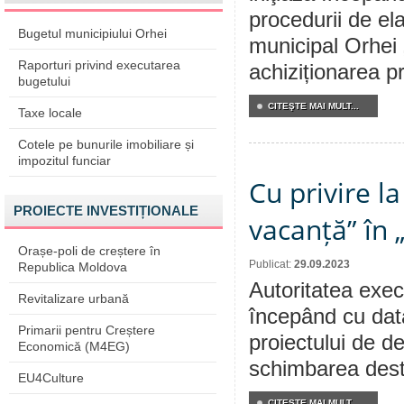
procedurii de ela
Bugetul municipiului Orhei
municipal Orhei 
Raporturi privind executarea
achiziționarea p
bugetului
CITEŞTE MAI MULT...
Taxe locale
Cotele pe bunurile imobiliare și
impozitul funciar
Cu privire l
PROIECTE INVESTIȚIONALE
vacanță” în 
Orașe-poli de creștere în
Publicat:
29.09.2023
Republica Moldova
Autoritatea execu
Revitalizare urbană
începând cu dat
Primarii pentru Creștere
proiectului de de
Economică (M4EG)
schimbarea desti
EU4Culture
CITEŞTE MAI MULT...