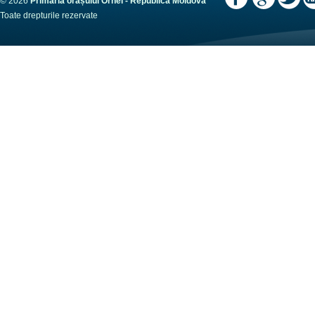
© 2026
Primaria orașului Orhei - Republica Moldova
Toate drepturile rezervate