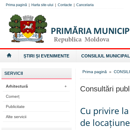
Prima pagină
|
Harta site-ului
|
Contacte
|
Cancelaria
ȘTIRI ȘI EVENIMENTE
CONSILIUL MUNICIPAL
Prima pagină
»
CONSILI
SERVICII
Arhitectură
+
Consultări publ
Comerț
Publicitate
Cu privire la
Alte servicii
de locațiune