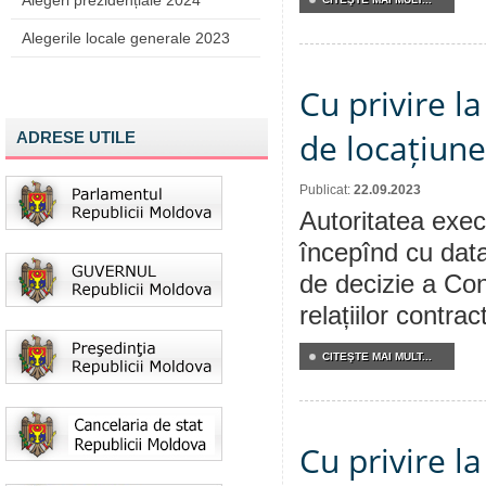
Alegeri prezidențiale 2024
Alegerile locale generale 2023
Cu privire la
de locațiune
ADRESE UTILE
Publicat:
22.09.2023
Autoritatea execu
începînd cu data
de decizie a Cons
relațiilor contra
CITEŞTE MAI MULT...
Cu privire l