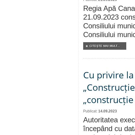
Regia Apă Canal
21.09.2023 consu
Consiliului munic
Consiliului muni
CITEŞTE MAI MULT...
Cu privire l
„Construcției
„construcție
Publicat:
14.09.2023
Autoritatea execu
începând cu dat