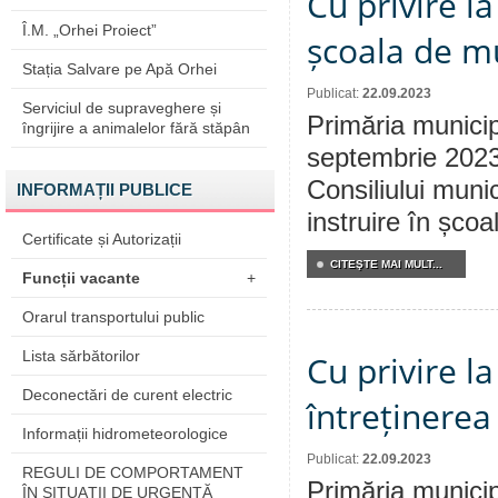
Cu privire la
Î.M. „Orhei Proiect”
școala de mu
Stația Salvare pe Apă Orhei
Publicat:
22.09.2023
Serviciul de supraveghere și
Primăria municip
îngrijire a animalelor fără stăpân
septembrie 2023 
Consiliului munic
INFORMAȚII PUBLICE
instruire în șco
Certificate și Autorizații
CITEŞTE MAI MULT...
Funcții vacante
+
Orarul transportului public
Lista sărbătorilor
Cu privire l
Deconectări de curent electric
întreținerea 
Informații hidrometeorologice
Publicat:
22.09.2023
REGULI DE COMPORTAMENT
Primăria municip
ÎN SITUAŢII DE URGENŢĂ