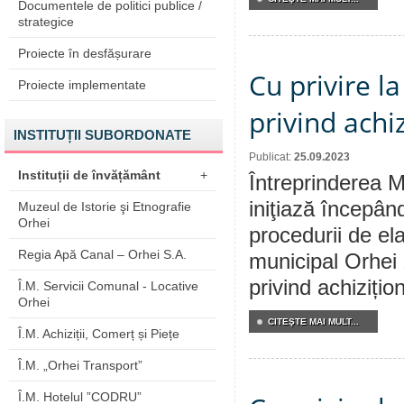
Documentele de politici publice /
strategice
Proiecte în desfășurare
Cu privire l
Proiecte implementate
privind achiz
INSTITUȚII SUBORDONATE
Publicat:
25.09.2023
Instituții de învățământ
+
Întreprinderea M
iniţiază începân
Muzeul de Istorie şi Etnografie
Orhei
procedurii de ela
Regia Apă Canal – Orhei S.A.
municipal Orhei 
privind achizițion
Î.M. Servicii Comunal - Locative
Orhei
CITEŞTE MAI MULT...
Î.M. Achiziții, Comerț și Piețe
Î.M. „Orhei Transport”
Î.M. Hotelul ”CODRU”