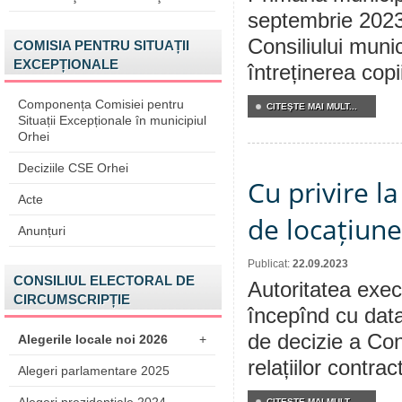
septembrie 2023 
Consiliului munic
COMISIA PENTRU SITUAȚII
EXCEPȚIONALE
întreținerea copii
Componența Comisiei pentru
CITEŞTE MAI MULT...
Situații Excepționale în municipiul
Orhei
Deciziile CSE Orhei
Cu privire la
Acte
de locațiune
Anunțuri
Publicat:
22.09.2023
CONSILIUL ELECTORAL DE
Autoritatea execu
CIRCUMSCRIPȚIE
începînd cu data
de decizie a Cons
Alegerile locale noi 2026
+
relațiilor contra
Alegeri parlamentare 2025
CITEŞTE MAI MULT...