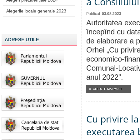
a Consiliulu
Alegeri prezidențiale 2024
Alegerile locale generale 2023
Publicat:
03.08.2023
Autoritatea execu
începînd cu data
ADRESE UTILE
de elaborare a p
Orhei „Cu privir
economico-financ
Comunal-Locative
anul 2022”.
CITEŞTE MAI MULT...
Cu privire l
executarea b