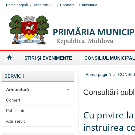
Prima pagină
|
Harta site-ului
|
Contacte
|
Cancelaria
ȘTIRI ȘI EVENIMENTE
CONSILIUL MUNICIPAL
Prima pagină
»
CONSILI
SERVICII
Arhitectură
+
Consultări publ
Comerț
Publicitate
Cu privire l
Alte servicii
instruirea co