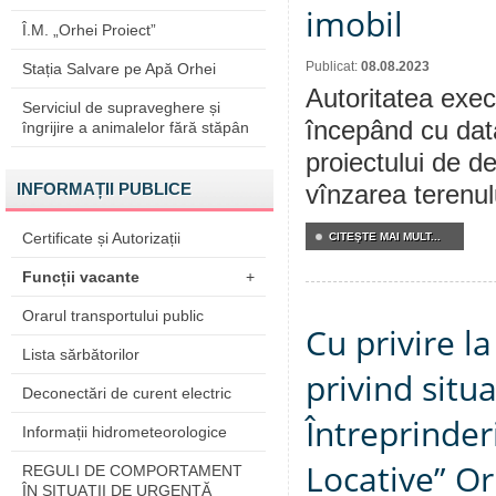
imobil
Î.M. „Orhei Proiect”
Publicat:
08.08.2023
Stația Salvare pe Apă Orhei
Autoritatea execu
Serviciul de supraveghere și
începând cu dat
îngrijire a animalelor fără stăpân
proiectului de de
INFORMAȚII PUBLICE
vînzarea terenulu
Certificate și Autorizații
CITEŞTE MAI MULT...
Funcții vacante
+
Orarul transportului public
Cu privire l
Lista sărbătorilor
privind situ
Deconectări de curent electric
Întreprinder
Informații hidrometeorologice
Locative” Or
REGULI DE COMPORTAMENT
ÎN SITUAŢII DE URGENŢĂ