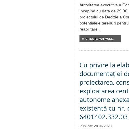
Autoritatea executivă a Cons
începînd cu data de 29.06.
proiectului de Decizie a Con
potențialele terenuri pentr
reabilitare’’.
CITEŞTE MAI MULT...
Cu privire la ela
documentației de
proiectarea, cons
exploatarea cent
autonome anexat
existentă cu nr. 
6401402.332.03
Publicat:
28.06.2023