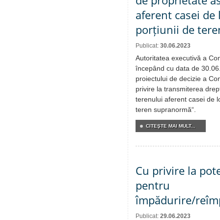
de proprietate a
aferent casei de 
porțiunii de te
Publicat:
30.06.2023
Autoritatea executivă a Cons
începând cu data de 30.06
proiectului de decizie a Con
privire la transmiterea dre
terenului aferent casei de l
teren supranormă“.
CITEŞTE MAI MULT...
Cu privire la pot
pentru
împădurire/reîmp
Publicat:
29.06.2023