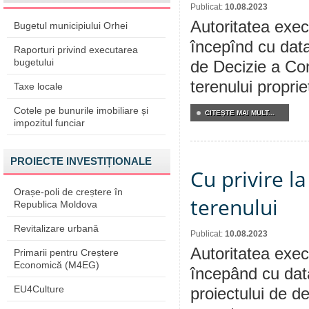
Publicat:
10.08.2023
Autoritatea execu
Bugetul municipiului Orhei
începînd cu data
Raporturi privind executarea
bugetului
de Decizie a Con
terenului propri
Taxe locale
Cotele pe bunurile imobiliare și
CITEŞTE MAI MULT...
impozitul funciar
PROIECTE INVESTIȚIONALE
Cu privire l
Orașe-poli de creștere în
terenului
Republica Moldova
Revitalizare urbană
Publicat:
10.08.2023
Autoritatea execu
Primarii pentru Creștere
Economică (M4EG)
începând cu dat
EU4Culture
proiectului de de