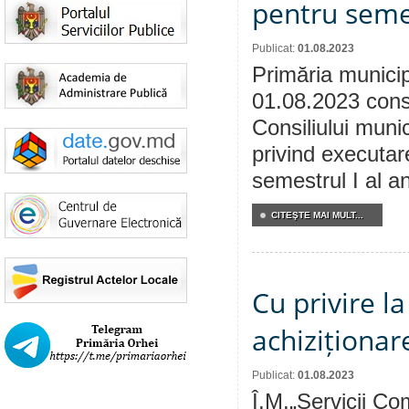
pentru semes
Publicat:
01.08.2023
Primăria municip
01.08.2023 consu
Consiliului munic
privind executar
semestrul I al a
CITEŞTE MAI MULT...
Cu privire l
achiziționar
Publicat:
01.08.2023
Î.M.„Servicii Co