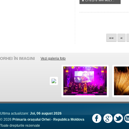
CITEŞTE MAI MULT...
««
«
ORHEI ÎN IMAGINI
Vezi galeria foto
Ultima actualizare:
Joi, 06 august 2026
© 2026
Primaria orașului Orhei - Republica Moldova
Toate drepturile rezervate