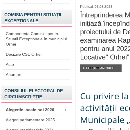
Publicat:
03.08.2023
Întreprinderea M
COMISIA PENTRU SITUAȚII
EXCEPȚIONALE
inițiază începîn
proiectului de De
Componența Comisiei pentru
Situații Excepționale în municipiul
examinarea Raport
Orhei
pentru anul 2022
Deciziile CSE Orhei
Locative” Orheiˮ
Acte
CITEŞTE MAI MULT...
Anunțuri
CONSILIUL ELECTORAL DE
Cu privire l
CIRCUMSCRIPȚIE
activității 
Alegerile locale noi 2026
+
Municipale „
Alegeri parlamentare 2025