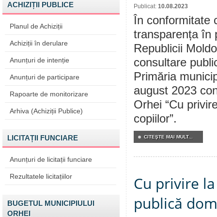
ACHIZIȚII PUBLICE
Publicat:
10.08.2023
În conformitate 
Planul de Achiziții
transparența în 
Achiziții în derulare
Republicii Moldo
Anunțuri de intenție
consultare public
Primăria municip
Anunțuri de participare
august 2023 cons
Rapoarte de monitorizare
Orhei “Cu privir
Arhiva (Achiziții Publice)
copiilor”.
LICITAȚII FUNCIARE
CITEŞTE MAI MULT...
Anunțuri de licitații funciare
Rezultatele licitațiilor
Cu privire l
publică dom
BUGETUL MUNICIPIULUI
ORHEI