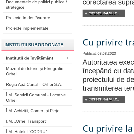
corectarea supraf
Documentele de politici publice /
strategice
CITEŞTE MAI MULT...
Proiecte în desfășurare
Proiecte implementate
Cu privire t
INSTITUȚII SUBORDONATE
Publicat:
08.08.2023
Instituții de învățământ
+
Autoritatea execu
Muzeul de Istorie şi Etnografie
începând cu dat
Orhei
proiectului de de
Regia Apă Canal – Orhei S.A.
transmiterea tere
Î.M. Servicii Comunal - Locative
Orhei
CITEŞTE MAI MULT...
Î.M. Achiziții, Comerț și Piețe
Î.M. „Orhei Transport”
Cu privire l
Î.M. Hotelul ”CODRU”