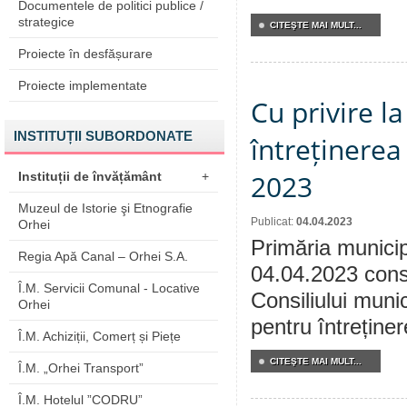
Documentele de politici publice /
strategice
CITEŞTE MAI MULT...
Proiecte în desfășurare
Proiecte implementate
Cu privire l
INSTITUȚII SUBORDONATE
întreținerea
2023
Instituții de învățământ
+
Muzeul de Istorie şi Etnografie
Publicat:
04.04.2023
Orhei
Primăria municip
Regia Apă Canal – Orhei S.A.
04.04.2023 consu
Î.M. Servicii Comunal - Locative
Consiliului munic
Orhei
pentru întreținer
Î.M. Achiziții, Comerț și Piețe
CITEŞTE MAI MULT...
Î.M. „Orhei Transport”
Î.M. Hotelul ”CODRU”