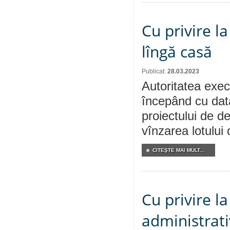
Cu privire l
lîngă casă
Publicat:
28.03.2023
Autoritatea execu
începând cu dat
proiectului de de
vînzarea lotului
CITEŞTE MAI MULT...
Cu privire l
administrati