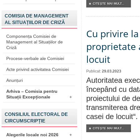
CITEŞTE MAI MULT...
COMISIA DE MANAGEMENT
AL SITUAȚIILOR DE CRIZĂ
Cu privire l
Componența Comisiei de
Management al Situațiilor de
proprietate 
Criză
locuit
Procese-verbale ale Comisiei
Acte privind activitatea Comisiei
Publicat:
29.03.2023
Autoritatea execu
Anunțuri
începând cu dat
Arhiva – Comisia pentru
Situații Excepționale
+
proiectului de de
transmiterea dre
CONSILIUL ELECTORAL DE
casei de locuit“.
CIRCUMSCRIPȚIE
CITEŞTE MAI MULT...
Alegerile locale noi 2026
+