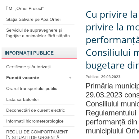
Î.M. „Orhei Proiect”
Cu privire 
Stația Salvare pe Apă Orhei
privire la m
Serviciul de supraveghere și
îngrijire a animalelor fără stăpân
performanță 
Consiliului m
INFORMAȚII PUBLICE
bugetare di
Certificate și Autorizații
Publicat:
29.03.2023
Funcții vacante
+
Primăria municip
Orarul transportului public
29.03.2023 consu
Lista sărbătorilor
Consiliului muni
Deconectări de curent electric
Regulamentului c
performanță din c
Informații hidrometeorologice
municipiului Orhe
REGULI DE COMPORTAMENT
ÎN SITUAŢII DE URGENŢĂ