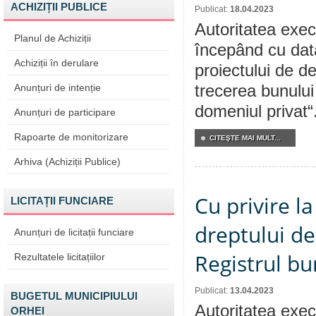
ACHIZIȚII PUBLICE
Publicat:
18.04.2023
Autoritatea execu
Planul de Achiziții
începând cu dat
Achiziții în derulare
proiectului de de
Anunțuri de intenție
trecerea bunului
domeniul privat“
Anunțuri de participare
Rapoarte de monitorizare
CITEŞTE MAI MULT...
Arhiva (Achiziții Publice)
Cu privire l
LICITAȚII FUNCIARE
dreptului de
Anunțuri de licitații funciare
Registrul bu
Rezultatele licitațiilor
Publicat:
13.04.2023
BUGETUL MUNICIPIULUI
Autoritatea execu
ORHEI