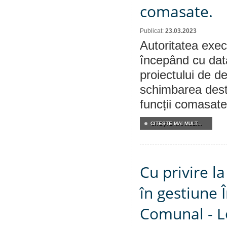
comasate.
Publicat:
23.03.2023
Autoritatea execu
începând cu dat
proiectului de de
schimbarea desti
funcții comasate
CITEŞTE MAI MULT...
Cu privire l
în gestiune 
Comunal - L