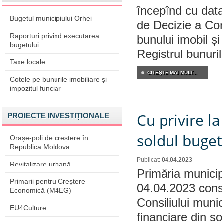
începînd cu data
Bugetul municipiului Orhei
de Decizie a Cons
Raporturi privind executarea
bunului imobil și
bugetului
Registrul bunuril
Taxe locale
CITEŞTE MAI MULT...
Cotele pe bunurile imobiliare și
impozitul funciar
Cu privire l
PROIECTE INVESTIȚIONALE
soldul buge
Orașe-poli de creștere în
Republica Moldova
Publicat:
04.04.2023
Revitalizare urbană
Primăria municip
Primarii pentru Creștere
04.04.2023 consu
Economică (M4EG)
Consiliului munic
EU4Culture
financiare din so