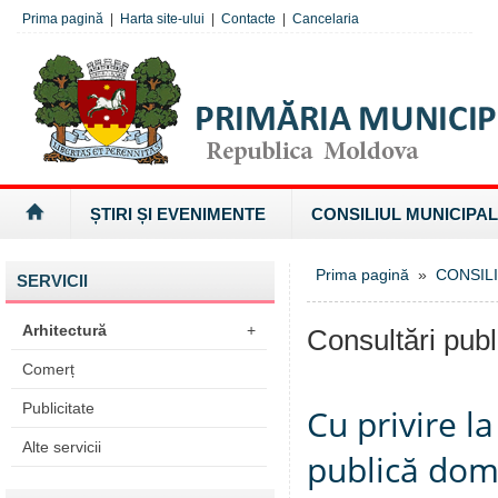
Prima pagină
|
Harta site-ului
|
Contacte
|
Cancelaria
ȘTIRI ȘI EVENIMENTE
CONSILIUL MUNICIPAL
Prima pagină
»
CONSILI
SERVICII
Arhitectură
+
Consultări publ
Comerț
Publicitate
Cu privire l
Alte servicii
publică dome