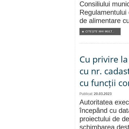
Consiliului muni
Regulamentului d
de alimentare cu
CITEŞTE MAI MULT...
Cu privire l
cu nr. cadas
cu funcții c
Publicat:
20.03.2023
Autoritatea execu
începând cu dat
proiectului de de
schimbarea desti