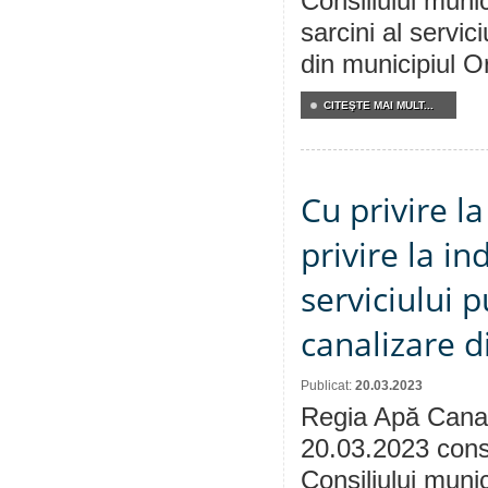
Consiliului muni
sarcini al servic
din municipiul Or
CITEŞTE MAI MULT...
Cu privire 
privire la i
serviciului 
canalizare d
Publicat:
20.03.2023
Regia Apă Canal
20.03.2023 consu
Consiliului muni