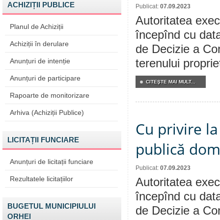
ACHIZIȚII PUBLICE
Publicat:
07.09.2023
Autoritatea execu
Planul de Achiziții
începînd cu data
Achiziții în derulare
de Decizie a Con
Anunțuri de intenție
terenului propri
Anunțuri de participare
CITEŞTE MAI MULT...
Rapoarte de monitorizare
Arhiva (Achiziții Publice)
Cu privire l
LICITAȚII FUNCIARE
publică dom
Anunțuri de licitații funciare
Publicat:
07.09.2023
Rezultatele licitațiilor
Autoritatea execu
începînd cu data
BUGETUL MUNICIPIULUI
de Decizie a Con
ORHEI