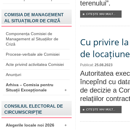
terenului”.
COMISIA DE MANAGEMENT
CITEŞTE MAI MULT...
AL SITUAȚIILOR DE CRIZĂ
Componența Comisiei de
Cu privire la
Management al Situațiilor de
Criză
de locațiune
Procese-verbale ale Comisiei
Acte privind activitatea Comisiei
Publicat:
25.08.2023
Autoritatea execu
Anunțuri
începînd cu data
Arhiva – Comisia pentru
de decizie a Cons
Situații Excepționale
+
relațiilor contra
CONSILIUL ELECTORAL DE
CITEŞTE MAI MULT...
CIRCUMSCRIPȚIE
Alegerile locale noi 2026
+