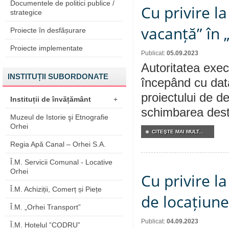
Documentele de politici publice /
Cu privire l
strategice
vacanță” în 
Proiecte în desfășurare
Proiecte implementate
Publicat:
05.09.2023
Autoritatea execu
INSTITUȚII SUBORDONATE
începând cu dat
proiectului de de
Instituții de învățământ
+
schimbarea desti
Muzeul de Istorie şi Etnografie
Orhei
CITEŞTE MAI MULT...
Regia Apă Canal – Orhei S.A.
Î.M. Servicii Comunal - Locative
Orhei
Cu privire la
Î.M. Achiziții, Comerț și Piețe
de locațiune
Î.M. „Orhei Transport”
Publicat:
04.09.2023
Î.M. Hotelul ”CODRU”