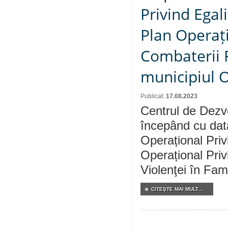
Privind Egal
Plan Operați
Combaterii F
municipiul 
Publicat:
17.08.2023
Centrul de Dezvo
începând cu dat
Operațional Priv
Operațional Pri
Violenţei în Fam
CITEŞTE MAI MULT...