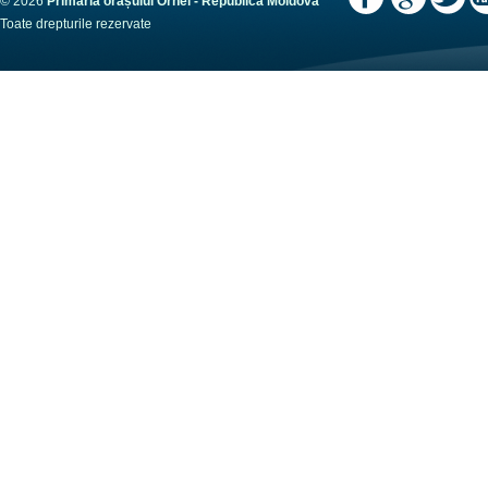
© 2026
Primaria orașului Orhei - Republica Moldova
Toate drepturile rezervate