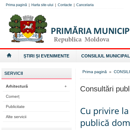
Prima pagină
|
Harta site-ului
|
Contacte
|
Cancelaria
ȘTIRI ȘI EVENIMENTE
CONSILIUL MUNICIPAL
Prima pagină
»
CONSILI
SERVICII
Arhitectură
+
Consultări publ
Comerț
Publicitate
Cu privire l
Alte servicii
publică dom