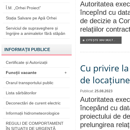
Autoritatea execu
Î.M. „Orhei Proiect”
începînd cu data
Stația Salvare pe Apă Orhei
de decizie a Cons
relațiilor contra
Serviciul de supraveghere și
îngrijire a animalelor fără stăpân
CITEŞTE MAI MULT...
INFORMAȚII PUBLICE
Certificate și Autorizații
Cu privire la
Funcții vacante
+
de locațiune
Orarul transportului public
Publicat:
25.08.2023
Lista sărbătorilor
Autoritatea execu
Deconectări de curent electric
începând cu dat
Informații hidrometeorologice
proiectului de de
REGULI DE COMPORTAMENT
prelungirea relaț
ÎN SITUAŢII DE URGENŢĂ