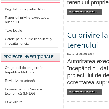
terenului propri
Bugetul municipiului Orhei
CITEŞTE MAI MULT...
Raporturi privind executarea
bugetului
Taxe locale
Cu privire l
Cotele pe bunurile imobiliare și
terenului
impozitul funciar
Publicat:
06.09.2023
PROIECTE INVESTIȚIONALE
Autoritatea execu
începând cu dat
Orașe-poli de creștere în
Republica Moldova
proiectului de de
Revitalizare urbană
corectarea supraf
Primarii pentru Creștere
CITEŞTE MAI MULT...
Economică (M4EG)
EU4Culture