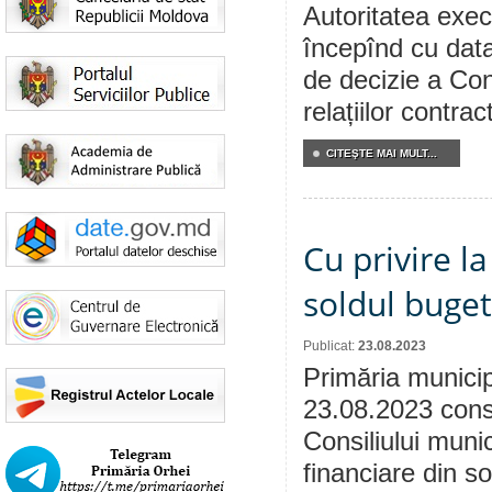
Autoritatea execu
începînd cu data
de decizie a Cons
relațiilor contra
CITEŞTE MAI MULT...
Cu privire l
soldul buge
Publicat:
23.08.2023
Primăria municip
23.08.2023 consu
Consiliului munic
financiare din so