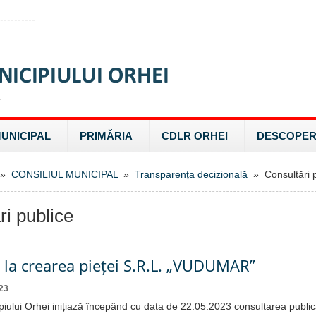
MUNICIPAL
PRIMĂRIA
CDLR ORHEI
DESCOPER
»
CONSILIUL MUNICIPAL
»
Transparența decizională
» Consultări p
ri publice
e la crearea pieței S.R.L. „VUDUMAR”
23
piului Orhei inițiază începând cu data de 22.05.2023 consultarea public