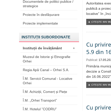
Documentele de politici publice /
Autoritatea exe
strategice
publică a proiec
locative” în „în
Proiecte în desfășurare
CITEŞTE MAI MU
Proiecte implementate
INSTITUȚII SUBORDONATE
Cu privire
Instituții de învățământ
+
5.9 din 1
Muzeul de Istorie şi Etnografie
Publicat:
17.05.20
Orhei
Primăria munici
Regia Apă Canal – Orhei S.A.
decizie a Consil
din 16.06.2022”
Î.M. Servicii Comunal - Locative
Orhei
CITEŞTE MAI MU
Î.M. Achiziții, Comerț și Piețe
Î.M. „Orhei Transport”
Cu privir
Î.M. Hotelul ”CODRU”