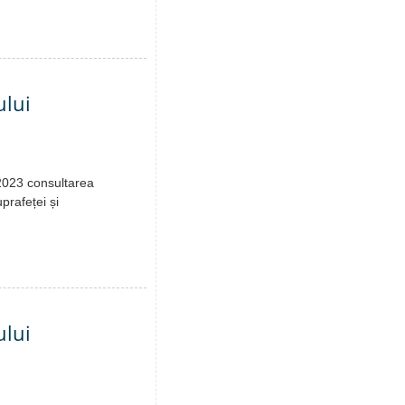
ului
.2023 consultarea
prafeței și
ului