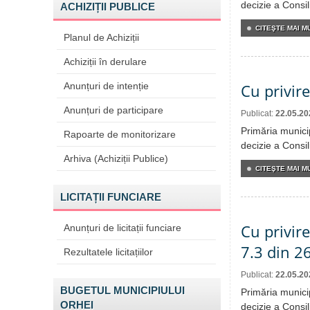
decizie a Consi
ACHIZIȚII PUBLICE
CITEŞTE MAI MU
Planul de Achiziții
Achiziții în derulare
Anunțuri de intenție
Cu privire
Anunțuri de participare
Publicat:
22.05.20
Primăria munici
Rapoarte de monitorizare
decizie a Consil
Arhiva (Achiziții Publice)
CITEŞTE MAI MU
LICITAȚII FUNCIARE
Cu privire
Anunțuri de licitații funciare
7.3 din 2
Rezultatele licitațiilor
Publicat:
22.05.20
BUGETUL MUNICIPIULUI
Primăria munici
ORHEI
decizie a Consil