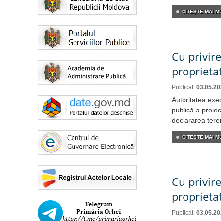
CITEŞTE MAI MU
Cu privir
proprieta
Publicat:
03.05.20
Autoritatea exe
publică a proiec
declararea teren
CITEŞTE MAI MU
Cu privir
proprieta
Publicat:
03.05.20