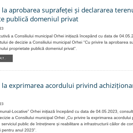
e la aprobarea suprafeței și declararea teren
te publică domeniul privat
23
cutivă a Consiliului municipal Orhei inițiază începând cu data de 04.05
tului de decizie a Consiliului municipal Orhei “Cu privire la aprobarea su
ului proprietate publică domeniul privat“.
LT...
e la exprimarea acordului privind achiziționa
23
omunal-Locative” Orhei inițiază începând cu data de 04.05.2023, consul
ecizie a Consiliului municipal Orhei „Cu privire la exprimarea acordului 
serviciul public de întreținere și reabilitare a infrastructurii căilor de c
i pentru anul 2023”.