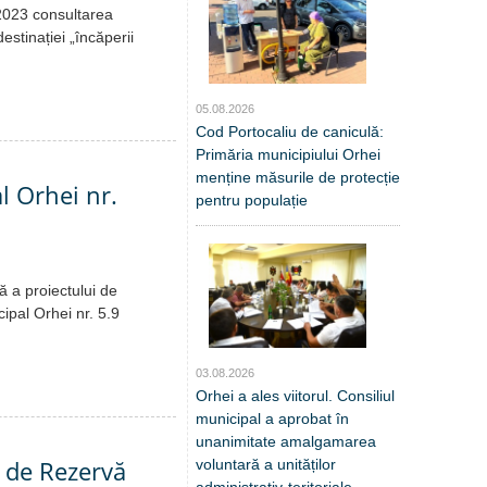
.2023 consultarea
estinației „încăperii
05.08.2026
Cod Portocaliu de caniculă:
Primăria municipiului Orhei
menține măsurile de protecție
l Orhei nr.
pentru populație
ă a proiectului de
cipal Orhei nr. 5.9
03.08.2026
Orhei a ales viitorul. Consiliul
municipal a aprobat în
unanimitate amalgamarea
l de Rezervă
voluntară a unităților