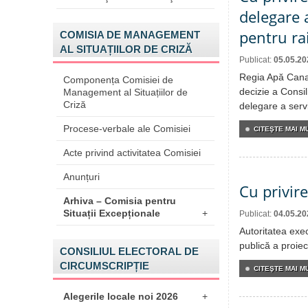
delegare a
pentru ra
COMISIA DE MANAGEMENT
AL SITUAȚIILOR DE CRIZĂ
Publicat:
05.05.20
Regia Apă Canal
Componența Comisiei de
decizie a Consil
Management al Situațiilor de
Criză
delegare a servi
Procese-verbale ale Comisiei
CITEŞTE MAI MU
Acte privind activitatea Comisiei
Anunțuri
Cu privire
Arhiva – Comisia pentru
Situații Excepționale
+
Publicat:
04.05.20
Autoritatea exe
publică a proiect
CONSILIUL ELECTORAL DE
CIRCUMSCRIPȚIE
CITEŞTE MAI MU
Alegerile locale noi 2026
+