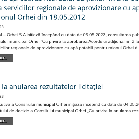
 serviciilor regionale de aprovizionare cu ap
ionul Orhei din 18.05.2012
23
 – Orhei S.A inițiază începând cu data de 05.05.2023, consultarea publ
iului municipal Orhei ”Cu privire la aprobarea Acordului adițional nr. 2 l
ciilor regionale de aprovizionare cu apă potabili pentru raionul Orhei d
LT...
 la anularea rezultatelor licitației
23
cutivă a Consiliului municipal Orhei inițiază începînd cu data de 04.05.
ului de decizie a Consiliului municipal Orhei „Cu privire la anularea rezult
LT...