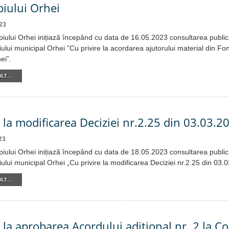
piului Orhei
23
piului Orhei inițiază începând cu data de 16.05.2023 consultarea public
iului municipal Orhei ”Cu privire la acordarea ajutorului material din F
ei”.
LT...
e la modificarea Deciziei nr.2.25 din 03.03.2
23
piului Orhei inițiază începând cu data de 18.05.2023 consultarea public
iului municipal Orhei „Cu privire la modificarea Deciziei nr.2.25 din 03.
LT...
 la aprobarea Acordului adițional nr. 2 la C