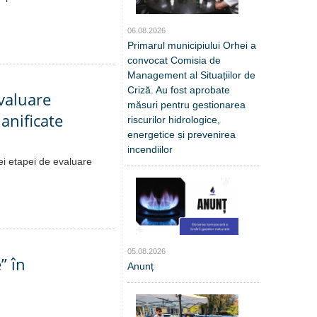
06.08.2026
Primarul municipiului Orhei a
convocat Comisia de
Management al Situațiilor de
Criză. Au fost aprobate
valuare
măsuri pentru gestionarea
lanificate
riscurilor hidrologice,
energetice și prevenirea
incendiilor
ei etapei de evaluare
05.08.2026
” în
Anunț