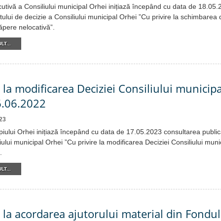
cutivă a Consiliului municipal Orhei inițiază începând cu data de 18.05
tului de decizie a Consiliului municipal Orhei ”Cu privire la schimbarea d
căpere nelocativă”.
LT...
 la modificarea Deciziei Consiliului municipa
6.06.2022
23
piului Orhei inițiază începând cu data de 17.05.2023 consultarea public
iului municipal Orhei ”Cu privire la modificarea Deciziei Consiliului muni
.
LT...
e la acordarea ajutorului material din Fondu