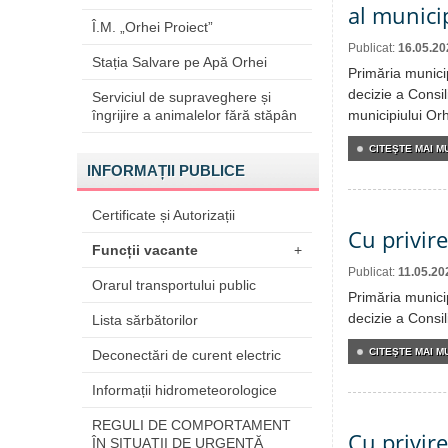
al munici
Î.M. „Orhei Proiect”
Publicat:
16.05.20
Stația Salvare pe Apă Orhei
Primăria munici
decizie a Consil
Serviciul de supraveghere și
îngrijire a animalelor fără stăpân
municipiului Orh
CITEŞTE MAI MU
INFORMAȚII PUBLICE
Certificate și Autorizații
Cu privir
Funcții vacante
+
Publicat:
11.05.20
Orarul transportului public
Primăria munici
decizie a Consil
Lista sărbătorilor
CITEŞTE MAI MU
Deconectări de curent electric
Informații hidrometeorologice
REGULI DE COMPORTAMENT
Cu privire
ÎN SITUAŢII DE URGENŢĂ