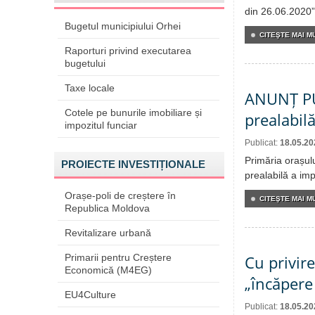
din 26.06.2020”
Bugetul municipiului Orhei
CITEŞTE MAI MU
Raporturi privind executarea
bugetului
Taxe locale
ANUNȚ PUB
Cotele pe bunurile imobiliare și
prealabilă
impozitul funciar
Publicat:
18.05.20
Primăria orașul
PROIECTE INVESTIȚIONALE
prealabilă a im
Orașe-poli de creștere în
CITEŞTE MAI MU
Republica Moldova
Revitalizare urbană
Primarii pentru Creștere
Cu privire
Economică (M4EG)
„încăpere
EU4Culture
Publicat:
18.05.20