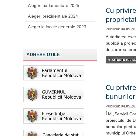
Alegeri parlamentare 2025
Cu privir
Alegeri prezidențiale 2024
proprieta
Alegerile locale generale 2023
Publicat:
04.05.20
Autoritatea exe
publică a proiec
declararea teren
ADRESE UTILE
CITEŞTE MAI MU
Cu privir
bunurilor
Publicat:
04.05.20
Î.M.„Servicii C
proiectului de D
bunurilor pentru 
municipiul Orhe