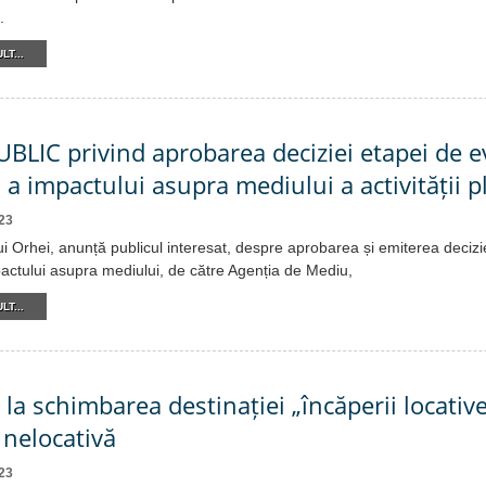
.
LT...
LIC privind aprobarea deciziei etapei de e
 a impactului asupra mediului a activității p
23
ui Orhei, anunță publicul interesat, despre aprobarea și emiterea decizi
pactului asupra mediului, de către Agenția de Mediu,
LT...
 la schimbarea destinației „încăperii locative
 nelocativă
23