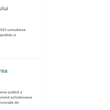
ului
.2023 consultarea
prafeței și
rea
tarea publică a
privind achiziționarea
omunicație din