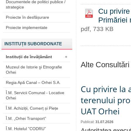
Documentele de politici publice /
strategice
Cu privire
Proiecte în desfășurare
Primăriei 
Proiecte implementate
pdf, 733 KB
INSTITUȚII SUBORDONATE
Instituții de învățământ
+
Alte Consultări
Muzeul de Istorie şi Etnografie
Orhei
Regia Apă Canal – Orhei S.A.
Cu privire la
Î.M. Servicii Comunal - Locative
terenului pro
Orhei
UAT Orhei
Î.M. Achiziții, Comerț și Piețe
Î.M. „Orhei Transport”
Publicat:
31.07.2026
Î.M. Hotelul ”CODRU”
Autoritatea execut