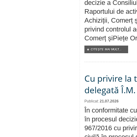
decizie a Consiliu
Raportului de activ
Achiziții, Comerț 
privind controlul a
Comerț șiPiețe Or
CITEŞTE MAI MULT...
Cu privire la
delegată Î.M.
Publicat:
21.07.2026
În conformitate cu
în procesul decizi
967/2016 cu privi
civilă în procesul