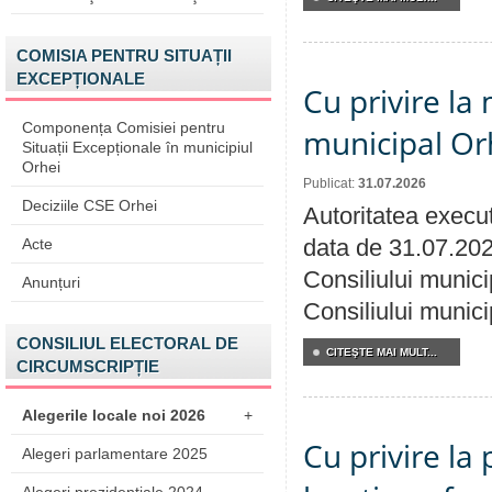
COMISIA PENTRU SITUAȚII
EXCEPȚIONALE
Cu privire la 
Componența Comisiei pentru
municipal Orh
Situații Excepționale în municipiul
Orhei
Publicat:
31.07.2026
Deciziile CSE Orhei
Autoritatea execut
data de 31.07.202
Acte
Consiliului munici
Anunțuri
Consiliului munici
CONSILIUL ELECTORAL DE
CITEŞTE MAI MULT...
CIRCUMSCRIPȚIE
Alegerile locale noi 2026
+
Cu privire la 
Alegeri parlamentare 2025