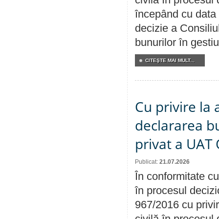
începând cu data 
decizie a Consiliu
bunurilor în gest
CITEŞTE MAI MULT...
Cu privire la 
declararea b
privat a UAT 
Publicat:
21.07.2026
În conformitate cu
în procesul decizi
967/2016 cu privi
civilă în procesul