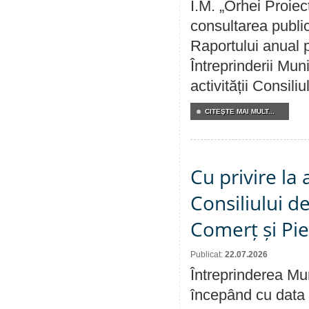
Î.M. „Orhei Proiec
consultarea public
Raportului anual p
Întreprinderii M
activității Consili
CITEŞTE MAI MULT...
Cu privire la
Consiliului de
Comerț și Pie
Publicat:
22.07.2026
Întreprinderea Mun
începând cu data 