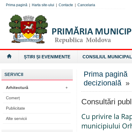
Prima pagină
|
Harta site-ului
|
Contacte
|
Cancelaria
ȘTIRI ȘI EVENIMENTE
CONSILIUL MUNICIPAL
Prima pagină
SERVICII
decizională
» 
Arhitectură
+
Comerț
Consultări publ
Publicitate
Cu privire la Ra
Alte servicii
municipiului Orh