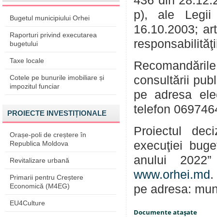
436 din 28.12.200
p), ale Legii
Bugetul municipiului Orhei
16.10.2003; art.
Raporturi privind executarea
responsabilităţ
bugetului
Taxe locale
Recomandările
Cotele pe bunurile imobiliare și
consultării pub
impozitul funciar
pe adresa ele
telefon 069746
PROIECTE INVESTIȚIONALE
Proiectul deci
Orașe-poli de creștere în
execuţiei buge
Republica Moldova
anului 2022”
Revitalizare urbană
www.orhei.md
.
Primarii pentru Creștere
Economică (M4EG)
pe adresa: mun.
EU4Culture
Documente ataşate