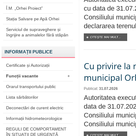
cu data de 31.07.
Î.M. „Orhei Proiect”
Consiliului munici
Stația Salvare pe Apă Orhei
declararea terenul
Serviciul de supraveghere și
îngrijire a animalelor fără stăpân
CITEŞTE MAI MULT...
INFORMAȚII PUBLICE
Cu privire la 
Certificate și Autorizații
municipal Orh
Funcții vacante
+
Orarul transportului public
Publicat:
31.07.2026
Autoritatea execut
Lista sărbătorilor
data de 31.07.202
Deconectări de curent electric
Consiliului munici
Informații hidrometeorologice
Consiliului munici
REGULI DE COMPORTAMENT
ÎN SITUAŢII DE URGENŢĂ
CITEŞTE MAI MULT...