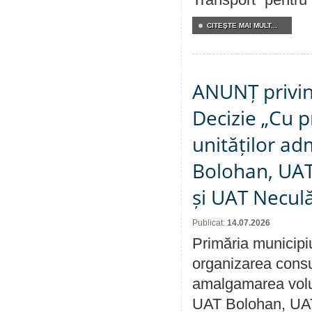
CITEŞTE MAI MULT...
ANUNȚ privin
Decizie „Cu p
unităților ad
Bolohan, UAT 
și UAT Necul
Publicat:
14.07.2026
Primăria municipi
organizarea consul
amalgamarea volunt
UAT Bolohan, UAT