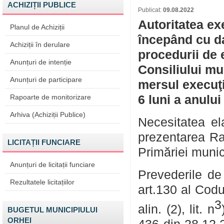
ACHIZIȚII PUBLICE
Publicat:
09.08.2022
Autoritatea ex
Planul de Achiziții
începând cu da
Achiziții în derulare
procedurii de 
Anunțuri de intenție
Consiliului mu
Anunțuri de participare
mersul execuţi
Rapoarte de monitorizare
6 luni a anului
Arhiva (Achiziții Publice)
Necesitatea ela
prezentarea Rap
LICITAȚII FUNCIARE
Primăriei munic
Anunțuri de licitații funciare
Prevederile de 
Rezultatele licitațiilor
art.130 al Codu
3
alin. (2), lit. n
BUGETUL MUNICIPIULUI
ORHEI