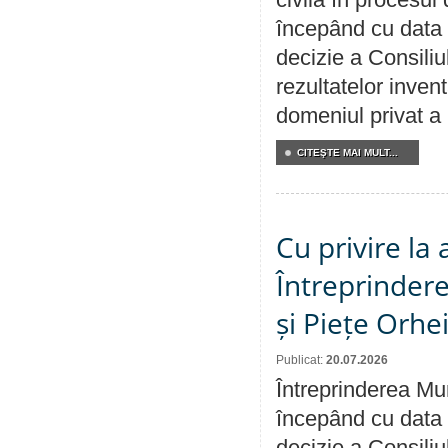
începând cu data 
decizie a Consiliu
rezultatelor invent
domeniul privat a
CITEŞTE MAI MULT...
Cu privire la
Întreprindere
și Piețe Orhe
Publicat:
20.07.2026
Întreprinderea Mun
începând cu data 
decizie a Consiliu