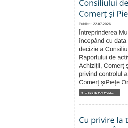
Consiliului de
Comerț și Pie
Publicat:
22.07.2026
Întreprinderea Mun
începând cu data 
decizie a Consiliu
Raportului de activ
Achiziții, Comerț 
privind controlul a
Comerț șiPiețe Or
CITEŞTE MAI MULT...
Cu privire la