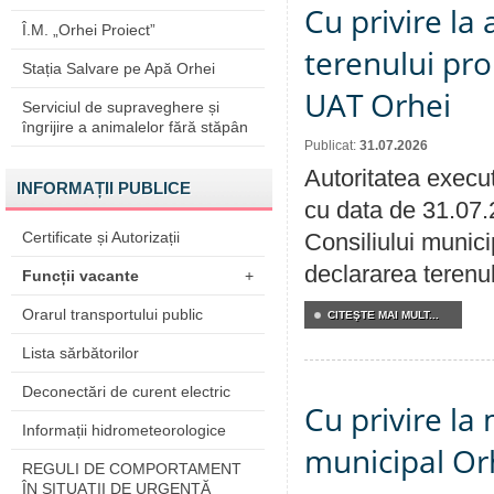
Cu privire la
Î.M. „Orhei Proiect”
terenului pro
Stația Salvare pe Apă Orhei
UAT Orhei
Serviciul de supraveghere și
îngrijire a animalelor fără stăpân
Publicat:
31.07.2026
Autoritatea execut
INFORMAȚII PUBLICE
cu data de 31.07.
Certificate și Autorizații
Consiliului munici
declararea terenul
Funcții vacante
+
Orarul transportului public
CITEŞTE MAI MULT...
Lista sărbătorilor
Deconectări de curent electric
Cu privire la 
Informații hidrometeorologice
municipal Orh
REGULI DE COMPORTAMENT
ÎN SITUAŢII DE URGENŢĂ