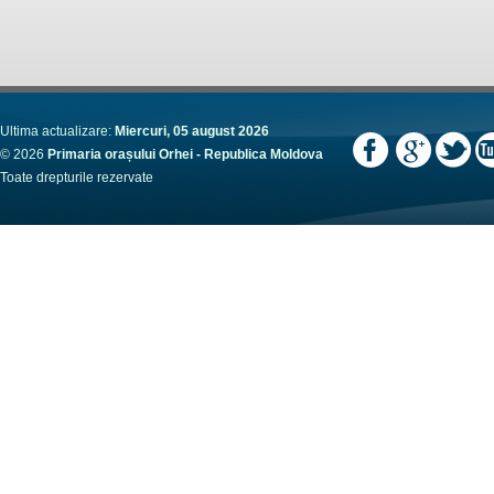
Ultima actualizare:
Miercuri, 05 august 2026
© 2026
Primaria orașului Orhei - Republica Moldova
Toate drepturile rezervate