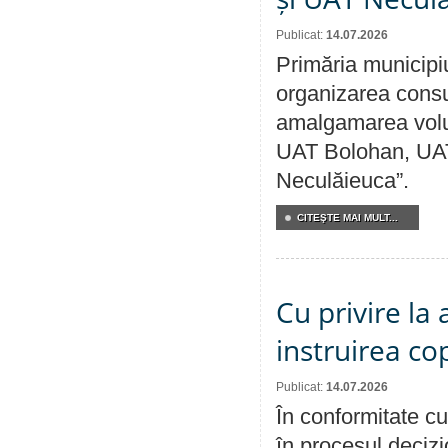
Publicat:
14.07.2026
Primăria municipi
organizarea consul
amalgamarea volunt
UAT Bolohan, UAT
Neculăieuca”.
CITEŞTE MAI MULT...
Cu privire la
instruirea cop
Publicat:
14.07.2026
În conformitate cu
în procesul decizi