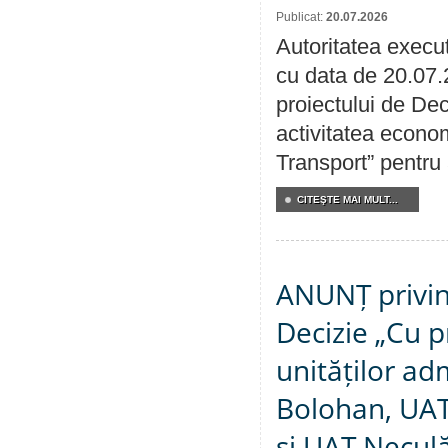
Publicat:
20.07.2026
Autoritatea execut
cu data de 20.07.
proiectului de Dec
activitatea econom
Transport” pentru
CITEŞTE MAI MULT...
ANUNȚ privin
Decizie „Cu p
unităților ad
Bolohan, UAT 
și UAT Necul