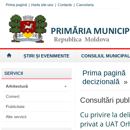
Prima pagină
|
Harta site-ului
|
Contacte
|
Cancelaria
ȘTIRI ȘI EVENIMENTE
CONSILIUL MUNICIPAL
Prima pagină
SERVICII
decizională
» 
Arhitectură
+
Comerț
Consultări publ
Publicitate
Cu privire la de
Alte servicii
privat a UAT Or