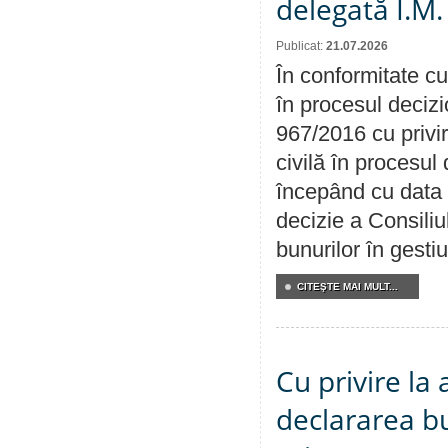
delegată Î.M.
Publicat:
21.07.2026
În conformitate cu
în procesul decizi
967/2016 cu privi
civilă în procesul
începând cu data 
decizie a Consiliu
bunurilor în gest
CITEŞTE MAI MULT...
Cu privire la 
declararea b