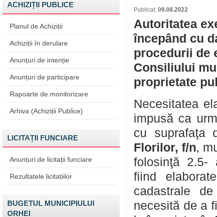
ACHIZIȚII PUBLICE
Publicat:
09.08.2022
Autoritatea ex
Planul de Achiziții
începând cu da
Achiziții în derulare
procedurii de 
Anunțuri de intenție
Consiliului mu
Anunțuri de participare
proprietate pu
Rapoarte de monitorizare
Necesitatea ela
Arhiva (Achiziții Publice)
impusă ca urmar
cu suprafaţa d
LICITAȚII FUNCIARE
Florilor, f/n
, m
Anunțuri de licitații funciare
folosinţă 2.5- 
fiind elaborat
Rezultatele licitațiilor
cadastrale de
BUGETUL MUNICIPIULUI
necesită de a f
ORHEI