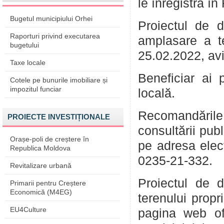
le înregistra în
Bugetul municipiului Orhei
Proiectul de 
Raporturi privind executarea
amplasare a t
bugetului
25.02.2022, aviz
Taxe locale
Beneficiar ai 
Cotele pe bunurile imobiliare și
impozitul funciar
locală.
Recomandările
PROIECTE INVESTIȚIONALE
consultării pub
Orașe-poli de creștere în
pe adresa ele
Republica Moldova
0235-21-332.
Revitalizare urbană
Proiectul de d
Primarii pentru Creștere
Economică (M4EG)
terenului propr
EU4Culture
pagina web of