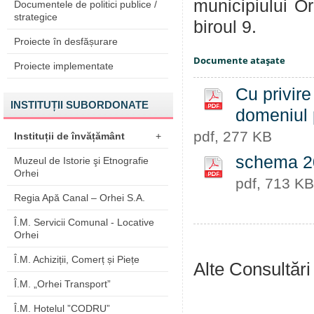
municipiului Or
Documentele de politici publice /
strategice
biroul 9.
Proiecte în desfășurare
Documente ataşate
Proiecte implementate
Cu privire
INSTITUȚII SUBORDONATE
domeniul 
pdf, 277 KB
Instituții de învățământ
+
schema 2
Muzeul de Istorie şi Etnografie
Orhei
pdf, 713 KB
Regia Apă Canal – Orhei S.A.
Î.M. Servicii Comunal - Locative
Orhei
Î.M. Achiziții, Comerț și Piețe
Alte Consultări
Î.M. „Orhei Transport”
Î.M. Hotelul ”CODRU”