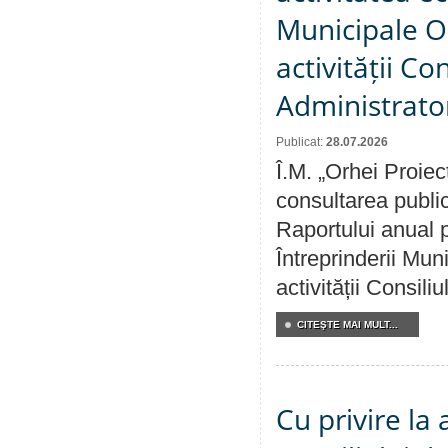
Municipale O
activității Co
Administrator
Publicat:
28.07.2026
Î.M. „Orhei Proiec
consultarea public
Raportului anual p
Întreprinderii M
activității Consili
CITEŞTE MAI MULT...
Cu privire la