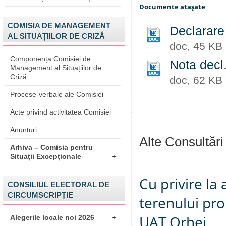
Documente ataşate
COMISIA DE MANAGEMENT
Declarare
AL SITUAȚIILOR DE CRIZĂ
doc, 45 KB
Componența Comisiei de
Nota decl
Management al Situațiilor de
Criză
doc, 62 KB
Procese-verbale ale Comisiei
Acte privind activitatea Comisiei
Anunțuri
Alte Consultări
Arhiva – Comisia pentru
Situații Excepționale
+
Cu privire la
CONSILIUL ELECTORAL DE
CIRCUMSCRIPȚIE
terenului pro
UAT Orhei
Alegerile locale noi 2026
+