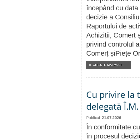
începând cu data 
decizie a Consiliu
Raportului de activ
Achiziții, Comerț 
privind controlul a
Comerț șiPiețe Or
CITEŞTE MAI MULT...
Cu privire la
delegată Î.M.
Publicat:
21.07.2026
În conformitate cu
în procesul decizi