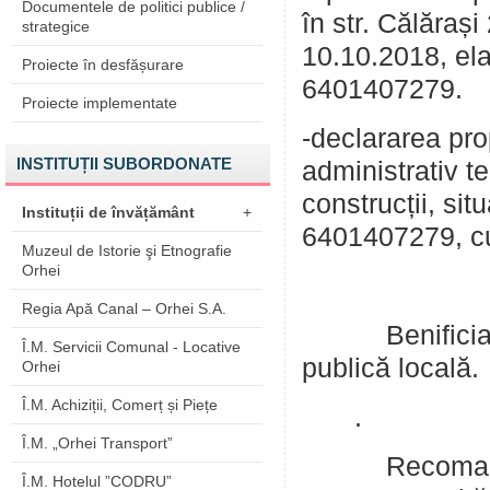
Documentele de politici publice /
în str. Călăraș
strategice
10.10.2018, ela
Proiecte în desfășurare
6401407279.
Proiecte implementate
-declararea prop
INSTITUȚII SUBORDONATE
administrativ te
construcții, sit
Instituții de învățământ
+
6401407279, cu
Muzeul de Istorie şi Etnografie
Orhei
Regia Apă Canal – Orhei S.A.
Benificiar ai 
Î.M. Servicii Comunal - Locative
publică locală.
Orhei
Î.M. Achiziții, Comerț și Piețe
.
Î.M. „Orhei Transport”
Recomandăril
Î.M. Hotelul ”CODRU”