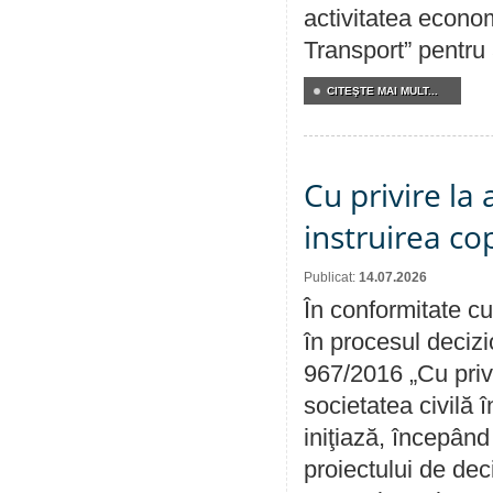
activitatea econom
Transport” pentru
CITEŞTE MAI MULT...
Cu privire la
instruirea cop
Publicat:
14.07.2026
În conformitate cu
în procesul decizi
967/2016 „Cu priv
societatea civilă 
iniţiază, începân
proiectului de dec