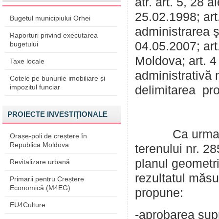
atr. art. 5, 28 
25.02.1998; art. 
Bugetul municipiului Orhei
administrarea şi
Raporturi privind executarea
04.05.2007; art.
bugetului
Moldova; art. 4 
Taxe locale
administrativă 
Cotele pe bunurile imobiliare și
impozitul funciar
delimitarea pro
PROIECTE INVESTIȚIONALE
Ca urmare a av
Orașe-poli de creștere în
Republica Moldova
terenului nr. 2
planul geometri
Revitalizare urbană
rezultatul măsu
Primarii pentru Creștere
Economică (M4EG)
propune:
EU4Culture
-aprobarea supr