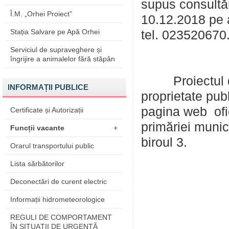
supus consultăr
Î.M. „Orhei Proiect”
10.12.2018 pe 
Stația Salvare pe Apă Orhei
tel. 023520670
Serviciul de supraveghere și
îngrijire a animalelor fără stăpân
Proiectul de d
INFORMAȚII PUBLICE
proprietate pub
pagina web of
Certificate și Autorizații
primăriei munici
Funcții vacante
+
biroul 3.
Orarul transportului public
Lista sărbătorilor
Deconectări de curent electric
Informații hidrometeorologice
REGULI DE COMPORTAMENT
ÎN SITUAŢII DE URGENŢĂ