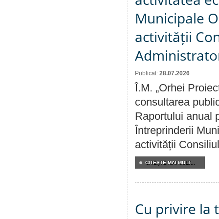
Municipale O
activității Co
Administrator
Publicat:
28.07.2026
Î.M. „Orhei Proiec
consultarea public
Raportului anual p
Întreprinderii M
activității Consili
CITEŞTE MAI MULT...
Cu privire la