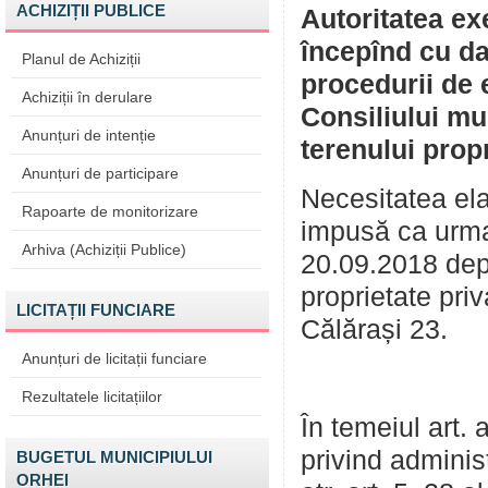
ACHIZIȚII PUBLICE
Autoritatea ex
începînd cu da
Planul de Achiziții
procedurii de 
Achiziții în derulare
Consiliului mu
Anunțuri de intenție
terenului prop
Anunțuri de participare
Necesitatea elab
Rapoarte de monitorizare
impusă ca urma
Arhiva (Achiziții Publice)
20.09.2018 dep
proprietate priv
LICITAȚII FUNCIARE
Călărași 23.
Anunțuri de licitații funciare
Rezultatele licitațiilor
În temeiul art. a
privind adminis
BUGETUL MUNICIPIULUI
ORHEI