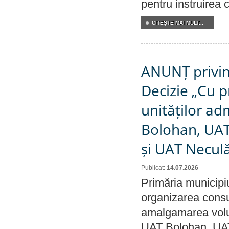
pentru instruirea c
CITEŞTE MAI MULT...
ANUNȚ privin
Decizie „Cu p
unităților ad
Bolohan, UAT 
și UAT Necul
Publicat:
14.07.2026
Primăria municipi
organizarea consul
amalgamarea volunt
UAT Bolohan, UAT