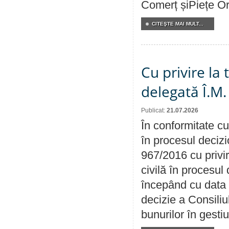
Comerț șiPiețe Or
CITEŞTE MAI MULT...
Cu privire la
delegată Î.M.
Publicat:
21.07.2026
În conformitate cu
în procesul decizi
967/2016 cu privi
civilă în procesul
începând cu data 
decizie a Consiliu
bunurilor în gest