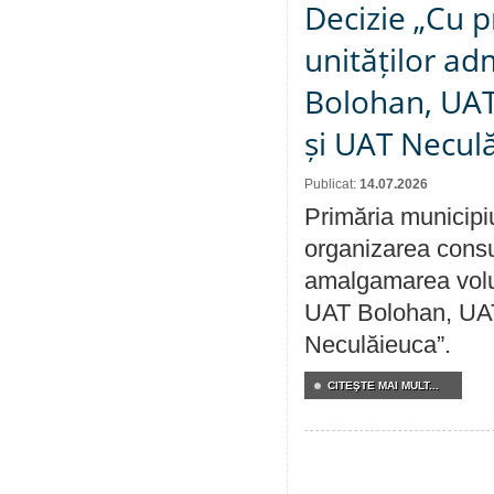
Decizie „Cu p
unităților ad
Bolohan, UAT 
și UAT Necul
Publicat:
14.07.2026
Primăria municipi
organizarea consul
amalgamarea volunt
UAT Bolohan, UAT
Neculăieuca”.
CITEŞTE MAI MULT...