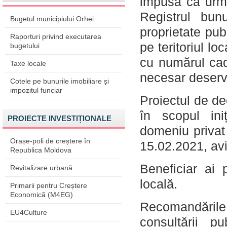
impusă ca urmar
Registrul bun
Bugetul municipiului Orhei
proprietate pu
Raporturi privind executarea
pe teritoriul lo
bugetului
cu numărul ca
Taxe locale
necesar deservi
Cotele pe bunurile imobiliare și
impozitul funciar
Proiectul de de
în scopul iniț
PROIECTE INVESTIȚIONALE
domeniu privat
Orașe-poli de creștere în
15.02.2021, aviz
Republica Moldova
Beneficiar ai 
Revitalizare urbană
locală.
Primarii pentru Creștere
Economică (M4EG)
Recomandările
EU4Culture
consultării 