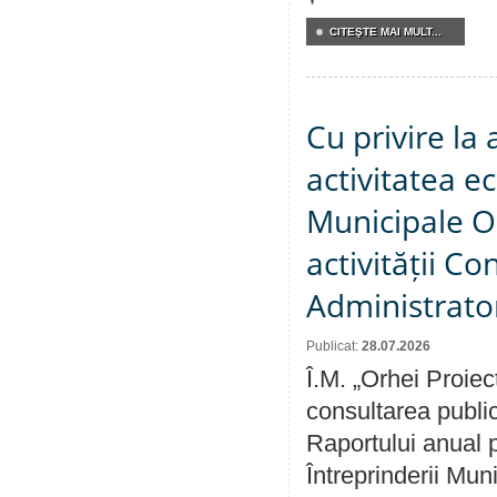
CITEŞTE MAI MULT...
Cu privire la
activitatea e
Municipale O
activității Co
Administrator
Publicat:
28.07.2026
Î.M. „Orhei Proiec
consultarea public
Raportului anual p
Întreprinderii M