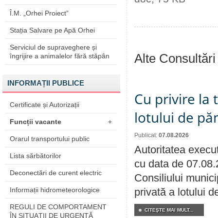
Î.M. „Orhei Proiect”
Stația Salvare pe Apă Orhei
Serviciul de supraveghere și
Alte Consultări
îngrijire a animalelor fără stăpân
INFORMAȚII PUBLICE
Cu privire la
Certificate și Autorizații
lotului de pă
Funcții vacante
+
Publicat:
07.08.2026
Orarul transportului public
Autoritatea execut
Lista sărbătorilor
cu data de 07.08.
Deconectări de curent electric
Consiliului munici
Informații hidrometeorologice
privată a lotului 
REGULI DE COMPORTAMENT
CITEŞTE MAI MULT...
ÎN SITUAŢII DE URGENŢĂ