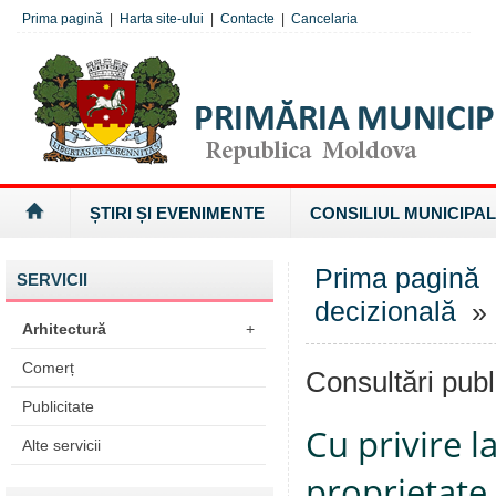
Prima pagină
|
Harta site-ului
|
Contacte
|
Cancelaria
ȘTIRI ȘI EVENIMENTE
CONSILIUL MUNICIPAL
Prima pagină
SERVICII
decizională
» 
Arhitectură
+
Comerț
Consultări publ
Publicitate
Cu privire l
Alte servicii
proprietate 