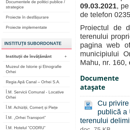
Documentele de politici publice /
09.03.2021
, p
strategice
de telefon 023
Proiecte în desfășurare
Proiectul de d
Proiecte implementate
terenului propr
INSTITUȚII SUBORDONATE
pagina web of
municipiului O
Instituții de învățământ
+
Mahu, nr. 160, et
Muzeul de Istorie şi Etnografie
Orhei
Documente
Regia Apă Canal – Orhei S.A.
ataşate
Î.M. Servicii Comunal - Locative
Orhei
Cu privire
Î.M. Achiziții, Comerț și Piețe
publică a 
Î.M. „Orhei Transport”
terenului delim
Î.M. Hotelul ”CODRU”
doc, 75 KB