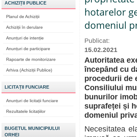
ACHIZIȚII PUBLICE
hotarelor ge
Planul de Achiziții
domeniul pr
Achiziții în derulare
Anunțuri de intenție
Publicat:
Anunțuri de participare
15.02.2021
Autoritatea ex
Rapoarte de monitorizare
începând cu da
Arhiva (Achiziții Publice)
procedurii de 
Consiliului mu
LICITAȚII FUNCIARE
bunurilor imob
Anunțuri de licitații funciare
suprafeței și h
Rezultatele licitațiilor
domeniul priva
Necesitatea ela
BUGETUL MUNICIPIULUI
ORHEI