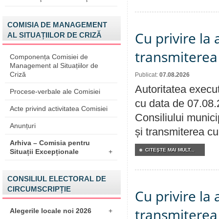
COMISIA DE MANAGEMENT
Cu privire la
AL SITUAȚIILOR DE CRIZĂ
transmiterea 
Componența Comisiei de
Management al Situațiilor de
Criză
Publicat:
07.08.2026
Autoritatea execut
Procese-verbale ale Comisiei
cu data de 07.08.
Acte privind activitatea Comisiei
Consiliului munici
Anunțuri
și transmiterea cu 
Arhiva – Comisia pentru
CITEŞTE MAI MULT...
Situații Excepționale
+
CONSILIUL ELECTORAL DE
CIRCUMSCRIPȚIE
Cu privire la
transmiterea 
Alegerile locale noi 2026
+