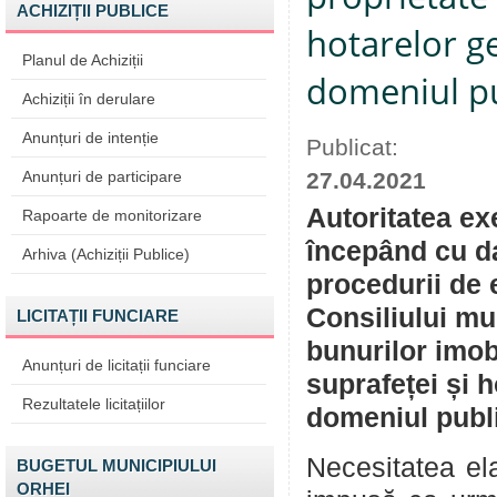
ACHIZIȚII PUBLICE
hotarelor ge
Planul de Achiziții
domeniul pu
Achiziții în derulare
Anunțuri de intenție
Publicat:
Anunțuri de participare
27.04.2021
Autoritatea ex
Rapoarte de monitorizare
începând cu da
Arhiva (Achiziții Publice)
procedurii de 
Consiliului mu
LICITAȚII FUNCIARE
bunurilor imob
Anunțuri de licitații funciare
suprafeței și h
Rezultatele licitațiilor
domeniul publ
Necesitatea ela
BUGETUL MUNICIPIULUI
ORHEI