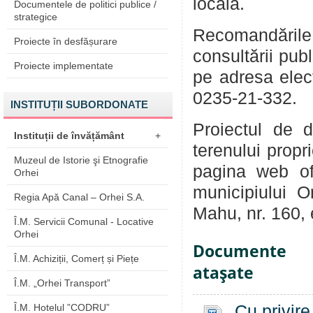
locală.
Documentele de politici publice /
strategice
Recomandările
Proiecte în desfășurare
consultării pub
Proiecte implementate
pe adresa ele
0235-21-332.
INSTITUȚII SUBORDONATE
Proiectul de d
Instituții de învățământ
+
terenului propr
Muzeul de Istorie şi Etnografie
pagina web of
Orhei
municipiului O
Regia Apă Canal – Orhei S.A.
Mahu, nr. 160, et
Î.M. Servicii Comunal - Locative
Orhei
Documente
Î.M. Achiziții, Comerț și Piețe
ataşate
Î.M. „Orhei Transport”
Î.M. Hotelul ”CODRU”
Cu privire