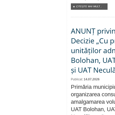
CITEŞTE MAI MULT...
ANUNȚ privin
Decizie „Cu p
unităților ad
Bolohan, UAT 
și UAT Necul
Publicat:
14.07.2026
Primăria municipi
organizarea consul
amalgamarea volunt
UAT Bolohan, UAT