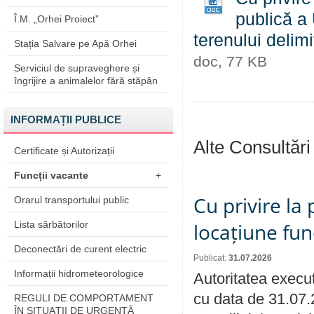
publică a 
Î.M. „Orhei Proiect”
terenului delim
Stația Salvare pe Apă Orhei
doc, 77 KB
Serviciul de supraveghere și
îngrijire a animalelor fără stăpân
INFORMAȚII PUBLICE
Alte Consultări
Certificate și Autorizații
Funcții vacante
+
Cu privire la 
Orarul transportului public
Lista sărbătorilor
locațiune fun
Deconectări de curent electric
Publicat:
31.07.2026
Informații hidrometeorologice
Autoritatea execut
cu data de 31.07.
REGULI DE COMPORTAMENT
ÎN SITUAŢII DE URGENŢĂ