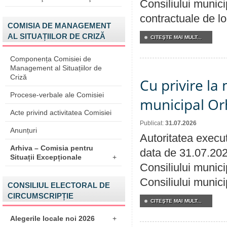
Consiliului municip
contractuale de lo
COMISIA DE MANAGEMENT
AL SITUAȚIILOR DE CRIZĂ
CITEŞTE MAI MULT...
Componența Comisiei de
Management al Situațiilor de
Criză
Cu privire la 
Procese-verbale ale Comisiei
municipal Orh
Acte privind activitatea Comisiei
Publicat:
31.07.2026
Anunțuri
Autoritatea execut
Arhiva – Comisia pentru
data de 31.07.202
Situații Excepționale
+
Consiliului munici
Consiliului munici
CONSILIUL ELECTORAL DE
CIRCUMSCRIPȚIE
CITEŞTE MAI MULT...
Alegerile locale noi 2026
+