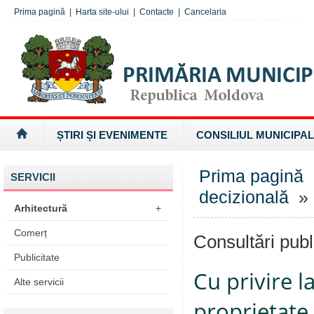
Prima pagină
|
Harta site-ului
|
Contacte
|
Cancelaria
ȘTIRI ȘI EVENIMENTE
CONSILIUL MUNICIPAL
Prima pagină
SERVICII
decizională
» 
Arhitectură
+
Comerț
Consultări publ
Publicitate
Cu privire l
Alte servicii
proprietate 