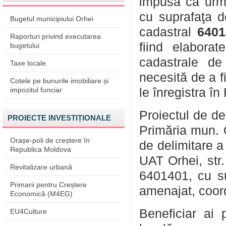
impusă ca urmar
cu suprafaţa d
Bugetul municipiului Orhei
cadastral
6401
Raporturi privind executarea
fiind elaborat
bugetului
cadastrale de
Taxe locale
necesită de a f
Cotele pe bunurile imobiliare și
impozitul funciar
le înregistra în
Proiectul de d
PROIECTE INVESTIȚIONALE
Primăria mun. O
Orașe-poli de creștere în
de delimitare a
Republica Moldova
UAT Orhei, str.
Revitalizare urbană
6401401, cu su
Primarii pentru Creștere
amenajat, coordo
Economică (M4EG)
Beneficiar ai 
EU4Culture