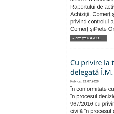
Raportului de activ
Achiziții, Comerț 
privind controlul a
Comerț șiPiețe Or
CITEŞTE MAI MULT...
Cu privire la
delegată Î.M.
Publicat:
21.07.2026
În conformitate cu
în procesul decizi
967/2016 cu privi
civilă în procesul