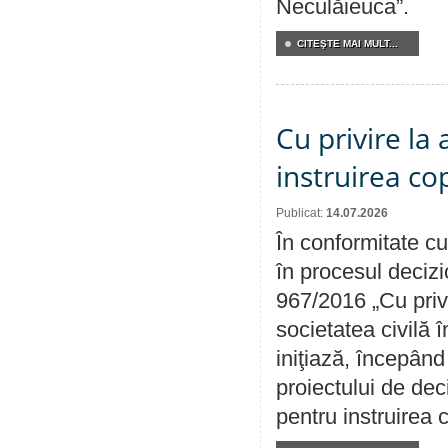
Neculăieuca”.
CITEŞTE MAI MULT...
Cu privire la
instruirea cop
Publicat:
14.07.2026
În conformitate cu
în procesul decizi
967/2016 „Cu priv
societatea civilă 
iniţiază, începân
proiectului de dec
pentru instruirea c