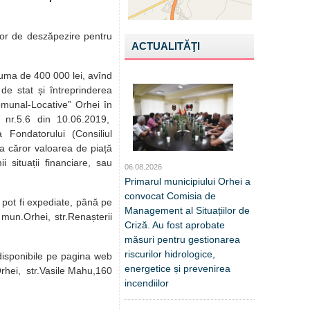
ilor de deszăpezire pentru
ACTUALITĂŢI
suma de 400 000 lei, avînd
a de stat și întreprinderea
 Comunal-Locativeˮ Orhei în
 nr.5.6 din 10.06.2019,
a Fondatorului (Consiliul
r a căror valoarea de piață
i situații financiare, sau
06.08.2026
Primarul municipiului Orhei a
convocat Comisia de
 pot fi expediate, până pe
Management al Situațiilor de
mun.Orhei, str.Renașterii
Criză. Au fost aprobate
măsuri pentru gestionarea
riscurilor hidrologice,
t disponibile pe pagina web
energetice și prevenirea
Orhei, str.Vasile Mahu,160
incendiilor