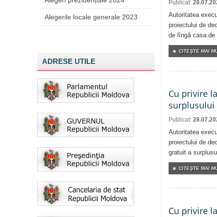
Alegeri prezidențiale 2024
Publicat:
28.07.20
Autoritatea execu
Alegerile locale generale 2023
proiectului de dec
de lîngă casa de 
CITEŞTE MAI MU
ADRESE UTILE
Cu privire l
surplusului
Publicat:
28.07.20
Autoritatea execu
proiectului de dec
gratuit a surplusu
CITEŞTE MAI MU
Cu privire l