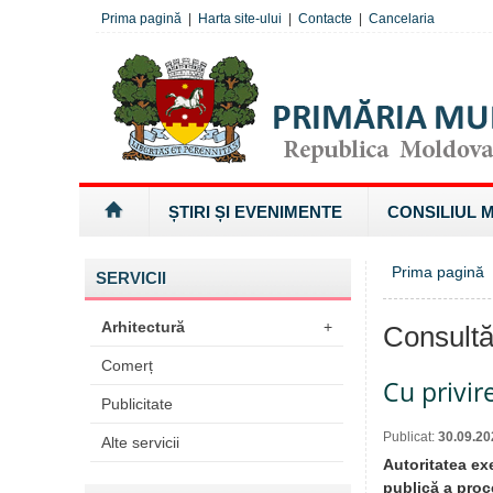
Prima pagină
|
Harta site-ului
|
Contacte
|
Cancelaria
ȘTIRI ȘI EVENIMENTE
CONSILIUL 
Prima pagină
SERVICII
Arhitectură
+
Consultă
Comerț
Cu privir
Publicitate
Publicat:
30.09.20
Alte servicii
Autoritatea ex
publică a proce