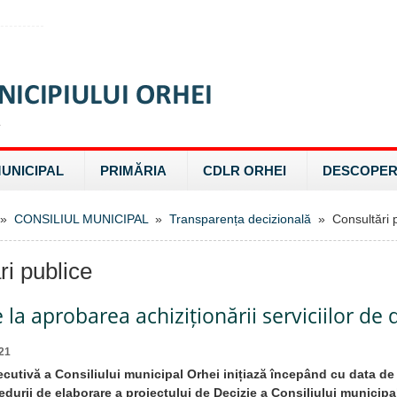
MUNICIPAL
PRIMĂRIA
CDLR ORHEI
DESCOPER
»
CONSILIUL MUNICIPAL
»
Transparența decizională
» Consultări p
ri publice
e la aprobarea achiziționării serviciilor de
21
ecutivă a Consiliului municipal Orhei inițiază începând cu data de
durii de elaborare a proiectului de Decizie a Consiliului municipal