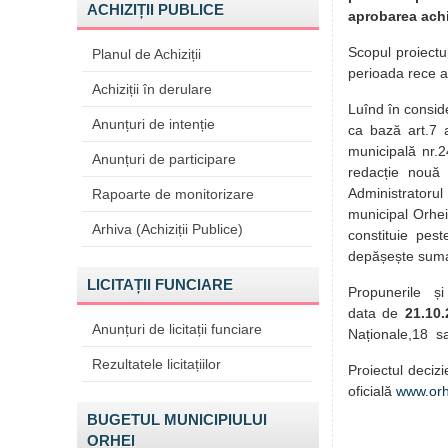
ACHIZIȚII PUBLICE
aprobarea achiz
Scopul proiectu
Planul de Achiziții
perioada rece a
Achiziții în derulare
Luînd în consid
Anunțuri de intenție
ca bază art.7 al
municipală nr.24
Anunțuri de participare
redacție nouă 
Administratoru
Rapoarte de monitorizare
municipal Orhei)
Arhiva (Achiziții Publice)
constituie pest
depășește suma
LICITAȚII FUNCIARE
Propunerile și 
data de
21.10
Anunțuri de licitații funciare
Naționale,18 s
Rezultatele licitațiilor
Proiectul decizi
oficială
www.orh
BUGETUL MUNICIPIULUI
ORHEI