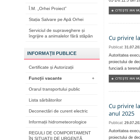
01-1/6.11.3 din 2
Î.M. „Orhei Proiect”
CITEŞTE MAI MU
Stația Salvare pe Apă Orhei
Serviciul de supraveghere și
îngrijire a animalelor fără stăpân
Cu privire l
Publicat:
31.07.20
INFORMAȚII PUBLICE
Autoritatea execu
proiectului de dec
Certificate și Autorizații
funciară a terenul
Funcții vacante
+
CITEŞTE MAI MU
Orarul transportului public
Lista sărbătorilor
Cu privire l
Deconectări de curent electric
anul 2025
Informații hidrometeorologice
Publicat:
29.07.20
Autoritatea execu
REGULI DE COMPORTAMENT
proiectului de dec
ÎN SITUAŢII DE URGENŢĂ