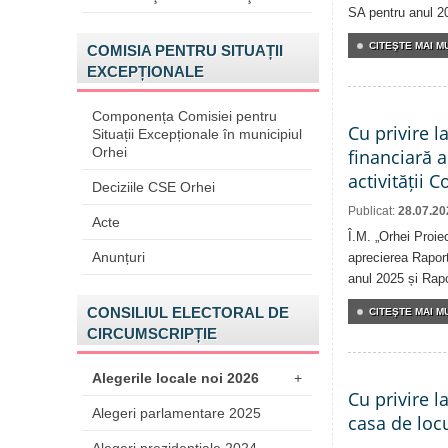
SA pentru anul 2
CITEŞTE MAI MU
COMISIA PENTRU SITUAȚII
EXCEPȚIONALE
Componența Comisiei pentru
Cu privire l
Situații Excepționale în municipiul
Orhei
financiară 
activității 
Deciziile CSE Orhei
Publicat:
28.07.20
Acte
Î.M. „Orhei Proie
Anunțuri
aprecierea Raport
anul 2025 și Rapor
CONSILIUL ELECTORAL DE
CITEŞTE MAI MU
CIRCUMSCRIPȚIE
Alegerile locale noi 2026
+
Cu privire l
Alegeri parlamentare 2025
casa de locu