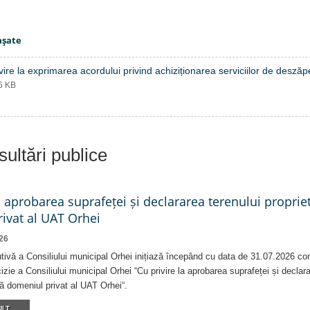
aşate
vire la exprimarea acordului privind achiziționarea serviciilor de deszăp
56 KB
ultări publice
a aprobarea suprafeței și declararea terenului proprie
ivat al UAT Orhei
26
tivă a Consiliului municipal Orhei inițiază începând cu data de 31.07.2026 co
izie a Consiliului municipal Orhei “Cu privire la aprobarea suprafeței și declar
că domeniul privat al UAT Orhei“.
LT...