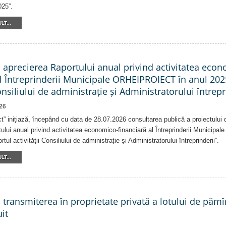
025”.
LT...
a aprecierea Raportului anual privind activitatea eco
al Întreprinderii Municipale ORHEIPROIECT în anul 202
Consiliului de administrație și Administratorului întrepr
26
ct” inițiază, începând cu data de 28.07.2026 consultarea publică a proiectului d
ului anual privind activitatea economico-financiară al Întreprinderii Munici
tul activității Consiliului de administrație și Administratorului întreprinderii”.
LT...
a transmiterea în proprietate privată a lotului de pămî
it