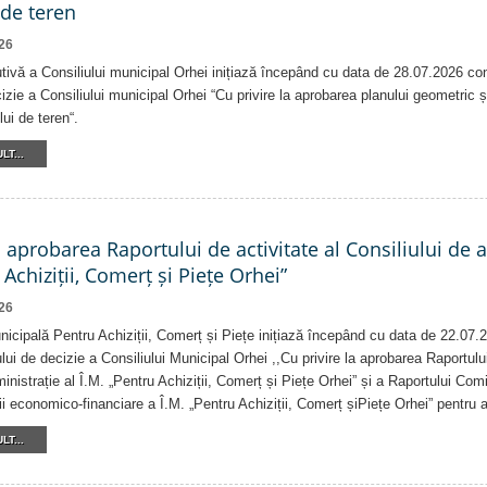
 de teren
26
tivă a Consiliului municipal Orhei inițiază începând cu data de 28.07.2026 co
izie a Consiliului municipal Orhei “Cu privire la aprobarea planului geometric ș
lui de teren“.
LT...
a aprobarea Raportului de activitate al Consiliului de 
 Achiziții, Comerț și Piețe Orhei”
26
nicipală Pentru Achiziții, Comerț și Piețe inițiază începând cu data de 22.07.
lui de decizie a Consiliului Municipal Orhei ,,Cu privire la aprobarea Raportului
inistrație al Î.M. „Pentru Achiziții, Comerț și Piețe Orhei” și a Raportului Comi
ății economico-financiare a Î.M. „Pentru Achiziții, Comerț șiPiețe Orhei” pentru 
LT...