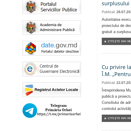
surplusului
Publicat:
28.07.20
Autoritatea execu
proiectului de dec
gratuit a surplusu
CITEŞTE MAI MU
Cu privire l
Î.M. „Pentru
Publicat:
22.07.20
Întreprinderea Mu
publică a proiectu
Consiliului de adm
controlul activit
CITEŞTE MAI MU