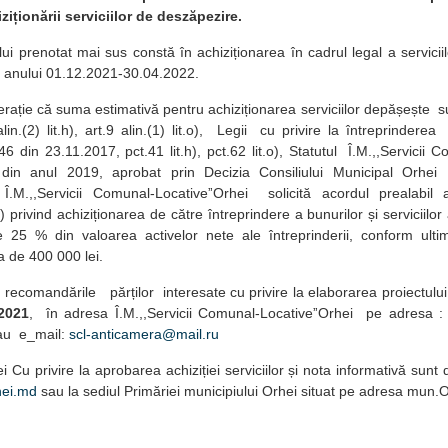
iționării serviciilor de deszăpezire.
lui prenotat mai sus constă în achiziționarea în cadrul legal a servici
 anului 01.12.2021-30.04.2022.
erație că suma estimativă pentru achiziționarea serviciilor depășește 
in.(2) lit.h), art.9 alin.(1) lit.o), Legii cu privire la întreprindere
6 din 23.11.2017, pct.41 lit.h), pct.62 lit.o), Statutul Î.M.,,Servicii
din anul 2019, aprobat prin Decizia Consiliului Municipal Orhei
l Î.M.,,Servicii Comunal-LocativeˮOrhei solicită acordul prealabil 
 privind achiziționarea de către întreprindere a bunurilor și serviciilo
e 25 % din valoarea activelor nete ale întreprinderii, conform ultimi
 de 400 000 lei.
recomandările părților interesate cu privire la elaborarea proiectului
.2021
, în adresa Î.M.,,Servicii Comunal-LocativeˮOrhei pe adresa : 
au e_mail:
scl-anticamera@mail.ru
ei Cu privire la aprobarea achiziției serviciilor și nota informativă sun
ei.md
sau la sediul Primăriei municipiului Orhei situat pe adresa mun.