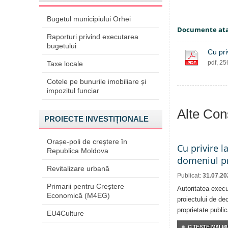
Bugetul municipiului Orhei
Documente at
Raporturi privind executarea
bugetului
Cu pri
pdf, 2
Taxe locale
Cotele pe bunurile imobiliare și
impozitul funciar
Alte Cons
PROIECTE INVESTIȚIONALE
Orașe-poli de creștere în
Cu privire l
Republica Moldova
domeniul pr
Revitalizare urbană
Publicat:
31.07.20
Primarii pentru Creștere
Autoritatea execu
Economică (M4EG)
proiectului de dec
proprietate publi
EU4Culture
CITEŞTE MAI MU