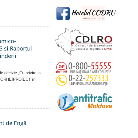
nomico-
5 și Raportul
inderii
e decizie „Cu privire la
pale ORHEIPROIECT în
nt de lîngă