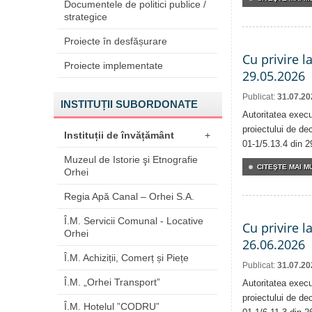
Documentele de politici publice /
strategice
Proiecte în desfășurare
Cu privire l
Proiecte implementate
29.05.2026
Publicat:
31.07.20
INSTITUȚII SUBORDONATE
Autoritatea execu
proiectului de dec
Instituții de învățământ
+
01-1/5.13.4 din 2
Muzeul de Istorie şi Etnografie
CITEŞTE MAI MU
Orhei
Regia Apă Canal – Orhei S.A.
Î.M. Servicii Comunal - Locative
Cu privire l
Orhei
26.06.2026
Î.M. Achiziții, Comerț și Piețe
Publicat:
31.07.20
Î.M. „Orhei Transport”
Autoritatea execu
proiectului de dec
Î.M. Hotelul ”CODRU”