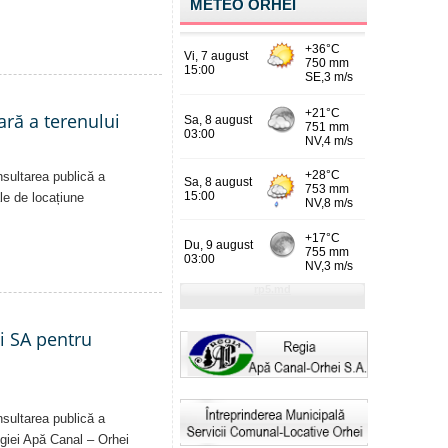
METEO ORHEI
ară a terenului
nsultarea publică a
ale de locațiune
ei SA pentru
nsultarea publică a
Regiei Apă Canal – Orhei