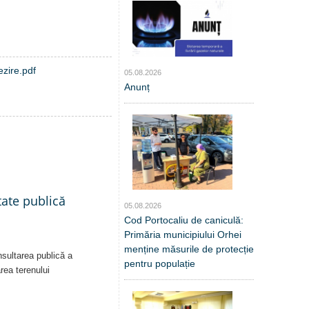
ezire.pdf
05.08.2026
Anunț
tate publică
05.08.2026
Cod Portocaliu de caniculă:
Primăria municipiului Orhei
menține măsurile de protecție
nsultarea publică a
pentru populație
area terenului