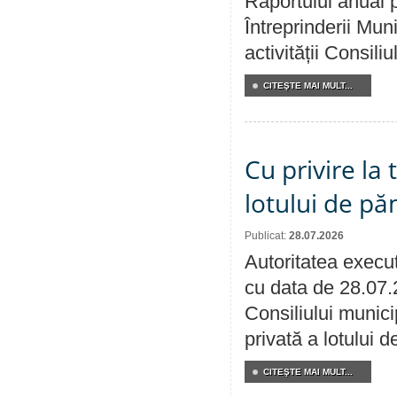
Raportului anual p
Întreprinderii M
activității Consili
CITEŞTE MAI MULT...
Cu privire la
lotului de pă
Publicat:
28.07.2026
Autoritatea execut
cu data de 28.07.
Consiliului munici
privată a lotului 
CITEŞTE MAI MULT...