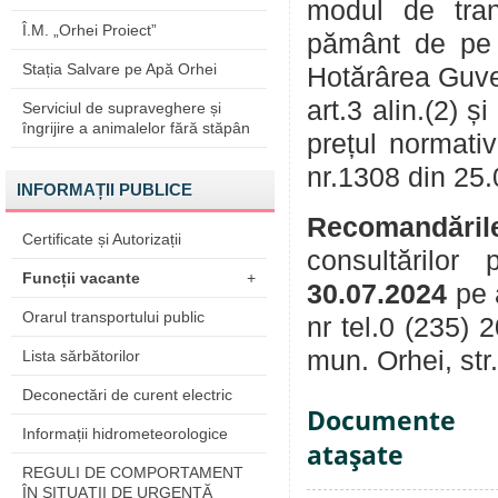
modul de trans
Î.M. „Orhei Proiect”
pământ de pe l
Stația Salvare pe Apă Orhei
Hotărârea Guver
art.3 alin.(2) și 
Serviciul de supraveghere și
îngrijire a animalelor fără stăpân
prețul normati
nr.1308 din 25
INFORMAȚII PUBLICE
Recomandăril
Certificate și Autorizații
consultărilor
Funcții vacante
+
30.07.2024
pe 
Orarul transportului public
nr tel.0 (235) 
mun. Orhei, str
Lista sărbătorilor
Deconectări de curent electric
Documente
Informații hidrometeorologice
ataşate
REGULI DE COMPORTAMENT
ÎN SITUAŢII DE URGENŢĂ