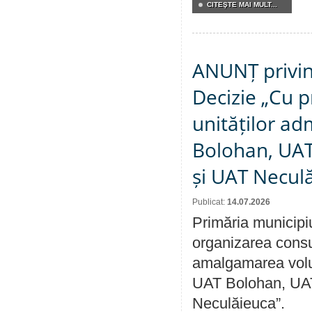
CITEŞTE MAI MULT...
ANUNȚ privin
Decizie „Cu p
unităților ad
Bolohan, UAT 
și UAT Necul
Publicat:
14.07.2026
Primăria municipi
organizarea consul
amalgamarea volunt
UAT Bolohan, UAT
Neculăieuca”.