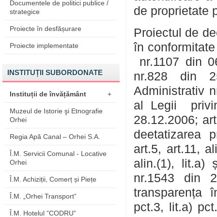
Documentele de politici publice /
de proprietate 
strategice
Proiecte în desfășurare
Proiectul de de
în conformitate
Proiecte implementate
nr.1107 din 06
INSTITUȚII SUBORDONATE
nr.828 din 25
Administrativ nr
Instituții de învățământ
+
al Legii privi
Muzeul de Istorie şi Etnografie
28.12.2006; art.
Orhei
deetatizarea p
Regia Apă Canal – Orhei S.A.
art.5, art.11, al
Î.M. Servicii Comunal - Locative
alin.(1), lit.a
Orhei
nr.1543 din 25
Î.M. Achiziții, Comerț și Piețe
transparența î
Î.M. „Orhei Transport”
pct.3, lit.a) p
Î.M. Hotelul ”CODRU”