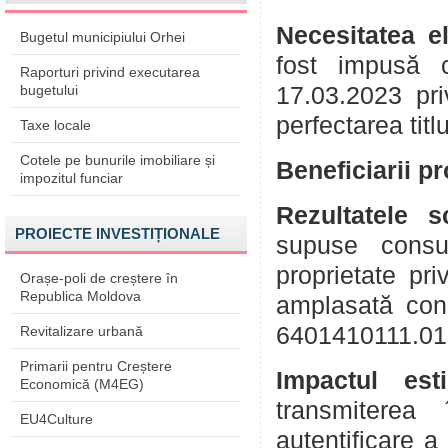
Necesitatea e
Bugetul municipiului Orhei
fost impusă 
Raporturi privind executarea
bugetului
17.03.2023 pri
perfectarea titl
Taxe locale
Cotele pe bunurile imobiliare și
Beneficiarii p
impozitul funciar
Rezultatele 
PROIECTE INVESTIȚIONALE
supuse consul
proprietate pr
Orașe-poli de creștere în
Republica Moldova
amplasată cons
6401410111.01
Revitalizare urbană
Primarii pentru Creștere
Impactul est
Economică (M4EG)
transmiterea 
EU4Culture
autentificare a