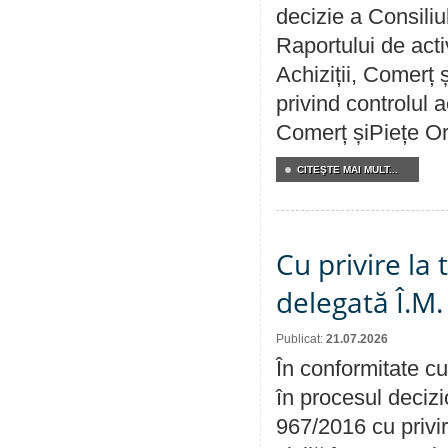
decizie a Consiliu
Raportului de activ
Achiziții, Comerț 
privind controlul a
Comerț șiPiețe Or
CITEŞTE MAI MULT...
Cu privire la
delegată Î.M.
Publicat:
21.07.2026
În conformitate cu
în procesul decizi
967/2016 cu privi