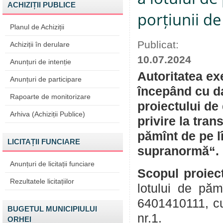
ACHIZIȚII PUBLICE
porțiunii d
Planul de Achiziții
Publicat:
Achiziții în derulare
10.07.2024
Anunțuri de intenție
Autoritatea ex
Anunțuri de participare
începând cu da
Rapoarte de monitorizare
proiectului de
Arhiva (Achiziții Publice)
privire la tran
pămînt de pe l
LICITAȚII FUNCIARE
supranormă“.
Anunțuri de licitații funciare
Scopul proiect
Rezultatele licitațiilor
lotului de pă
6401410111, cu 
BUGETUL MUNICIPIULUI
nr.1.
ORHEI