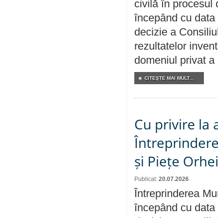
civilă în procesul
începând cu data 
decizie a Consiliu
rezultatelor invent
domeniul privat a
CITEŞTE MAI MULT...
Cu privire la
Întreprindere
și Piețe Orhe
Publicat:
20.07.2026
Întreprinderea Mun
începând cu data 