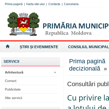
Prima pagină
|
Harta site-ului
|
Contacte
|
Cancelaria
ȘTIRI ȘI EVENIMENTE
CONSILIUL MUNICIPAL
Prima pagină
SERVICII
decizională
» 
Arhitectură
+
Comerț
Consultări publ
Publicitate
Cu privire l
Alte servicii
a lotului de