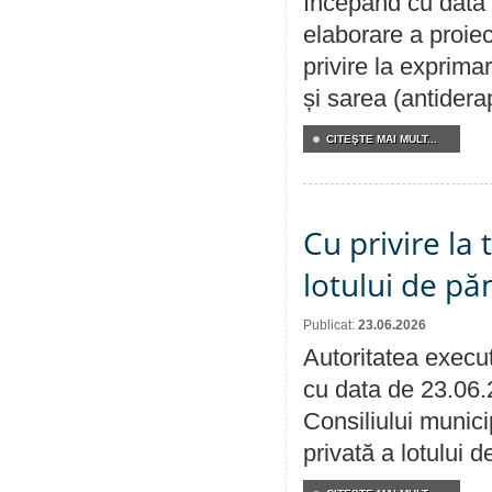
începând cu data 
elaborare a proiec
privire la exprima
și sarea (antidera
CITEŞTE MAI MULT...
Cu privire la
lotului de pă
Publicat:
23.06.2026
Autoritatea execut
cu data de 23.06.
Consiliului munici
privată a lotului 