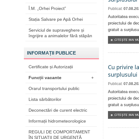
Î.M. „Orhei Proiect”
Publicat:
07.08.20
Autoritatea execu
Stația Salvare pe Apă Orhei
proiectului de dec
gratuit a surplusu
Serviciul de supraveghere și
îngrijire a animalelor fără stăpân
CITEŞTE MAI MU
INFORMAȚII PUBLICE
Cu privire l
Certificate și Autorizații
surplusului
Funcții vacante
+
Publicat:
07.08.20
Orarul transportului public
Autoritatea execu
proiectului de dec
Lista sărbătorilor
gratuit a surplusu
Deconectări de curent electric
CITEŞTE MAI MU
Informații hidrometeorologice
REGULI DE COMPORTAMENT
ÎN SITUAŢII DE URGENŢĂ