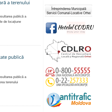
ară a terenului
nsultarea publică a
ale de locațiune
tate publică
nsultarea publică a
area terenului