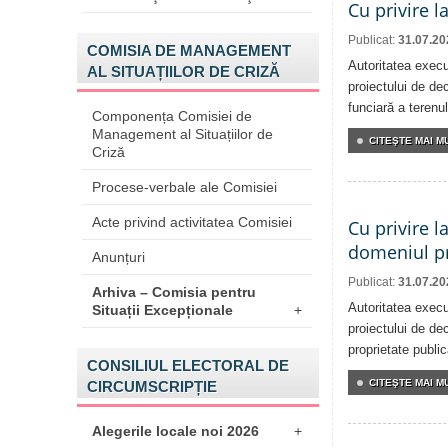
Cu privire l
Publicat:
31.07.20
COMISIA DE MANAGEMENT
Autoritatea execu
AL SITUAȚIILOR DE CRIZĂ
proiectului de dec
funciară a terenul
Componența Comisiei de
Management al Situațiilor de
CITEŞTE MAI MU
Criză
Procese-verbale ale Comisiei
Acte privind activitatea Comisiei
Cu privire l
domeniul pr
Anunțuri
Publicat:
31.07.20
Arhiva – Comisia pentru
Autoritatea execu
Situații Excepționale
+
proiectului de dec
proprietate publi
CONSILIUL ELECTORAL DE
CITEŞTE MAI MU
CIRCUMSCRIPȚIE
Alegerile locale noi 2026
+