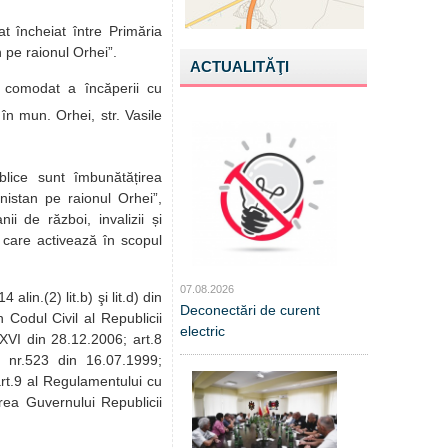
 încheiat între Primăria
n pe raionul Orhei”.
ACTUALITĂŢI
 comodat a încăperii cu
în mun. Orhei, str. Vasile
lice sunt îmbunătățirea
anistan pe raionul Orhei”,
ii de război, invalizii și
i care activează în scopul
07.08.2026
lin.(2) lit.b) şi lit.d) din
Deconectări de curent
 Codul Civil al Republicii
electric
-XVI din 28.12.2006; art.8
ale nr.523 din 16.07.1999;
art.9 al Regulamentului cu
rea Guvernului Republicii