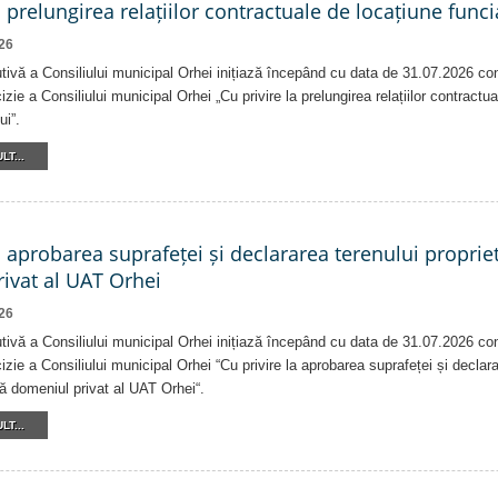
a prelungirea relațiilor contractuale de locațiune funci
26
tivă a Consiliului municipal Orhei inițiază începând cu data de 31.07.2026 co
izie a Consiliului municipal Orhei „Cu privire la prelungirea relațiilor contractu
ui”.
LT...
a aprobarea suprafeței și declararea terenului proprie
ivat al UAT Orhei
26
tivă a Consiliului municipal Orhei inițiază începând cu data de 31.07.2026 co
izie a Consiliului municipal Orhei “Cu privire la aprobarea suprafeței și declar
că domeniul privat al UAT Orhei“.
LT...