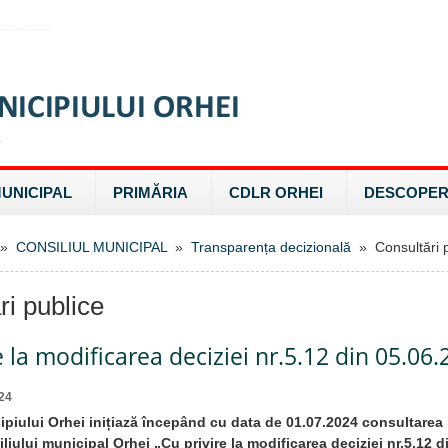
MUNICIPAL
PRIMĂRIA
CDLR ORHEI
DESCOPER
»
CONSILIUL MUNICIPAL
»
Transparența decizională
» Consultări p
ri publice
e la modificarea deciziei nr.5.12 din 05.06
24
ipiului Orhei inițiază începând cu data de 01.07.2024 consultarea 
liului municipal Orhei „Cu privire la modificarea deciziei nr.5.12 d