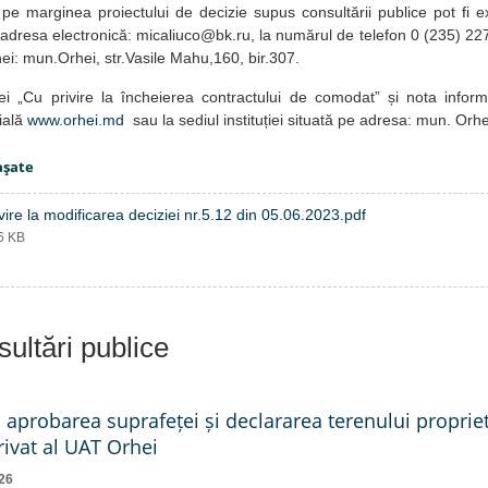
e marginea proiectului de decizie supus consultării publice pot fi 
adresa electronică: micaliuco@bk.ru, la numărul de telefon 0 (235) 227
ei: mun.Orhei, str.Vasile Mahu,160, bir.307.
iei „Cu privire la încheierea contractului de comodat” și nota inform
ială
www.orhei.md
sau la sediul instituției situată pe adresa: mun. Orhe
aşate
vire la modificarea deciziei nr.5.12 din 05.06.2023.pdf
46 KB
ultări publice
a aprobarea suprafeței și declararea terenului proprie
ivat al UAT Orhei
26