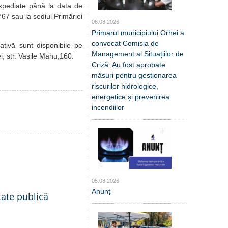
expediate până la data de
67 sau la sediul Primăriei
06.08.2026
Primarul municipiului Orhei a
convocat Comisia de
ativă sunt disponibile pe
Management al Situațiilor de
i, str. Vasile Mahu,160.
Criză. Au fost aprobate
măsuri pentru gestionarea
riscurilor hidrologice,
energetice și prevenirea
incendiilor
05.08.2026
Anunț
tate publică