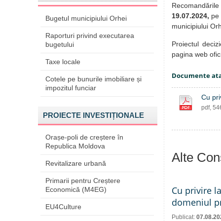
Recomandările p
19.07.
2024
,
pe 
Bugetul municipiului Orhei
municipiului Orh
Raporturi privind executarea
Proiectul deciz
bugetului
pagina web ofic
Taxe locale
Documente at
Cotele pe bunurile imobiliare și
impozitul funciar
Cu pri
pdf, 5
PROIECTE INVESTIȚIONALE
Orașe-poli de creștere în
Republica Moldova
Alte Cons
Revitalizare urbană
Primarii pentru Creștere
Cu privire l
Economică (M4EG)
domeniul pr
EU4Culture
Publicat:
07.08.20