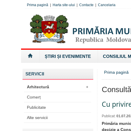
Prima pagină
|
Harta site-ului
|
Contacte
|
Cancelaria
ȘTIRI ȘI EVENIMENTE
CONSILIUL 
Prima pagină
SERVICII
Arhitectură
+
Consultă
Comerț
Cu privir
Publicitate
Publicat:
01.07.20
Alte servicii
Primăria munic
decizie a Consi