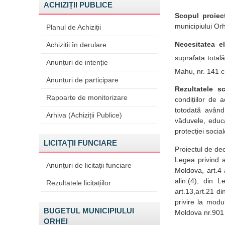
ACHIZIȚII PUBLICE
Scopul proiec
municipiului Orh
Planul de Achiziții
Necesitatea el
Achiziții în derulare
suprafața total
Anunțuri de intenție
Mahu, nr. 141 
Anunțuri de participare
Rezultatele s
Rapoarte de monitorizare
condițiilor de 
totodată având 
Arhiva (Achiziții Publice)
văduvele, educa
protecției social
LICITAȚII FUNCIARE
Proiectul de deci
Legea privind a
Anunțuri de licitații funciare
Moldova, art.4 
alin.(4), din L
Rezultatele licitațiilor
art.13,art.21 d
privire la modu
BUGETUL MUNICIPIULUI
Moldova nr.901
ORHEI