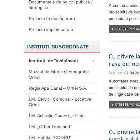
Documentele de politici publice /
Autoritatea execu
strategice
proiectului de dec
Proiecte în desfășurare
proprietate publi
Proiecte implementate
CITEŞTE MAI MU
INSTITUȚII SUBORDONATE
Cu privire l
Instituții de învățământ
+
casa de locu
Muzeul de Istorie şi Etnografie
Publicat:
07.08.20
Orhei
Autoritatea execu
proiectului de dec
Regia Apă Canal – Orhei S.A.
de lîngă casa de 
Î.M. Servicii Comunal - Locative
Orhei
CITEŞTE MAI MU
Î.M. Achiziții, Comerț și Piețe
Î.M. „Orhei Transport”
Cu privire l
Î.M. Hotelul ”CODRU”
surplusului