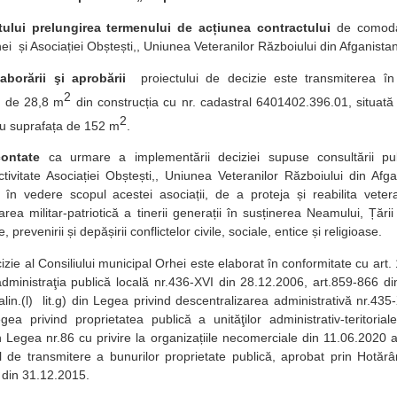
tului
prelungirea termenului de acțiunea contractului
de comodat
ei și Asociației Obștești,, Uniunea Veteranilor Războiului din Afganista
aborării şi aprobării
proiectului de decizie este transmiterea în
2
ă de 28,8 m
din construcția cu nr. cadastral 6401402.396.01, situată 
2
cu suprafața de 152 m
.
contate
ca urmare a implementării deciziei supuse consultării pub
activitate Asociației Obștești,, Uniunea Veteranilor Războiului din Afg
în vedere scopul acestei asociații, de a proteja și reabilita veteran
rea militar-patriotică a tinerii generații în susținerea Neamului, Țări
e, prevenirii și depășirii conflictelor civile, sociale, entice și religioase.
zie al Consiliului municipal Orhei este elaborat în conformitate cu art. 14 a
dministraţia publică locală nr.436-XVI din 28.12.2006, art.859-866 din
alin.(l) lit.g) din Legea privind descentralizarea administrativă nr.435
egea privind proprietatea publică a unităţilor administrativ-teritori
in Legea nr.86 cu privire la organizațiile necomerciale din 11.06.2020 
l de transmitere a bunurilor proprietate publică, aprobat prin Hotărâ
 din 31.12.2015.