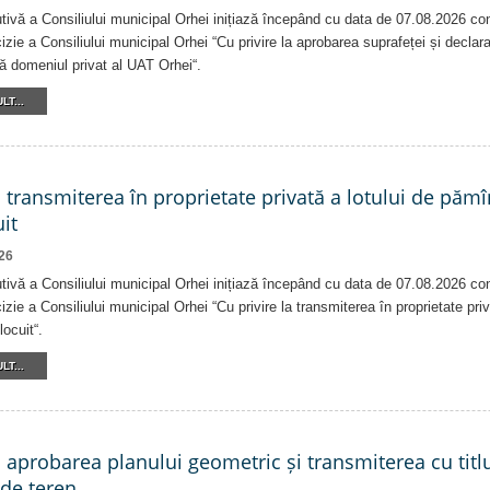
tivă a Consiliului municipal Orhei inițiază începând cu data de 07.08.2026 co
izie a Consiliului municipal Orhei “Cu privire la aprobarea suprafeței și declar
că domeniul privat al UAT Orhei“.
LT...
a transmiterea în proprietate privată a lotului de pămî
it
26
tivă a Consiliului municipal Orhei inițiază începând cu data de 07.08.2026 co
izie a Consiliului municipal Orhei “Cu privire la transmiterea în proprietate pri
locuit“.
LT...
a aprobarea planului geometric și transmiterea cu titlu
 de teren