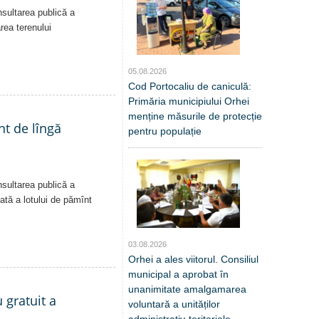
nsultarea publică a
area terenului
05.08.2026
Cod Portocaliu de caniculă:
Primăria municipiului Orhei
menține măsurile de protecție
nt de lîngă
pentru populație
nsultarea publică a
vată a lotului de pămînt
03.08.2026
Orhei a ales viitorul. Consiliul
municipal a aprobat în
unanimitate amalgamarea
 gratuit a
voluntară a unităților