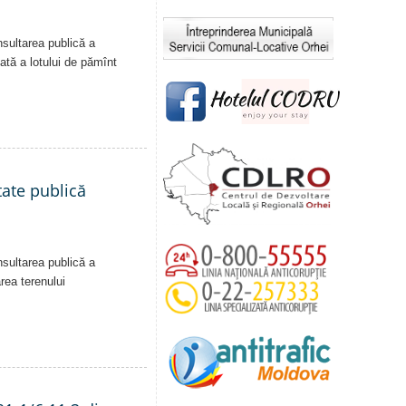
nsultarea publică a
vată a lotului de pămînt
tate publică
nsultarea publică a
area terenului