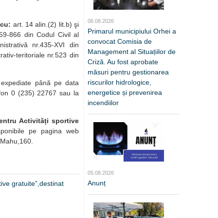
06.08.2026
 cu:
art. 14 alin.(2) lit.b) şi
Primarul municipiului Orhei a
859-866 din Codul Civil al
convocat Comisia de
nistrativă nr.435-XVI din
Management al Situațiilor de
ativ-teritoriale nr.523 din
Criză. Au fost aprobate
măsuri pentru gestionarea
riscurilor hidrologice,
i expediate până pe data
energetice și prevenirea
efon 0 (235) 22767 sau la
incendiilor
entru Activități sportive
isponibile pe pagina web
le Mahu,160.
05.08.2026
Anunț
tive gratuite”,destinat