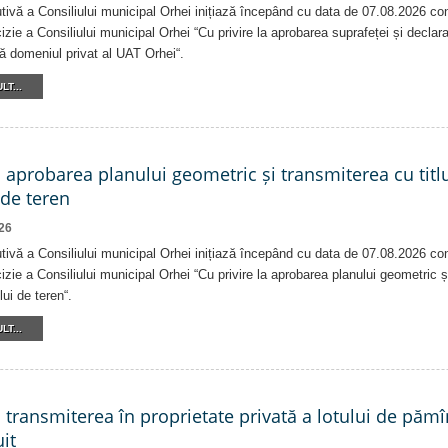
tivă a Consiliului municipal Orhei inițiază începând cu data de 07.08.2026 co
izie a Consiliului municipal Orhei “Cu privire la aprobarea suprafeței și declar
că domeniul privat al UAT Orhei“.
LT...
a aprobarea planului geometric și transmiterea cu titlu
 de teren
26
tivă a Consiliului municipal Orhei inițiază începând cu data de 07.08.2026 co
izie a Consiliului municipal Orhei “Cu privire la aprobarea planului geometric ș
lui de teren“.
LT...
a transmiterea în proprietate privată a lotului de pămî
it