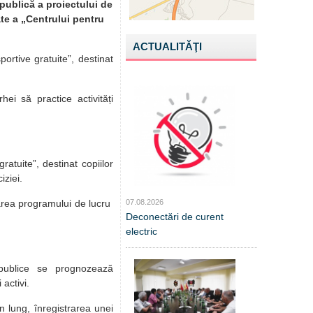
publică a proiectului de
ate a „Centrului pentru
ACTUALITĂŢI
portive gratuite”, destinat
hei să practice activități
ratuite”, destinat copiilor
iziei.
area programului de lucru
07.08.2026
Deconectări de curent
electric
publice se prognozează
 activi.
en lung, înregistrarea unei