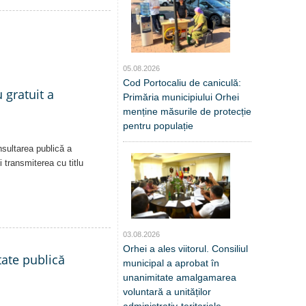
05.08.2026
Cod Portocaliu de caniculă:
 gratuit a
Primăria municipiului Orhei
menține măsurile de protecție
pentru populație
nsultarea publică a
i transmiterea cu titlu
03.08.2026
Orhei a ales viitorul. Consiliul
tate publică
municipal a aprobat în
unanimitate amalgamarea
voluntară a unităților