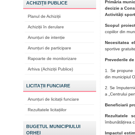
Primăria munic
ACHIZIȚII PUBLICE
decizie a Consi
Activități spor
Planul de Achiziții
Scopul proiect
Achiziții în derulare
copiilor din mun
Anunțuri de intenție
Necesitatea el
Anunțuri de participare
sportive gratuite
Rapoarte de monitorizare
Prevederile de
Arhiva (Achiziții Publice)
1. Se propune st
din municipiul O
LICITAȚII FUNCIARE
2. Se împutern
a „Centrului pent
Anunțuri de licitații funciare
Beneficiarii pr
Rezultatele licitațiilor
Rezultatele s
îmbunătățirea cal
BUGETUL MUNICIPIULUI
ORHEI
Impactul esti