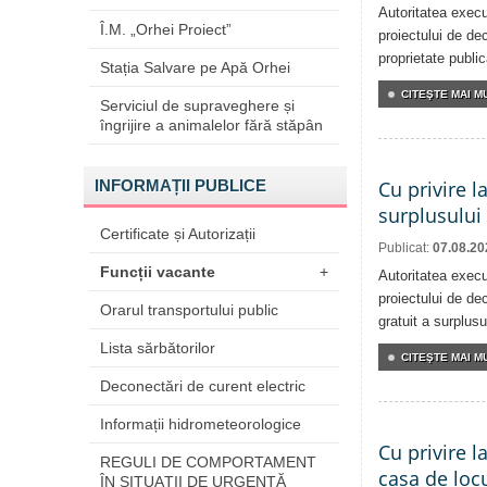
Autoritatea execu
Î.M. „Orhei Proiect”
proiectului de dec
proprietate publi
Stația Salvare pe Apă Orhei
CITEŞTE MAI MU
Serviciul de supraveghere și
îngrijire a animalelor fără stăpân
INFORMAȚII PUBLICE
Cu privire l
surplusului
Certificate și Autorizații
Publicat:
07.08.20
Funcții vacante
+
Autoritatea execu
proiectului de dec
Orarul transportului public
gratuit a surplusu
Lista sărbătorilor
CITEŞTE MAI MU
Deconectări de curent electric
Informații hidrometeorologice
Cu privire l
REGULI DE COMPORTAMENT
casa de locu
ÎN SITUAŢII DE URGENŢĂ