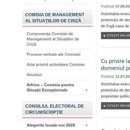
Publicat:
07.08.20
Autoritatea execu
COMISIA DE MANAGEMENT
proiectului de dec
AL SITUAȚIILOR DE CRIZĂ
de lîngă casa de 
Componența Comisiei de
CITEŞTE MAI MU
Management al Situațiilor de
Criză
Procese-verbale ale Comisiei
Cu privire l
Acte privind activitatea Comisiei
domeniul pr
Anunțuri
Publicat:
31.07.20
Autoritatea execu
Arhiva – Comisia pentru
Situații Excepționale
+
proiectului de dec
proprietate publi
CONSILIUL ELECTORAL DE
CITEŞTE MAI MU
CIRCUMSCRIPȚIE
Alegerile locale noi 2026
+