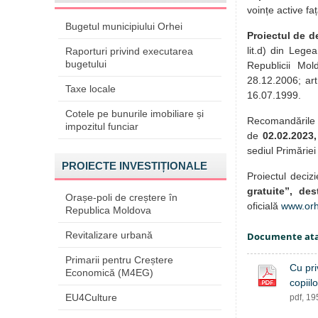
voințe active fa
Bugetul municipiului Orhei
Proiectul de
d
lit.d) din Lege
Raporturi privind executarea
bugetului
Republicii Mol
28.12.2006; art.
Taxe locale
16.07.1999.
Cotele pe bunurile imobiliare și
Recomandările 
impozitul funciar
de
02.02.2023
,
sediul Primăriei
PROIECTE INVESTIȚIONALE
Proiectul decizi
gratuite”, des
Orașe-poli de creștere în
oficială
www.orh
Republica Moldova
Revitalizare urbană
Documente at
Primarii pentru Creștere
Cu pri
Economică (M4EG)
copiil
EU4Culture
pdf, 1