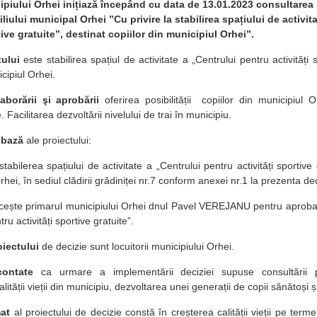
ipiului Orhei inițiază începând cu data de 13.01.2023 consultarea 
liului municipal Orhei ”Cu privire la stabilirea spațiului de activit
tive gratuite”, destinat copiilor din municipiul Orhei”.
ului
este stabilirea spațiul de activitate a „Centrului pentru activități s
icipiul Orhei.
aborării şi aprobării
oferirea posibilității copiilor din municipiul Or
. Facilitarea dezvoltării nivelului de trai în municipiu.
 bază
ale proiectului:
abilerea spațiului de activitate a „Centrului pentru activități sportive g
rhei, în sediul clădirii grădiniței nr.7 conform anexei nr.1 la prezenta dec
icește primarul municipiului Orhei dnul Pavel VEREJANU pentru aprob
ru activități sportive gratuite”.
oiectului
de decizie sunt locuitorii municipiului Orhei.
contate
ca urmare a implementării deciziei supuse consultării 
ității vieții din municipiu, dezvoltarea unei generații de copii sănătoși și
mat
al proiectului de decizie constă în creșterea calității vieții pe term