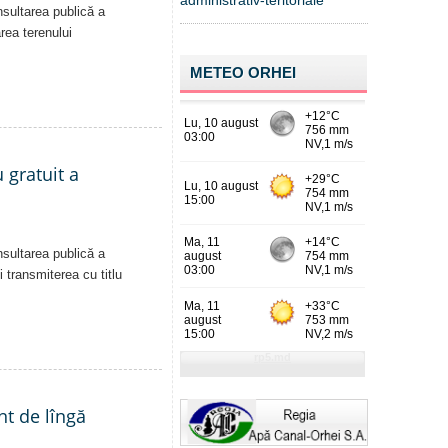
administrativ-teritoriale
nsultarea publică a
area terenului
METEO ORHEI
 gratuit a
nsultarea publică a
i transmiterea cu titlu
nt de lîngă