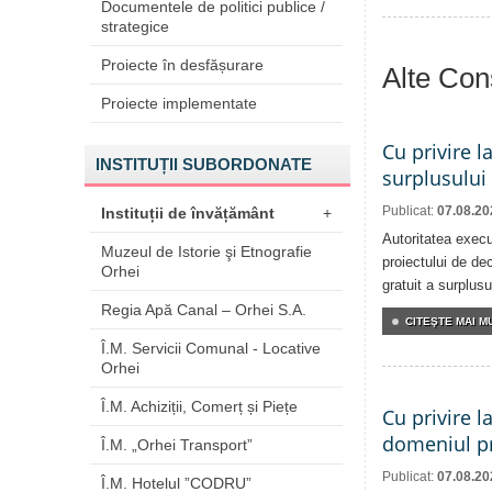
Documentele de politici publice /
strategice
Proiecte în desfășurare
Alte Cons
Proiecte implementate
Cu privire l
INSTITUȚII SUBORDONATE
surplusului
Publicat:
07.08.20
Instituții de învățământ
+
Autoritatea execu
Muzeul de Istorie şi Etnografie
proiectului de dec
Orhei
gratuit a surplusu
Regia Apă Canal – Orhei S.A.
CITEŞTE MAI MU
Î.M. Servicii Comunal - Locative
Orhei
Î.M. Achiziții, Comerț și Piețe
Cu privire l
domeniul pr
Î.M. „Orhei Transport”
Publicat:
07.08.20
Î.M. Hotelul ”CODRU”