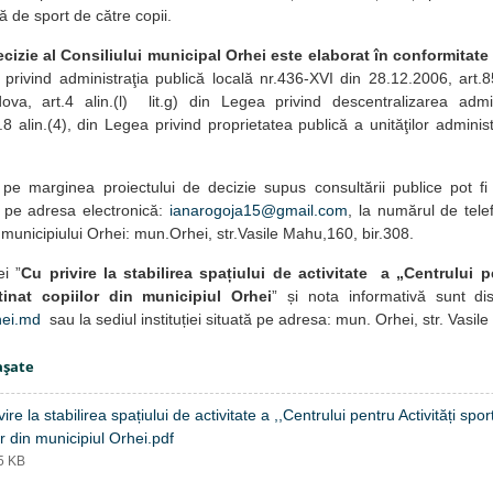
ță de sport de către copii.
ecizie al Consiliului municipal Orhei este elaborat în conformitate
a privind administraţia publică locală nr.436-XVI din 28.12.2006, art.
dova, art.4 alin.(l) lit.g) din Legea privind descentralizarea admi
8 alin.(4), din Legea privind proprietatea publică a unităţilor administr
pe marginea proiectului de decizie supus consultării publice pot f
pe adresa electronică:
ianarogoja15@gmail.com
, la numărul de tel
 municipiului Orhei: mun.Orhei, str.Vasile Mahu,160, bir.308.
ei ”
Cu privire la stabilirea spațiului de activitate a „Centrului p
tinat copiilor din municipiul Orhei
” și nota informativă sunt d
ei.md
sau la sediul instituției situată pe adresa: mun. Orhei, str. Vasi
aşate
vire la stabilirea spațiului de activitate a ,,Centrului pentru Activități spor
or din municipiul Orhei.pdf
95 KB