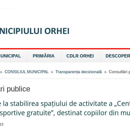
MUNICIPAL
PRIMĂRIA
CDLR ORHEI
DESCOPER
»
CONSILIUL MUNICIPAL
»
Transparența decizională
» Consultări p
ri publice
 la stabilirea spațiului de activitate a „Ce
i sportive gratuite”, destinat copiilor din m
23