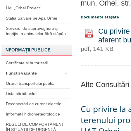
mun. Orhei, str
Î.M. „Orhei Proiect”
Documente ataşate
Stația Salvare pe Apă Orhei
Serviciul de supraveghere și
Cu privire
îngrijire a animalelor fără stăpân
aferent bu
pdf, 141 KB
INFORMAȚII PUBLICE
Certificate și Autorizații
Funcții vacante
+
Alte Consultări
Orarul transportului public
Lista sărbătorilor
Deconectări de curent electric
Cu privire la
Informații hidrometeorologice
terenului pro
REGULI DE COMPORTAMENT
ÎN SITUAŢII DE URGENŢĂ