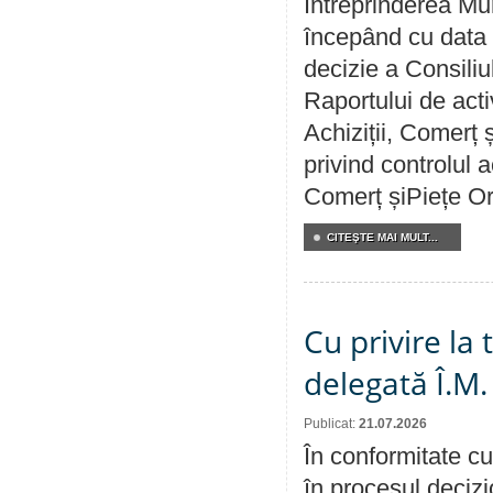
Întreprinderea Mun
începând cu data 
decizie a Consiliu
Raportului de activ
Achiziții, Comerț 
privind controlul a
Comerț șiPiețe Or
CITEŞTE MAI MULT...
Cu privire la
delegată Î.M.
Publicat:
21.07.2026
În conformitate cu
în procesul decizi