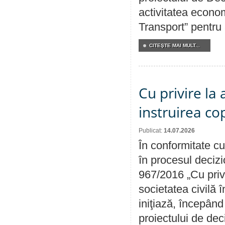
activitatea econom
Transport” pentru
CITEŞTE MAI MULT...
Cu privire la
instruirea cop
Publicat:
14.07.2026
În conformitate cu
în procesul decizi
967/2016 „Cu priv
societatea civilă 
iniţiază, începân
proiectului de dec