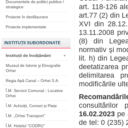
Documentele de politici publice /
art. 118-126 ale
strategice
art.77 (2) din 
Proiecte în desfășurare
XVI din 28.12.
Proiecte implementate
13.11.2008 priv
(8) din Legea
INSTITUȚII SUBORDONATE
normativ şi mod
Instituții de învățământ
+
lit. h) din Leg
deetatizarea pro
Muzeul de Istorie şi Etnografie
Orhei
delimitarea p
Regia Apă Canal – Orhei S.A.
modificările ult
Î.M. Servicii Comunal - Locative
Recomandăril
Orhei
consultărilor
Î.M. Achiziții, Comerț și Piețe
16.02.2023
pe 
Î.M. „Orhei Transport”
de tel: 0 (235)
Î.M. Hotelul ”CODRU”