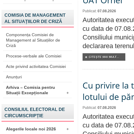
UAT Orhei
Publicat:
07.08.2026
COMISIA DE MANAGEMENT
Autoritatea execut
AL SITUAȚIILOR DE CRIZĂ
cu data de 07.08.
Componența Comisiei de
Consiliului munici
Management al Situațiilor de
declararea terenul
Criză
Procese-verbale ale Comisiei
CITEŞTE MAI MULT...
Acte privind activitatea Comisiei
Anunțuri
Cu privire la
Arhiva – Comisia pentru
Situații Excepționale
+
lotului de pă
Publicat:
07.08.2026
CONSILIUL ELECTORAL DE
Autoritatea execut
CIRCUMSCRIPȚIE
cu data de 07.08.
Alegerile locale noi 2026
+
Consiliului munici