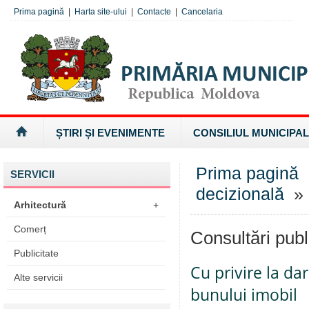
Prima pagină
|
Harta site-ului
|
Contacte
|
Cancelaria
ȘTIRI ȘI EVENIMENTE
CONSILIUL MUNICIPAL
Prima pagină
SERVICII
decizională
» 
Arhitectură
+
Comerț
Consultări publ
Publicitate
Cu privire la da
Alte servicii
bunului imobil