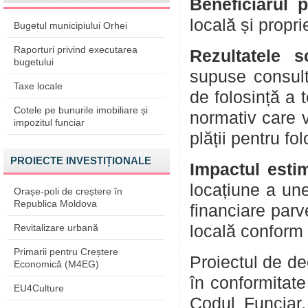
Beneficiarul p
locală și propri
Bugetul municipiului Orhei
Raporturi privind executarea
Rezultatele s
bugetului
supuse consultă
Taxe locale
de folosință a t
Cotele pe bunurile imobiliare și
normativ care v
impozitul funciar
plății pentru fol
PROIECTE INVESTIȚIONALE
Impactul esti
locațiune a une
Orașe-poli de creștere în
Republica Moldova
financiare parv
Revitalizare urbană
locală conform 
Primarii pentru Creștere
Proiectul de de
Economică (M4EG)
în conformitate 
EU4Culture
Codul Funciar,