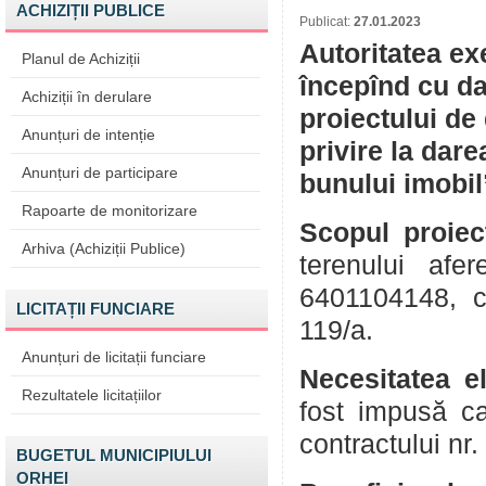
ACHIZIȚII PUBLICE
Publicat:
27.01.2023
Autoritatea ex
Planul de Achiziții
începînd cu da
Achiziții în derulare
proiectului de
Anunțuri de intenție
privire la dare
Anunțuri de participare
bunului imobil
Rapoarte de monitorizare
Scopul proiec
Arhiva (Achiziții Publice)
terenului afe
6401104148, c
LICITAȚII FUNCIARE
119/a.
Anunțuri de licitații funciare
Necesitatea el
Rezultatele licitațiilor
fost impusă ca
contractului nr
BUGETUL MUNICIPIULUI
ORHEI