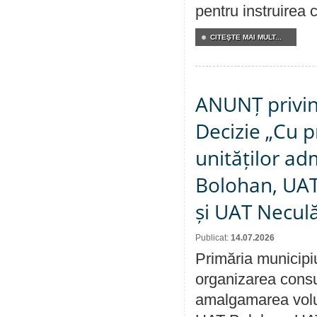
pentru instruirea c
CITEŞTE MAI MULT...
ANUNȚ privin
Decizie „Cu p
unităților ad
Bolohan, UAT 
și UAT Necul
Publicat:
14.07.2026
Primăria municipi
organizarea consul
amalgamarea volunt