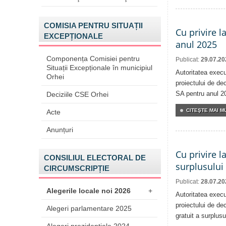
COMISIA PENTRU SITUAȚII
Cu privire l
EXCEPȚIONALE
anul 2025
Componența Comisiei pentru
Publicat:
29.07.20
Situații Excepționale în municipiul
Autoritatea execu
Orhei
proiectului de dec
SA pentru anul 2
Deciziile CSE Orhei
CITEŞTE MAI MU
Acte
Anunțuri
Cu privire l
CONSILIUL ELECTORAL DE
surplusului
CIRCUMSCRIPȚIE
Publicat:
28.07.20
Alegerile locale noi 2026
+
Autoritatea execu
proiectului de dec
Alegeri parlamentare 2025
gratuit a surplusu