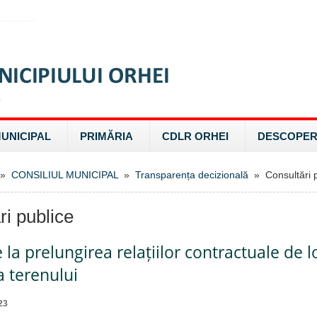
MUNICIPAL
PRIMĂRIA
CDLR ORHEI
DESCOPER
»
CONSILIUL MUNICIPAL
»
Transparența decizională
» Consultări p
ri publice
e la prelungirea relațiilor contractuale de 
a terenului
23