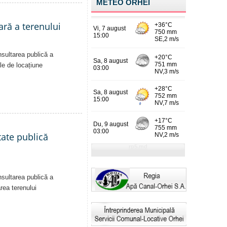
METEO ORHEI
ară a terenului
nsultarea publică a
ale de locațiune
tate publică
nsultarea publică a
area terenului