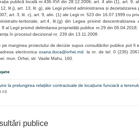
ația publică locală nr.436-XVI din 28.12.2006; art. 4 alin (1), art. 9, alin.
. 12, lit j), art. 13, lit. g), ale Legii privind administrarea și dezetatizarea
7; art. 3, lit. c), art. 9, alin. (1) ale Legii nr. 523 din 16.07.1999 cu pri
inistrativ-teritoriale; art.4, lit.(g) din Legea privind descentralizarea
 8 al Legii privind delimitarea proprietății publice nr.29 din 05.04.2018; 
ența în procesul decizional nr. 239 din 13.11.2008.
e
pe marginea proiectului de decizie supus consultărilor publice pot fi
adresa electronica
oxana.duca@orhei.md
. la nr. de tel: 0 (235) 206
ei: mun. Orhei, str. Vasile Mahu, 160.
aşate
vire la prelungirea relațiilor contractuale de locațiune funciară a terenul
44 KB
ultări publice