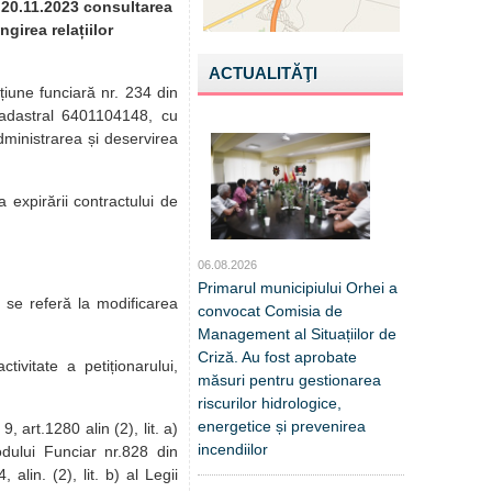
 20.11.2023 consultarea
girea relațiilor
ACTUALITĂŢI
țiune funciară nr. 234 din
cadastral 6401104148, cu
dministrarea și deservirea
 expirării contractului de
06.08.2026
Primarul municipiului Orhei a
 se referă la modificarea
convocat Comisia de
Management al Situațiilor de
Criză. Au fost aprobate
ivitate a petiționarului,
măsuri pentru gestionarea
riscurilor hidrologice,
energetice și prevenirea
, art.1280 alin (2), lit. a)
incendiilor
odului Funciar nr.828 din
alin. (2), lit. b) al Legii