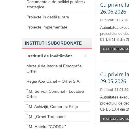
Documentele de politici publice /
Cu privire l
strategice
26.06.2026
Proiecte în desfășurare
Publicat:
31.07.20
Proiecte implementate
Autoritatea execu
proiectului de dec
01-1/6.11.3 din 2
INSTITUȚII SUBORDONATE
CITEŞTE MAI MU
Instituții de învățământ
+
Muzeul de Istorie şi Etnografie
Orhei
Cu privire l
29.05.2026
Regia Apă Canal – Orhei S.A.
Publicat:
31.07.20
Î.M. Servicii Comunal - Locative
Orhei
Autoritatea execu
proiectului de dec
Î.M. Achiziții, Comerț și Piețe
01-1/5.13.4 din 2
Î.M. „Orhei Transport”
CITEŞTE MAI MU
Î.M. Hotelul ”CODRU”