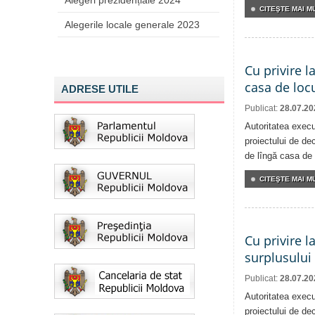
Alegeri prezidențiale 2024
CITEŞTE MAI MU
Alegerile locale generale 2023
Cu privire l
casa de locu
ADRESE UTILE
Publicat:
28.07.20
Autoritatea execu
proiectului de dec
de lîngă casa de 
CITEŞTE MAI MU
Cu privire l
surplusului
Publicat:
28.07.20
Autoritatea execu
proiectului de dec