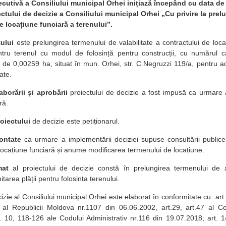
ecutivă a Consiliului municipal Orhei inițiază începând cu data de
ctului de decizie a Consiliului municipal Orhei „Cu privire la prelun
e locațiune funciară a terenului”.
ului
este prelungirea termenului de valabilitate a contractului de loca
tru terenul cu modul de folosință pentru construcții, cu numărul 
ă de 0,00259 ha, situat în mun. Orhei, str. C.Negruzzi 119/a, pentru a
ate.
aborării și aprobării
proiectului de decizie a fost impusă ca urmare a
ră.
oiectului
de decizie este petiționarul.
ontate
ca urmare a implementării deciziei supuse consultării publice
 locațiune funciară și anume modificarea termenului de locațiune.
mat
al proiectului de decizie constă în prelungirea termenului de act
itarea plății pentru folosința terenului.
izie al Consiliului municipal Orhei este elaborat în conformitate cu: art. 9
l al Republicii Moldova nr.1107 din 06.06.2002, art.29, art.47 al C
 10, 118-126 ale Codului Administrativ nr.116 din 19.07.2018; art. 14, 