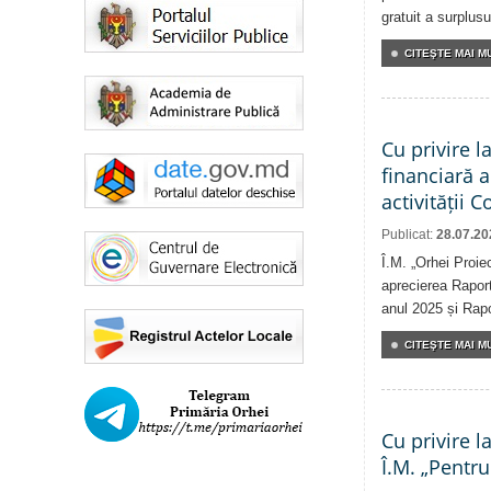
gratuit a surplusu
CITEŞTE MAI MU
Cu privire l
financiară 
activității 
Publicat:
28.07.20
Î.M. „Orhei Proie
aprecierea Raport
anul 2025 și Rapor
CITEŞTE MAI MU
Cu privire l
Î.M. „Pentru