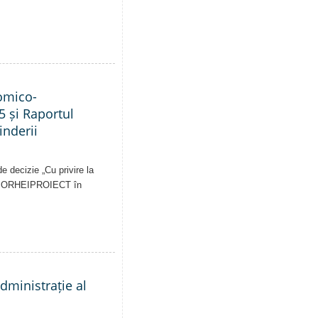
nomico-
5 și Raportul
inderii
e decizie „Cu privire la
pale ORHEIPROIECT în
administrație al