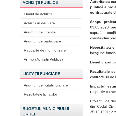
Autoritatea ex
ACHIZIȚII PUBLICE
publică a proie
contractuale d
Planul de Achiziții
Scopul proiect
Achiziții în derulare
03.03.2023 pen
Anunțuri de intenție
suprafața total
construcției priv
Anunțuri de participare
Necesitatea el
Rapoarte de monitorizare
locațiune funcia
Arhiva (Achiziții Publice)
Beneficiarul pr
Rezultatele sc
LICITAȚII FUNCIARE
contractului de
Anunțuri de licitații funciare
Impactul esti
respectiv cu ach
Rezultatele licitațiilor
Proiectul de dec
din Codul Civi
BUGETUL MUNICIPIULUI
25.12.1991; art.
ORHEI