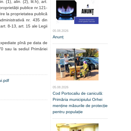
 (1), alin. (2), lit.h), art.
 proprietății publice nr.121-
vire la proprietatea publică
 administrativă nr. 435 din
art. 8-13, art. 15 ale Legii
05.08.2026
Anunț
 expediate pînă pe data de
70 sau la sediul Primăriei
ui.pdf
05.08.2026
Cod Portocaliu de caniculă:
Primăria municipiului Orhei
menține măsurile de protecție
pentru populație