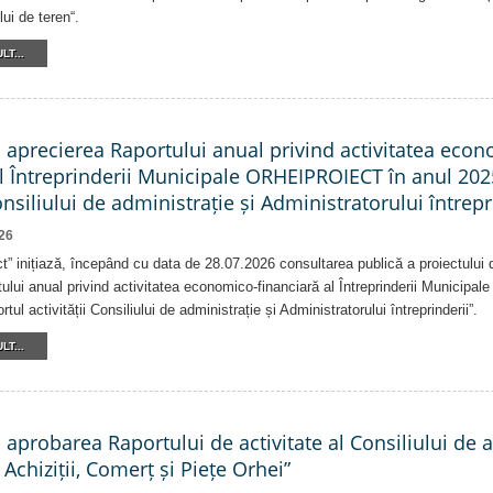
lui de teren“.
LT...
a aprecierea Raportului anual privind activitatea eco
al Întreprinderii Municipale ORHEIPROIECT în anul 202
Consiliului de administrație și Administratorului întrepr
26
ct” inițiază, începând cu data de 28.07.2026 consultarea publică a proiectului d
ului anual privind activitatea economico-financiară al Întreprinderii Munici
tul activității Consiliului de administrație și Administratorului întreprinderii”.
LT...
a aprobarea Raportului de activitate al Consiliului de 
 Achiziții, Comerț și Piețe Orhei”