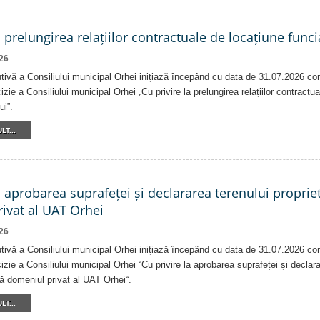
a prelungirea relațiilor contractuale de locațiune funci
26
tivă a Consiliului municipal Orhei inițiază începând cu data de 31.07.2026 co
izie a Consiliului municipal Orhei „Cu privire la prelungirea relațiilor contractu
ui”.
LT...
a aprobarea suprafeței și declararea terenului proprie
ivat al UAT Orhei
26
tivă a Consiliului municipal Orhei inițiază începând cu data de 31.07.2026 co
izie a Consiliului municipal Orhei “Cu privire la aprobarea suprafeței și declar
că domeniul privat al UAT Orhei“.
LT...