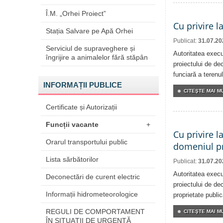
Î.M. „Orhei Proiect”
Cu privire l
Stația Salvare pe Apă Orhei
Publicat:
31.07.20
Serviciul de supraveghere și
Autoritatea execu
îngrijire a animalelor fără stăpân
proiectului de dec
funciară a terenul
INFORMAȚII PUBLICE
CITEŞTE MAI MU
Certificate și Autorizații
Funcții vacante
+
Cu privire l
Orarul transportului public
domeniul pr
Lista sărbătorilor
Publicat:
31.07.20
Autoritatea execu
Deconectări de curent electric
proiectului de dec
Informații hidrometeorologice
proprietate publi
REGULI DE COMPORTAMENT
CITEŞTE MAI MU
ÎN SITUAŢII DE URGENŢĂ