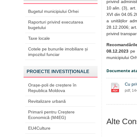
privind administr
10 alin. (3), art
Bugetul municipiului Orhei
XVI din 04.05.200
a unităților adm
Raporturi privind executarea
28.12.2006; art.
bugetului
privind transpar
Taxe locale
Recomandăril
Cotele pe bunurile imobiliare și
08.12.2023
pe 
impozitul funciar
municipiului Orh
Documente at
PROIECTE INVESTIȚIONALE
Cu pri
Orașe-poli de creștere în
Republica Moldova
pdf, 1
Revitalizare urbană
Primarii pentru Creștere
Economică (M4EG)
Alte Cons
EU4Culture