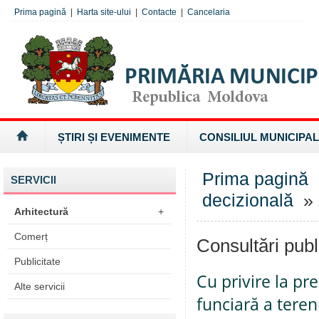
Prima pagină
|
Harta site-ului
|
Contacte
|
Cancelaria
ȘTIRI ȘI EVENIMENTE
CONSILIUL MUNICIPAL
Prima pagină
SERVICII
decizională
» 
Arhitectură
+
Comerț
Consultări publ
Publicitate
Cu privire la pr
Alte servicii
funciară a teren