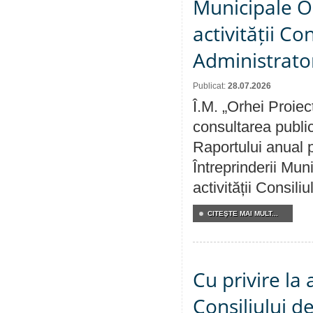
Municipale O
activității Co
Administrator
Publicat:
28.07.2026
Î.M. „Orhei Proiec
consultarea public
Raportului anual p
Întreprinderii M
activității Consili
CITEŞTE MAI MULT...
Cu privire la
Consiliului de