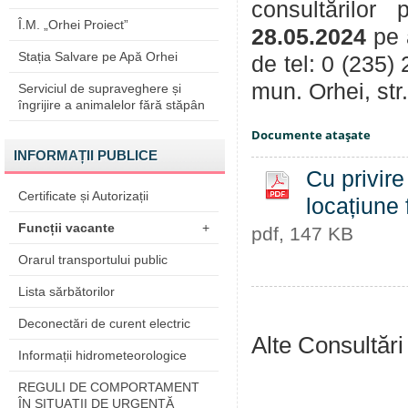
consultărilor
Î.M. „Orhei Proiect”
28.05.2024
pe 
Stația Salvare pe Apă Orhei
de tel: 0 (235)
mun. Orhei, str
Serviciul de supraveghere și
îngrijire a animalelor fără stăpân
Documente ataşate
INFORMAȚII PUBLICE
Cu privire
Certificate și Autorizații
locațiune 
Funcții vacante
+
pdf, 147 KB
Orarul transportului public
Lista sărbătorilor
Deconectări de curent electric
Alte Consultări
Informații hidrometeorologice
REGULI DE COMPORTAMENT
ÎN SITUAŢII DE URGENŢĂ