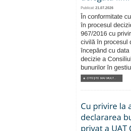
Publicat:
21.07.2026
În conformitate cu
în procesul decizi
967/2016 cu privi
civilă în procesul
începând cu data 
decizie a Consiliu
bunurilor în gest
CITEŞTE MAI MULT...
Cu privire la 
declararea b
privat a UAT 