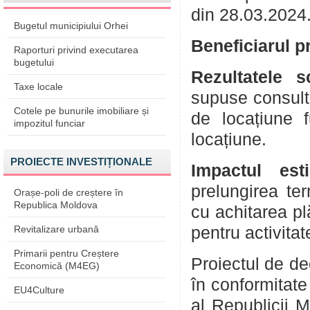
din 28.03.2024
Bugetul municipiului Orhei
Beneficiarul p
Raporturi privind executarea
bugetului
Rezultatele s
Taxe locale
supuse consultă
Cotele pe bunurile imobiliare și
de locațiune 
impozitul funciar
locațiune.
PROIECTE INVESTIȚIONALE
Impactul est
prelungirea ter
Orașe-poli de creștere în
Republica Moldova
cu achitarea plă
Revitalizare urbană
pentru activit
Primarii pentru Creștere
Proiectul de de
Economică (M4EG)
în conformitate 
EU4Culture
al Republicii M