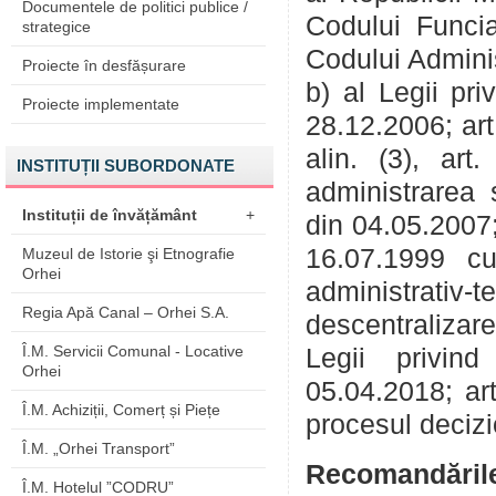
Documentele de politici publice /
Codului Funcia
strategice
Codului Administ
Proiecte în desfășurare
b) al Legii pri
Proiecte implementate
28.12.2006; art. 
alin. (3), art.
INSTITUȚII SUBORDONATE
administrarea ș
Instituții de învățământ
+
din 04.05.2007; a
16.07.1999 cu 
Muzeul de Istorie şi Etnografie
Orhei
administrativ-
Regia Apă Canal – Orhei S.A.
descentralizare
Î.M. Servicii Comunal - Locative
Legii privind
Orhei
05.04.2018; art
Î.M. Achiziții, Comerț și Piețe
procesul decizi
Î.M. „Orhei Transport”
Recomandăril
Î.M. Hotelul ”CODRU”