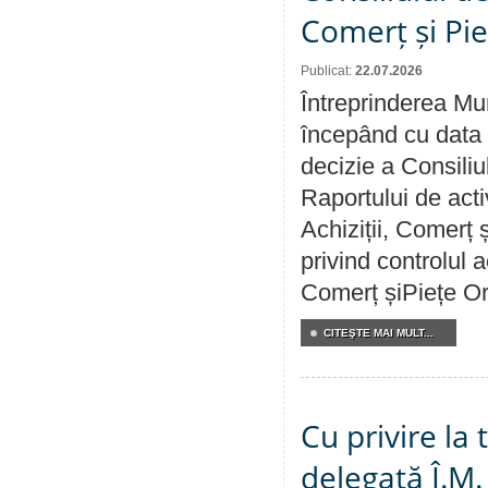
Comerț și Pie
Publicat:
22.07.2026
Întreprinderea Mun
începând cu data 
decizie a Consiliu
Raportului de activ
Achiziții, Comerț 
privind controlul a
Comerț șiPiețe Or
CITEŞTE MAI MULT...
Cu privire la
delegată Î.M.