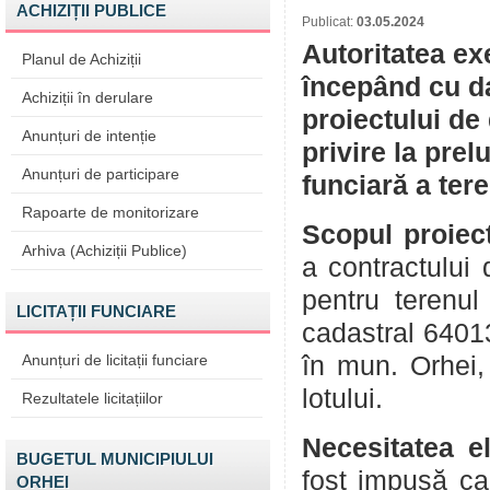
ACHIZIȚII PUBLICE
Publicat:
03.05.2024
Autoritatea ex
Planul de Achiziții
începând cu da
Achiziții în derulare
proiectului de
Anunțuri de intenție
privire la prel
Anunțuri de participare
funciară a tere
Rapoarte de monitorizare
Scopul proiect
Arhiva (Achiziții Publice)
a contractului 
pentru terenu
LICITAȚII FUNCIARE
cadastral 64013
Anunțuri de licitații funciare
în mun. Orhei, 
lotului.
Rezultatele licitațiilor
Necesitatea el
BUGETUL MUNICIPIULUI
fost impusă ca 
ORHEI