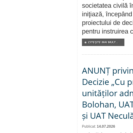
societatea civilă 
iniţiază, începân
proiectului de dec
pentru instruirea c
CITEŞTE MAI MULT...
ANUNȚ privin
Decizie „Cu p
unităților ad
Bolohan, UAT 
și UAT Necul
Publicat:
14.07.2026