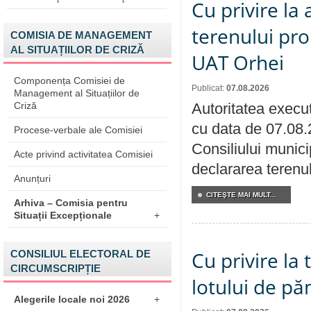
Cu privire la
terenului pro
COMISIA DE MANAGEMENT
AL SITUAȚIILOR DE CRIZĂ
UAT Orhei
Componența Comisiei de
Publicat:
07.08.2026
Management al Situațiilor de
Criză
Autoritatea execut
cu data de 07.08.
Procese-verbale ale Comisiei
Consiliului munici
Acte privind activitatea Comisiei
declararea terenul
Anunțuri
CITEŞTE MAI MULT...
Arhiva – Comisia pentru
Situații Excepționale
+
Cu privire la
CONSILIUL ELECTORAL DE
CIRCUMSCRIPȚIE
lotului de pă
Alegerile locale noi 2026
+