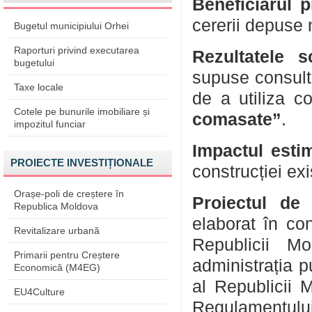
Beneficiarul p
cererii depuse 
Bugetul municipiului Orhei
Raporturi privind executarea
Rezultatele s
bugetului
supuse consultă
Taxe locale
de a utiliza c
Cotele pe bunurile imobiliare și
comasate”
.
impozitul funciar
Impactul esti
PROIECTE INVESTIȚIONALE
construcției ex
Orașe-poli de creștere în
Proiectul de 
Republica Moldova
elaborat în con
Revitalizare urbană
Republicii M
Primarii pentru Creștere
administrația p
Economică (M4EG)
al Republicii 
EU4Culture
Regulamentului 