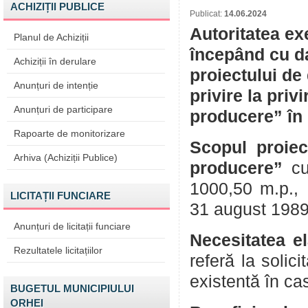
ACHIZIȚII PUBLICE
Publicat:
14.06.2024
Autoritatea ex
Planul de Achiziții
începând cu da
Achiziții în derulare
proiectului de
Anunțuri de intenție
privire la priv
Anunțuri de participare
producere” în 
Rapoarte de monitorizare
Scopul proiec
Arhiva (Achiziții Publice)
producere”
c
1000,50 m.p.,
LICITAȚII FUNCIARE
31 august 1989 
Anunțuri de licitații funciare
Necesitatea el
Rezultatele licitațiilor
referă la solic
existentă în cas
BUGETUL MUNICIPIULUI
ORHEI