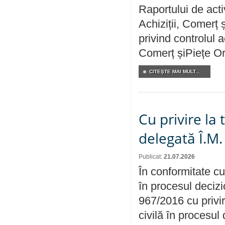
Raportului de activ
Achiziții, Comerț 
privind controlul a
Comerț șiPiețe Or
CITEŞTE MAI MULT...
Cu privire la
delegată Î.M.
Publicat:
21.07.2026
În conformitate cu
în procesul decizi
967/2016 cu privi
civilă în procesul