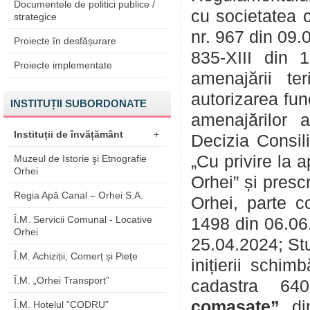
Documentele de politici publice /
cu societatea 
strategice
nr. 967 din 09.
Proiecte în desfășurare
835-XIII din 1
Proiecte implementate
amenajării ter
autorizarea func
INSTITUȚII SUBORDONATE
amenajărilor 
Instituții de învățământ
+
Decizia Consil
„Cu privire la 
Muzeul de Istorie şi Etnografie
Orhei
Orhei” și presc
Regia Apă Canal – Orhei S.A.
Orhei, parte 
Î.M. Servicii Comunal - Locative
1498 din 06.06.
Orhei
25.04.2024; St
Î.M. Achiziții, Comerț și Piețe
inițierii schimb
Î.M. „Orhei Transport”
cadastra 64
comasate”
din
Î.M. Hotelul ”CODRU”