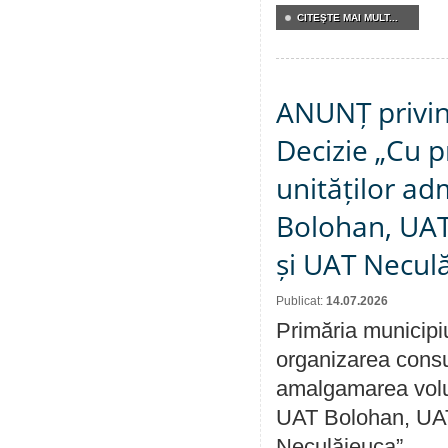
CITEŞTE MAI MULT...
ANUNȚ privin
Decizie „Cu p
unităților ad
Bolohan, UAT 
și UAT Necul
Publicat:
14.07.2026
Primăria municipi
organizarea consul
amalgamarea volunt
UAT Bolohan, UAT
Neculăieuca”.