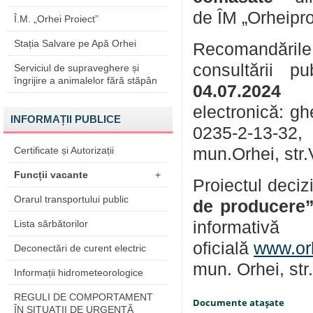
de ÎM „Orheipro
Î.M. „Orhei Proiect”
Stația Salvare pe Apă Orhei
Recomandările
consultării 
Serviciul de supraveghere și
îngrijire a animalelor fără stăpân
04.07.2024
electronică: g
INFORMAȚII PUBLICE
0235-2-13-32,
Certificate și Autorizații
mun.Orhei, str
Funcții vacante
+
Proiectul deciz
Orarul transportului public
de producere
Lista sărbătorilor
informativ
oficială
www.or
Deconectări de curent electric
mun. Orhei, str
Informații hidrometeorologice
REGULI DE COMPORTAMENT
Documente ataşate
ÎN SITUAŢII DE URGENŢĂ