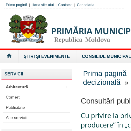
Prima pagină
|
Harta site-ului
|
Contacte
|
Cancelaria
ȘTIRI ȘI EVENIMENTE
CONSILIUL MUNICIPAL
Prima pagină
SERVICII
decizională
» 
Arhitectură
+
Comerț
Consultări publ
Publicitate
Cu privire la pr
Alte servicii
producere” în „c