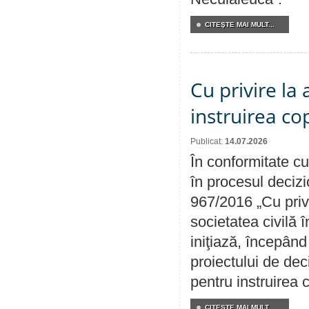
CITEŞTE MAI MULT...
Cu privire la
instruirea cop
Publicat:
14.07.2026
În conformitate cu
în procesul decizi
967/2016 „Cu priv
societatea civilă 
iniţiază, începân
proiectului de dec
pentru instruirea c
CITEŞTE MAI MULT...