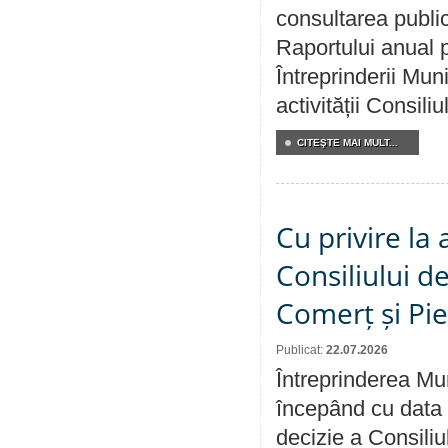
consultarea public
Raportului anual p
Întreprinderii M
activității Consili
CITEŞTE MAI MULT...
Cu privire la
Consiliului de
Comerț și Pie
Publicat:
22.07.2026
Întreprinderea Mun
începând cu data 
decizie a Consiliu