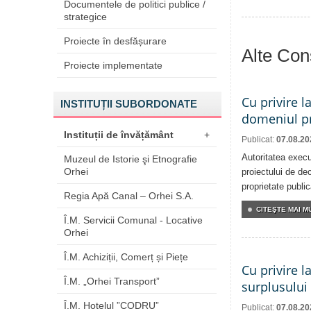
Documentele de politici publice /
strategice
Proiecte în desfășurare
Alte Cons
Proiecte implementate
Cu privire l
INSTITUȚII SUBORDONATE
domeniul pr
Instituții de învățământ
+
Publicat:
07.08.20
Autoritatea execu
Muzeul de Istorie şi Etnografie
Orhei
proiectului de dec
proprietate publi
Regia Apă Canal – Orhei S.A.
CITEŞTE MAI MU
Î.M. Servicii Comunal - Locative
Orhei
Î.M. Achiziții, Comerț și Piețe
Cu privire l
Î.M. „Orhei Transport”
surplusului
Î.M. Hotelul ”CODRU”
Publicat:
07.08.20