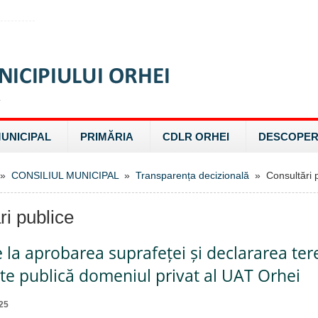
MUNICIPAL
PRIMĂRIA
CDLR ORHEI
DESCOPER
»
CONSILIUL MUNICIPAL
»
Transparența decizională
» Consultări p
ri publice
e la aprobarea suprafeței și declararea ter
te publică domeniul privat al UAT Orhei
25