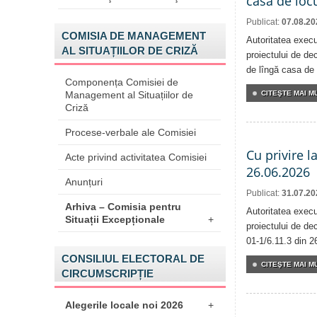
casa de locu
Publicat:
07.08.20
COMISIA DE MANAGEMENT
Autoritatea execu
AL SITUAȚIILOR DE CRIZĂ
proiectului de dec
de lîngă casa de 
Componența Comisiei de
CITEŞTE MAI MU
Management al Situațiilor de
Criză
Procese-verbale ale Comisiei
Cu privire l
Acte privind activitatea Comisiei
26.06.2026
Anunțuri
Publicat:
31.07.20
Arhiva – Comisia pentru
Autoritatea execu
Situații Excepționale
+
proiectului de dec
01-1/6.11.3 din 2
CONSILIUL ELECTORAL DE
CITEŞTE MAI MU
CIRCUMSCRIPȚIE
Alegerile locale noi 2026
+