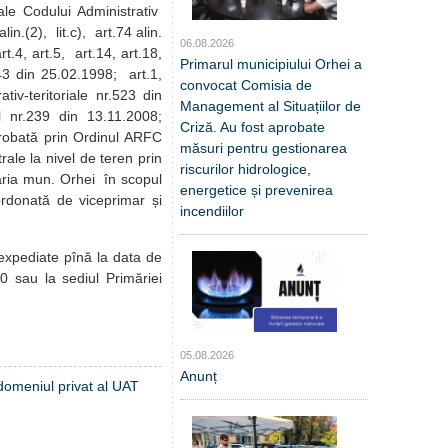
ale Codului Administrativ
n.(2), lit.c), art.74 alin.
06.08.2026
t.4, art.5, art.14, art.18,
Primarul municipiului Orhei a
1543 din 25.02.1998; art.1,
convocat Comisia de
ativ-teritoriale nr.523 din
Management al Situațiilor de
l nr.239 din 13.11.2008;
Criză. Au fost aprobate
 aprobată prin Ordinul ARFC
măsuri pentru gestionarea
rale la nivel de teren prin
riscurilor hidrologice,
ăria mun. Orhei în scopul
energetice și prevenirea
ordonată de viceprimar și
incendiilor
 expediate pînă la data de
0 sau la sediul Primăriei
05.08.2026
Anunț
 domeniul privat al UAT