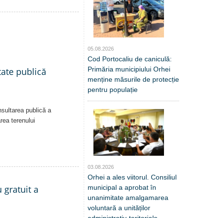
05.08.2026
Cod Portocaliu de caniculă:
Primăria municipiului Orhei
tate publică
menține măsurile de protecție
pentru populație
nsultarea publică a
area terenului
03.08.2026
Orhei a ales viitorul. Consiliul
 gratuit a
municipal a aprobat în
unanimitate amalgamarea
voluntară a unităților