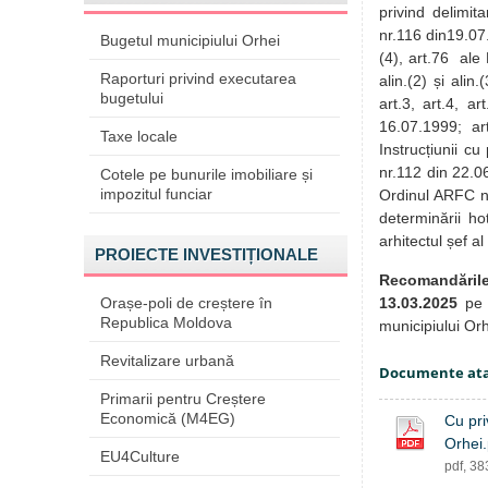
privind delimit
nr.116 din19.07.
Bugetul municipiului Orhei
(4), art.76 ale 
Raporturi privind executarea
alin.(2) și alin
bugetului
art.3, art.4, ar
16.07.1999; ar
Taxe locale
Instrucțiunii cu
nr.112 din 22.06
Cotele pe bunurile imobiliare și
impozitul funciar
Ordinul ARFC n
determinării ho
arhitectul șef al 
PROIECTE INVESTIȚIONALE
Recomandăril
13.03.2025
pe 
Orașe-poli de creștere în
Republica Moldova
municipiului Or
Revitalizare urbană
Documente at
Primarii pentru Creștere
Economică (M4EG)
Cu pri
Orhei.
EU4Culture
pdf, 3