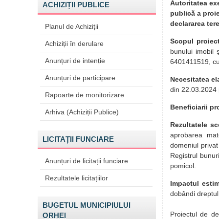
Autoritatea ex
ACHIZIȚII PUBLICE
publică a proie
declararea ter
Planul de Achiziții
Scopul proiect
Achiziții în derulare
bunului imobil 
Anunțuri de intenție
6401411519, cu 
Anunțuri de participare
Necesitatea el
din 22.03.2024 
Rapoarte de monitorizare
Beneficiarii pr
Arhiva (Achiziții Publice)
Rezultatele s
aprobarea mate
LICITAȚII FUNCIARE
domeniul privat 
Registrul bunur
Anunțuri de licitații funciare
pomicol.
Rezultatele licitațiilor
Impactul esti
dobândi dreptul
BUGETUL MUNICIPIULUI
Proiectul de de
ORHEI