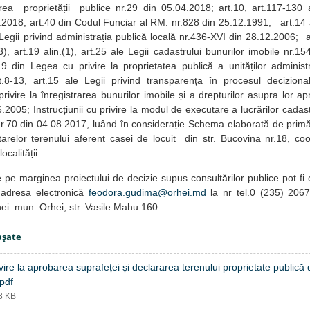
area proprietății publice nr.29 din 05.04.2018; art.10, art.117-130 
2018; art.40 din Codul Funciar al RM. nr.828 din 25.12.1991; art.14 ali
Legii privind administrația publică locală nr.436-XVI din 28.12.2006; ar
.(3), art.19 alin.(1), art.25 ale Legii cadastrului bunurilor imobile nr.
t.9 din Legea cu privire la proprietatea publică a unităților administr
t.8-13, art.15 ale Legii privind transparența în procesul deciziona
 privire la înregistrarea bunurilor imobile și a drepturilor asupra lor
.2005; Instrucțiunii cu privire la modul de executare a lucrărilor cadast
r.70 din 04.08.2017, luând în considerație Schema elaborată de prim
tarelor terenului aferent casei de locuit din str. Bucovina nr.18, co
localității.
e
pe marginea proiectului de decizie supus consultărilor publice pot fi
adresa electronică
feodora.gudima@orhei.md
la nr tel.0 (235) 2067
hei: mun. Orhei, str. Vasile Mahu 160.
aşate
vire la aprobarea suprafeței și declararea terenului proprietate publică
pdf
83 KB