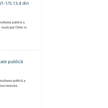
01-1/5.13.4 din
sultarea publică a
i municipal Orhei nr.
tate publică
nsultarea publică a
area terenului