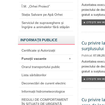
Autoritatea execu
Î.M. „Orhei Proiect”
proiectului de dec
Stația Salvare pe Apă Orhei
gratuit a surplusu
Serviciul de supraveghere și
CITEŞTE MAI MU
îngrijire a animalelor fără stăpân
INFORMAȚII PUBLICE
Cu privire l
surplusului
Certificate și Autorizații
Publicat:
07.08.20
Funcții vacante
+
Autoritatea execu
proiectului de dec
Orarul transportului public
gratuit a surplusu
Lista sărbătorilor
CITEŞTE MAI MU
Deconectări de curent electric
Informații hidrometeorologice
Cu privire l
REGULI DE COMPORTAMENT
ÎN SITUAŢII DE URGENŢĂ