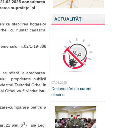
e 21.02.2025 consultarea
barea suprafeței și
ACTUALITĂŢI
en cu stabilirea hotarelor
Orhei, cu număr cadastral
 demersului nr.02/1-19-888
ce se referă la aprobarea
nului proprietate publică
07.08.2026
dastral Teritorial Orhei în
Deconectări de curent
l Orhei va fi vîndut lotul
electric
înzare-cumpărare pentru a
1
rt.21 alin.(9
) ale Legii