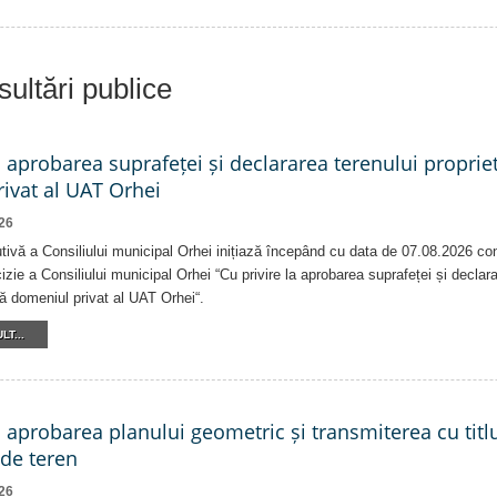
ultări publice
a aprobarea suprafeței și declararea terenului proprie
ivat al UAT Orhei
26
tivă a Consiliului municipal Orhei inițiază începând cu data de 07.08.2026 co
izie a Consiliului municipal Orhei “Cu privire la aprobarea suprafeței și declar
că domeniul privat al UAT Orhei“.
LT...
a aprobarea planului geometric și transmiterea cu titlu
 de teren
26