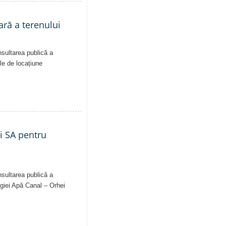
ară a terenului
nsultarea publică a
ale de locațiune
ei SA pentru
nsultarea publică a
Regiei Apă Canal – Orhei