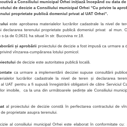
ecutivă a Consiliului municipal Orhei inițiază începând cu data d
ctului de decizie a Consiliului municipal Orhei “Cu privire la apro
enului proprietate publică domeniul privat al UAT Orhei“.
ului
este aprobarea materialelor lucrărilor cadastrale la nivel de ter
și declararea terenului proprietate publică domeniul privat al mun. 
s-ța de 0,0631 ha situat în str. Bucovina nr.18.
aborării și aprobării
proiectului de decizie a fost impusă ca urmare a
privind vînzarea-cumpărarea lotului pomicol.
oiectului
de decizie este autoritatea publică locală.
contate
ca urmare a implementării deciziei supuse consultării publi
rialelor lucrărilor cadastrale la nivel de teren și declararea tere
al UAT pentru a fi supusă înregistrării obligatorii de către Serviciul Ca
ilor imobile, ca la una din următoarele ședințe ale Consiliului municipa
mat
al proiectului de decizie constă în perfectarea contractului de v
 de proprietate asupra terenului.
cizie al consiliului municipal Orhei este elaborat în conformitate cu: a