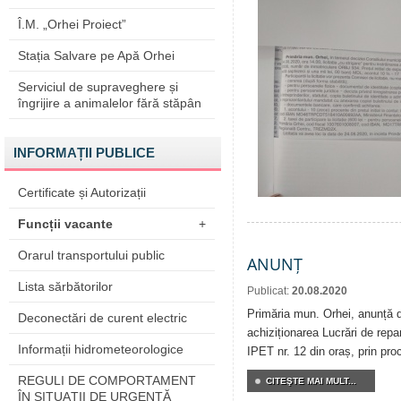
Î.M. „Orhei Proiect”
Stația Salvare pe Apă Orhei
Serviciul de supraveghere și
îngrijire a animalelor fără stăpân
INFORMAȚII PUBLICE
Certificate și Autorizații
Funcții vacante
+
Orarul transportului public
ANUNȚ
Lista sărbătorilor
Publicat:
20.08.2020
Primăria mun. Orhei, anunță de
Deconectări de curent electric
achiziționarea Lucrări de repar
Informații hidrometeorologice
IPET nr. 12 din oraș, prin pro
REGULI DE COMPORTAMENT
CITEŞTE MAI MULT...
ÎN SITUAŢII DE URGENŢĂ