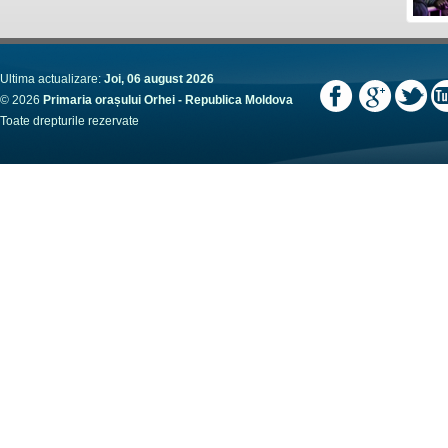
Ultima actualizare:
Joi, 06 august 2026
© 2026
Primaria orașului Orhei - Republica Moldova
Toate drepturile rezervate