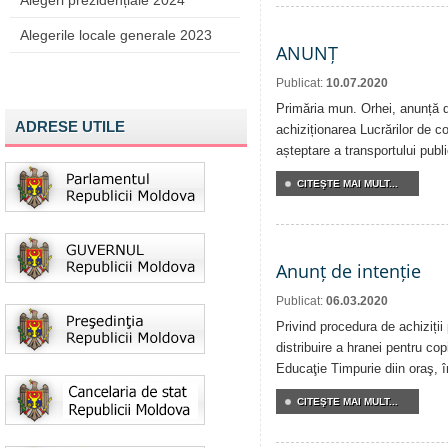
Alegeri prezidențiale 2024
Alegerile locale generale 2023
ANUNȚ
Publicat:
10.07.2020
Primăria mun. Orhei, anunță de
ADRESE UTILE
achiziționarea Lucrărilor de co
așteptare a transportului publi
CITEŞTE MAI MULT...
Anunț de intenție
Publicat:
06.03.2020
Privind procedura de achiziții
distribuire a hranei pentru copi
Educaţie Timpurie diin oraş, 
CITEŞTE MAI MULT...