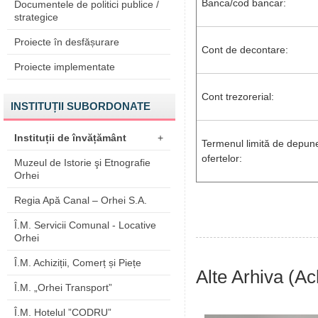
Banca/cod bancar:
Documentele de politici publice /
strategice
Proiecte în desfășurare
Cont de decontare:
Proiecte implementate
Cont trezorerial:
INSTITUȚII SUBORDONATE
Instituții de învățământ
+
Termenul limită de depune
ofertelor:
Muzeul de Istorie şi Etnografie
Orhei
Regia Apă Canal – Orhei S.A.
Î.M. Servicii Comunal - Locative
Orhei
Î.M. Achiziții, Comerț și Piețe
Alte Arhiva (Ach
Î.M. „Orhei Transport”
Î.M. Hotelul ”CODRU”