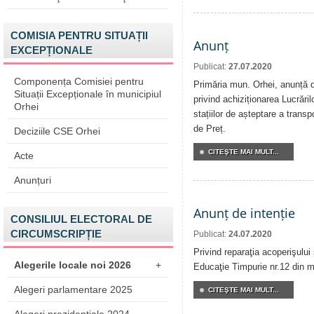
COMISIA PENTRU SITUAȚII
Anunț
EXCEPȚIONALE
Publicat:
27.07.2020
Componența Comisiei pentru
Primăria mun. Orhei, anunță de
Situații Excepționale în municipiul
privind achiziționarea Lucrăril
Orhei
stațiilor de așteptare a transp
de Preț.
Deciziile CSE Orhei
CITEŞTE MAI MULT...
Acte
Anunțuri
Anunț de intenție
CONSILIUL ELECTORAL DE
CIRCUMSCRIPȚIE
Publicat:
24.07.2020
Privind reparaţia acoperişului 
Alegerile locale noi 2026
+
Educaţie Timpurie nr.12 din m
Alegeri parlamentare 2025
CITEŞTE MAI MULT...