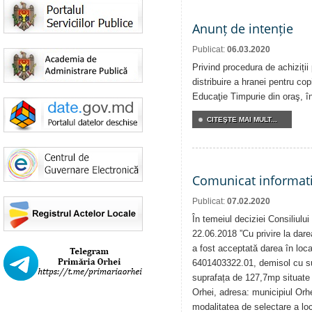
Anunț de intenție
Publicat:
06.03.2020
Privind procedura de achiziții
distribuire a hranei pentru copi
Educaţie Timpurie din oraş, î
CITEŞTE MAI MULT...
Comunicat informat
Publicat:
07.02.2020
În temeiul deciziei Consiliului
22.06.2018 ”Cu privire la darea
a fost acceptată darea în locaț
6401403322.01, demisol cu su
suprafața de 127,7mp situate î
Orhei, adresa: municipiul Orh
modalitatea de selectare a loca