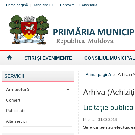
Prima pagină
|
Harta site-ului
|
Contacte
|
Cancelaria
ȘTIRI ȘI EVENIMENTE
CONSILIUL MUNICIPAL
Prima pagină
» Arhiva (Ac
SERVICII
Arhitectură
+
Arhiva (Achiziți
Comerț
Licitaţie public
Publicitate
Publicat:
31.03.2014
Alte servicii
Servicii pentru efectuarea