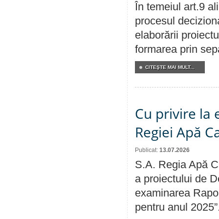
În temeiul art.9 a
procesul deciziona
elaborării proiect
formarea prin sepa
CITEŞTE MAI MULT...
Cu privire la
Regiei Apă C
Publicat:
13.07.2026
S.A. Regia Apă Ca
a proiectului de D
examinarea Raport
pentru anul 2025”