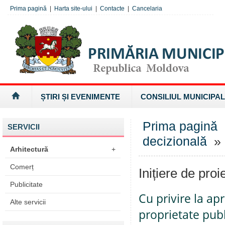
Prima pagină
|
Harta site-ului
|
Contacte
|
Cancelaria
ȘTIRI ȘI EVENIMENTE
CONSILIUL MUNICIPAL
Prima pagină
SERVICII
decizională
» I
Arhitectură
+
Comerț
Inițiere de proi
Publicitate
Cu privire la ap
Alte servicii
proprietate pub