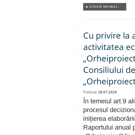
CITEŞTE MAI MULT...
Cu privire la
activitatea e
„Orheiproiect”
Consiliului d
„Orheiproiect
Publicat:
28.07.2026
În temeiul art.9 a
procesul decizion
inițierea elaborări
Raportului anual p