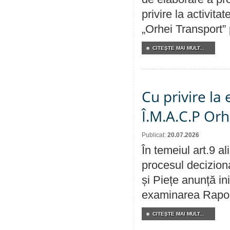
privire la activit
„Orhei Transport”
CITEŞTE MAI MULT...
Cu privire la
Î.M.A.C.P Or
Publicat:
20.07.2026
În temeiul art.9 a
procesul deciziona
și Piețe anunță ini
examinarea Raportu
CITEŞTE MAI MULT...