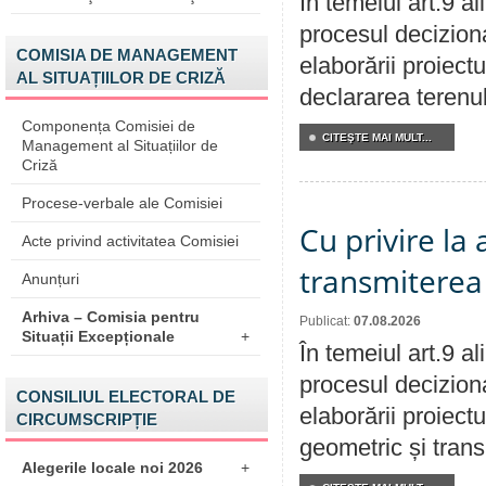
În temeiul art.9 a
procesul deciziona
COMISIA DE MANAGEMENT
elaborării proiect
AL SITUAȚIILOR DE CRIZĂ
declararea terenul
Componența Comisiei de
CITEŞTE MAI MULT...
Management al Situațiilor de
Criză
Procese-verbale ale Comisiei
Cu privire la
Acte privind activitatea Comisiei
transmiterea 
Anunțuri
Arhiva – Comisia pentru
Publicat:
07.08.2026
Situații Excepționale
+
În temeiul art.9 a
procesul deciziona
CONSILIUL ELECTORAL DE
elaborării proiect
CIRCUMSCRIPȚIE
geometric și transm
Alegerile locale noi 2026
+