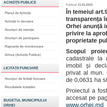
ACHIZIȚII PUBLICE
Publicat:
21.02.2025
În temeiul art.
Planul de Achiziții
transparența î
Achiziții în derulare
Orhei anunță i
Anunțuri de intenție
privire la apr
Anunțuri de participare
proprietate pu
Rapoarte de monitorizare
Scopul proiec
Arhiva (Achiziții Publice)
cadastrale la 
imobil și decl
LICITAȚII FUNCIARE
privat al mun.
Anunțuri de licitații funciare
de 0,0631 ha si
Rezultatele licitațiilor
Proiectul a fos
accesat pe pag
BUGETUL MUNICIPIULUI
www.orhei.md
ORHEI