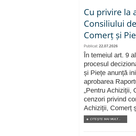
Cu privire la
Consiliului de
Comerț și Pie
Publicat:
22.07.2026
În temeiul art. 9 
procesul deciziona
și Piețe anunță ini
aprobarea Raportul
„Pentru Achiziții,
cenzori privind co
Achiziții, Comerț 
CITEŞTE MAI MULT...