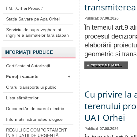
transmiterea 
Î.M. „Orhei Proiect”
Publicat:
07.08.2026
Stația Salvare pe Apă Orhei
În temeiul art.9 a
Serviciul de supraveghere și
procesul deciziona
îngrijire a animalelor fără stăpân
elaborării proiect
INFORMAȚII PUBLICE
geometric și transm
Certificate și Autorizații
CITEŞTE MAI MULT...
Funcții vacante
+
Orarul transportului public
Cu privire la
Lista sărbătorilor
terenului pro
Deconectări de curent electric
UAT Orhei
Informații hidrometeorologice
Publicat:
07.08.2026
REGULI DE COMPORTAMENT
ÎN SITUAŢII DE URGENŢĂ