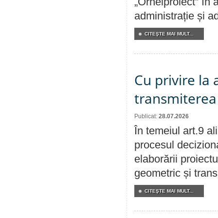
„Orheiproiect” în a
administrație și ad
CITEŞTE MAI MULT...
Cu privire la
transmiterea 
Publicat:
28.07.2026
În temeiul art.9 a
procesul deciziona
elaborării proiect
geometric și transm
CITEŞTE MAI MULT...