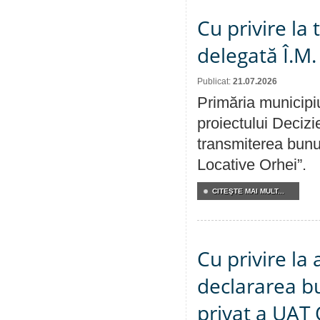
Cu privire la
delegată Î.M.
Publicat:
21.07.2026
Primăria municipiu
proiectului Decizi
transmiterea bunur
Locative Orhei”.
CITEŞTE MAI MULT...
Cu privire la 
declararea b
privat a UAT 