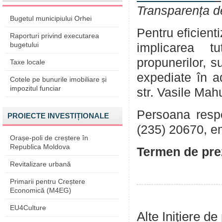
Transparența d
Bugetul municipiului Orhei
Pentru eficient
Raporturi privind executarea
bugetului
implicarea tu
propunerilor, su
Taxe locale
expediate în a
Cotele pe bunurile imobiliare și
impozitul funciar
str. Vasile Mah
Persoana respon
PROIECTE INVESTIȚIONALE
(235) 20670, e
Orașe-poli de creștere în
Republica Moldova
Termen de prez
Revitalizare urbană
Primarii pentru Creștere
Economică (M4EG)
EU4Culture
Alte Inițiere de