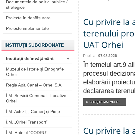
Documentele de politici publice /
strategice
Proiecte în desfășurare
Cu privire la
Proiecte implementate
terenului pro
UAT Orhei
INSTITUȚII SUBORDONATE
Publicat:
07.08.2026
Instituții de învățământ
+
În temeiul art.9 a
Muzeul de Istorie şi Etnografie
procesul deciziona
Orhei
elaborării proiect
Regia Apă Canal – Orhei S.A.
declararea terenul
Î.M. Servicii Comunal - Locative
Orhei
CITEŞTE MAI MULT...
Î.M. Achiziții, Comerț și Piețe
Î.M. „Orhei Transport”
Cu privire la
Î.M. Hotelul ”CODRU”