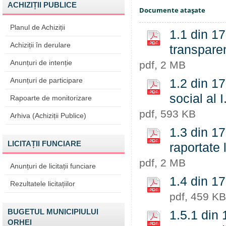
ACHIZIȚII PUBLICE
Documente ataşate
Planul de Achiziții
1.1 din 17
Achiziții în derulare
transpare
Anunțuri de intenție
pdf, 2 MB
Anunțuri de participare
1.2 din 17
social al 
Rapoarte de monitorizare
pdf, 593 KB
Arhiva (Achiziții Publice)
1.3 din 17
LICITAȚII FUNCIARE
raportate 
pdf, 2 MB
Anunțuri de licitații funciare
1.4 din 17
Rezultatele licitațiilor
pdf, 459 KB
BUGETUL MUNICIPIULUI
1.5.1 din 
ORHEI