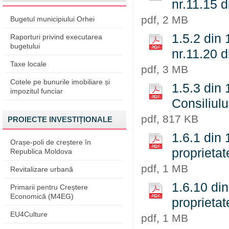
nr.11.15 
pdf, 2 MB
Bugetul municipiului Orhei
1.5.2 din 
Raporturi privind executarea
bugetului
nr.11.20 
Taxe locale
pdf, 3 MB
Cotele pe bunurile imobiliare și
1.5.3 din 
impozitul funciar
Consiliulu
pdf, 817 KB
PROIECTE INVESTIȚIONALE
1.6.1 din 
Orașe-poli de creștere în
proprietat
Republica Moldova
pdf, 1 MB
Revitalizare urbană
1.6.10 din
Primarii pentru Creștere
Economică (M4EG)
proprietat
EU4Culture
pdf, 1 MB