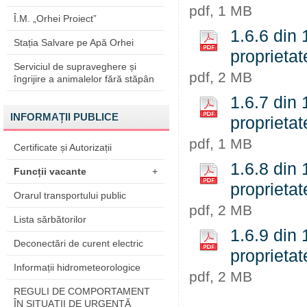
pdf, 1 MB
Î.M. „Orhei Proiect”
1.6.6 din 
Stația Salvare pe Apă Orhei
proprietat
Serviciul de supraveghere și
pdf, 2 MB
îngrijire a animalelor fără stăpân
1.6.7 din 
INFORMAȚII PUBLICE
proprietat
pdf, 1 MB
Certificate și Autorizații
1.6.8 din 
Funcții vacante
+
proprietat
Orarul transportului public
pdf, 2 MB
Lista sărbătorilor
1.6.9 din 
Deconectări de curent electric
proprietat
Informații hidrometeorologice
pdf, 2 MB
REGULI DE COMPORTAMENT
ÎN SITUAŢII DE URGENŢĂ