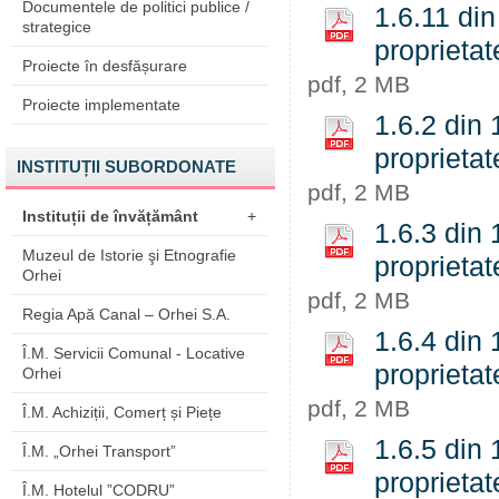
Documentele de politici publice /
1.6.11 din
strategice
proprietat
Proiecte în desfășurare
pdf, 2 MB
Proiecte implementate
1.6.2 din 
proprietat
INSTITUȚII SUBORDONATE
pdf, 2 MB
Instituții de învățământ
+
1.6.3 din 
Muzeul de Istorie şi Etnografie
proprietat
Orhei
pdf, 2 MB
Regia Apă Canal – Orhei S.A.
1.6.4 din 
Î.M. Servicii Comunal - Locative
proprietat
Orhei
pdf, 2 MB
Î.M. Achiziții, Comerț și Piețe
1.6.5 din 
Î.M. „Orhei Transport”
proprietat
Î.M. Hotelul ”CODRU”