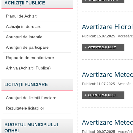
ACHIZIȚII PUBLICE
Planul de Achiziții
Avertizare Hidro
Achiziții în derulare
Publicat:
15.07.2025
Accesări
Anunțuri de intenție
Anunțuri de participare
CITEŞTE MAI MULT...
Rapoarte de monitorizare
Arhiva (Achiziții Publice)
Avertizare Meteo
LICITAȚII FUNCIARE
Publicat:
11.07.2025
Accesări
CITEŞTE MAI MULT...
Anunțuri de licitații funciare
Rezultatele licitațiilor
Avertizare Meteo
BUGETUL MUNICIPIULUI
ORHEI
Publicat:
09.07.2025
Accesări