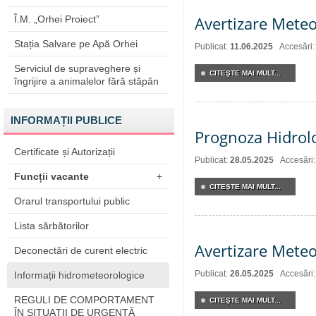
Avertizare Meteo
Î.M. „Orhei Proiect”
Stația Salvare pe Apă Orhei
Publicat:
11.06.2025
Accesări
Serviciul de supraveghere și
CITEŞTE MAI MULT...
îngrijire a animalelor fără stăpân
INFORMAȚII PUBLICE
Prognoza Hidrol
Certificate și Autorizații
Publicat:
28.05.2025
Accesări
Funcții vacante
+
CITEŞTE MAI MULT...
Orarul transportului public
Lista sărbătorilor
Avertizare Meteo
Deconectări de curent electric
Publicat:
26.05.2025
Accesări
Informații hidrometeorologice
REGULI DE COMPORTAMENT
CITEŞTE MAI MULT...
ÎN SITUAŢII DE URGENŢĂ