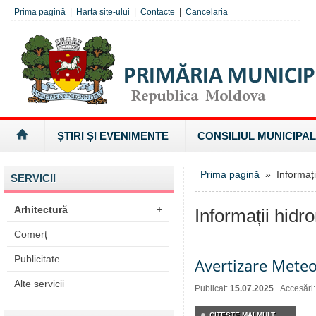
Prima pagină
|
Harta site-ului
|
Contacte
|
Cancelaria
ȘTIRI ȘI EVENIMENTE
CONSILIUL MUNICIPAL
Prima pagină
» Informați
SERVICII
Arhitectură
+
Informații hidr
Comerț
Publicitate
Avertizare Meteo
Alte servicii
Publicat:
15.07.2025
Accesări
CITEŞTE MAI MULT...