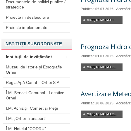
Documentele de politici publice /
strategice
Publicat:
05.07.2025
Accesări
Proiecte în desfășurare
CITEŞTE MAI MULT...
Proiecte implementate
INSTITUȚII SUBORDONATE
Prognoza Hidrol
Publicat:
01.07.2025
Accesări
Instituții de învățământ
+
Muzeul de Istorie şi Etnografie
CITEŞTE MAI MULT...
Orhei
Regia Apă Canal – Orhei S.A.
Avertizare Meteo
Î.M. Servicii Comunal - Locative
Orhei
Publicat:
20.06.2025
Accesări
Î.M. Achiziții, Comerț și Piețe
CITEŞTE MAI MULT...
Î.M. „Orhei Transport”
Î.M. Hotelul ”CODRU”