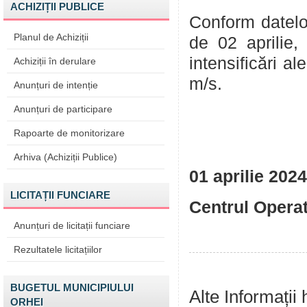
ACHIZIȚII PUBLICE
Conform datelor
Planul de Achiziții
de 02 aprilie,
intensificări a
Achiziții în derulare
m/s.
Anunțuri de intenție
Anunțuri de participare
Rapoarte de monitorizare
Arhiva (Achiziții Publice)
01 april
LICITAȚII FUNCIARE
Centrul Opera
Anunțuri de licitații funciare
Rezultatele licitațiilor
BUGETUL MUNICIPIULUI
Alte Informații
ORHEI