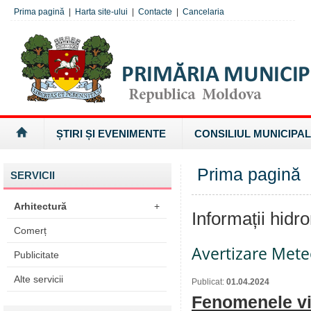
Prima pagină
|
Harta site-ului
|
Contacte
|
Cancelaria
ȘTIRI ȘI EVENIMENTE
CONSILIUL MUNICIPAL
Prima pagină
»
SERVICII
Arhitectură
+
Informații hidr
Comerț
Avertizare Mete
Publicitate
Alte servicii
Publicat:
01.04.2024
Fenomenele viz