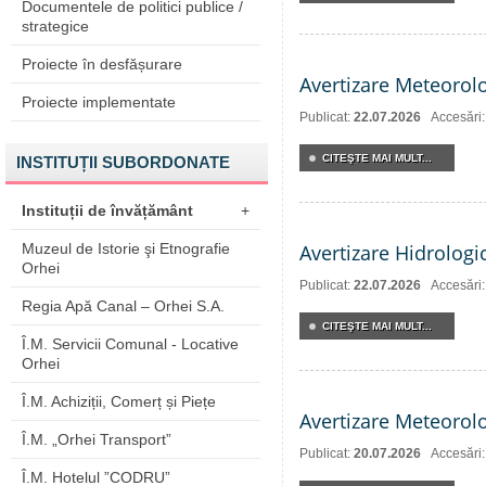
Documentele de politici publice /
strategice
Proiecte în desfășurare
Avertizare Meteorol
Proiecte implementate
Publicat:
22.07.2026
Accesări
CITEŞTE MAI MULT...
INSTITUȚII SUBORDONATE
Instituții de învățământ
+
Muzeul de Istorie şi Etnografie
Avertizare Hidrologi
Orhei
Publicat:
22.07.2026
Accesări
Regia Apă Canal – Orhei S.A.
CITEŞTE MAI MULT...
Î.M. Servicii Comunal - Locative
Orhei
Î.M. Achiziții, Comerț și Piețe
Avertizare Meteorol
Î.M. „Orhei Transport”
Publicat:
20.07.2026
Accesări
Î.M. Hotelul ”CODRU”