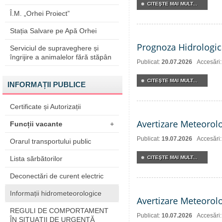
CITEŞTE MAI MULT...
Î.M. „Orhei Proiect”
Stația Salvare pe Apă Orhei
Prognoza Hidrologic
Serviciul de supraveghere și
îngrijire a animalelor fără stăpân
Publicat:
20.07.2026
Accesări
CITEŞTE MAI MULT...
INFORMAȚII PUBLICE
Certificate și Autorizații
Avertizare Meteorol
Funcții vacante
+
Publicat:
19.07.2026
Accesări
Orarul transportului public
Lista sărbătorilor
CITEŞTE MAI MULT...
Deconectări de curent electric
Informații hidrometeorologice
Avertizare Meteorol
REGULI DE COMPORTAMENT
Publicat:
10.07.2026
Accesări
ÎN SITUAŢII DE URGENŢĂ