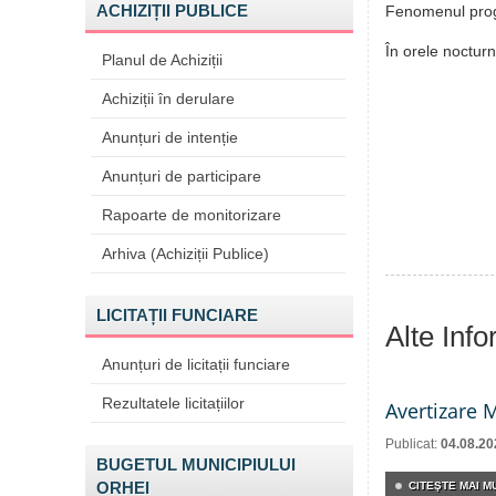
ACHIZIȚII PUBLICE
Fenomenul prog
În orele nocturn
Planul de Achiziții
Achiziții în derulare
Anunțuri de intenție
Anunțuri de participare
Rapoarte de monitorizare
Arhiva (Achiziții Publice)
LICITAȚII FUNCIARE
Alte Inf
Anunțuri de licitații funciare
Rezultatele licitațiilor
Avertizare 
Publicat:
04.08.20
BUGETUL MUNICIPIULUI
ORHEI
CITEŞTE MAI MU