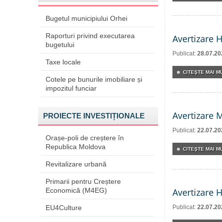
Bugetul municipiului Orhei
Raporturi privind executarea
Avertizare 
bugetului
Publicat:
28.07.20
Taxe locale
CITEŞTE MAI MU
Cotele pe bunurile imobiliare și
impozitul funciar
Avertizare 
PROIECTE INVESTIȚIONALE
Publicat:
22.07.20
Orașe-poli de creștere în
Republica Moldova
CITEŞTE MAI MU
Revitalizare urbană
Primarii pentru Creștere
Economică (M4EG)
Avertizare 
EU4Culture
Publicat:
22.07.20