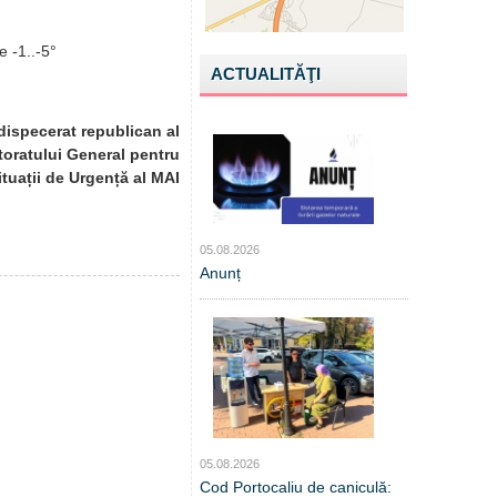
e -1..-5°
ACTUALITĂŢI
dispecerat republican al
toratului General pentru
ituații de Urgență al MAI
05.08.2026
Anunț
05.08.2026
Cod Portocaliu de caniculă: