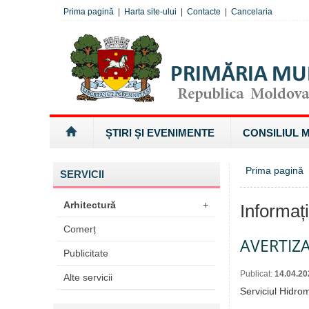
Prima pagină
|
Harta site-ului
|
Contacte
|
Cancelaria
ȘTIRI ȘI EVENIMENTE
CONSILIUL 
Prima pagină
»
SERVICII
Arhitectură
+
Informaț
Comerț
AVERTIZ
Publicitate
Publicat:
14.04.20
Alte servicii
Serviciul Hidro