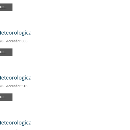
LT...
Meteorologică
26
Accesări: 303
LT...
Meteorologică
26
Accesări: 516
LT...
Meteorologică