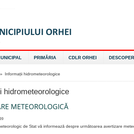
MUNICIPAL
PRIMĂRIA
CDLR ORHEI
DESCOPER
 Informații hidrometeorologice
ii hidrometeorologice
ARE METEOROLOGICĂ
20
meteorologic de Stat vă informează despre următoarea avertizare mete