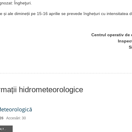
nozat: Îngheţuri.
e și ale dimineții pe 15-16 аprilie se prevede înghețuri cu intensitatea d
Centrul operativ de 
Inspec
S
ormații hidrometeorologice
Meteorologică
26
Accesări: 30
LT...