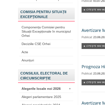
Publicat:
03.07.20
CITEŞTE MAI MU
COMISIA PENTRU SITUAȚII
EXCEPȚIONALE
Componența Comisiei pentru
Avertizare 
Situații Excepționale în municipiul
Orhei
Publicat:
23.06.20
Deciziile CSE Orhei
CITEŞTE MAI MU
Acte
Anunțuri
Prognoza Hi
CONSILIUL ELECTORAL DE
Publicat:
23.06.20
CIRCUMSCRIPȚIE
CITEŞTE MAI MU
Alegerile locale noi 2026
+
Alegeri parlamentare 2025
Avertizare 