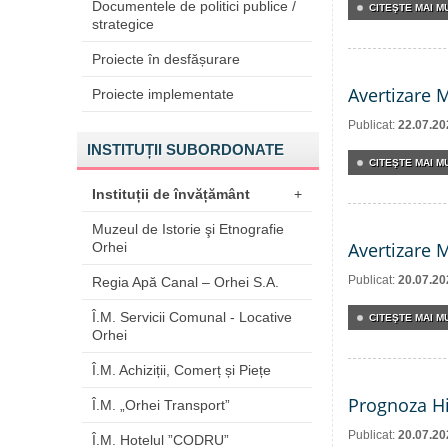
Documentele de politici publice /
CITEŞTE MAI MU
strategice
Proiecte în desfășurare
Avertizare 
Proiecte implementate
Publicat:
22.07.20
INSTITUȚII SUBORDONATE
CITEŞTE MAI MU
Instituții de învățământ
+
Muzeul de Istorie şi Etnografie
Avertizare 
Orhei
Publicat:
20.07.20
Regia Apă Canal – Orhei S.A.
Î.M. Servicii Comunal - Locative
CITEŞTE MAI MU
Orhei
Î.M. Achiziții, Comerț și Piețe
Prognoza Hi
Î.M. „Orhei Transport”
Publicat:
20.07.20
Î.M. Hotelul ”CODRU”