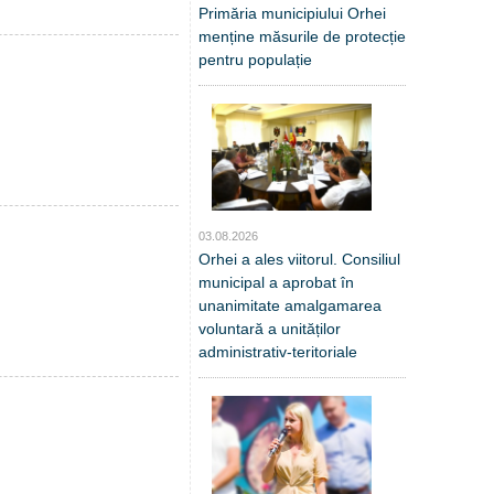
Primăria municipiului Orhei
menține măsurile de protecție
pentru populație
03.08.2026
Orhei a ales viitorul. Consiliul
municipal a aprobat în
unanimitate amalgamarea
voluntară a unităților
administrativ-teritoriale