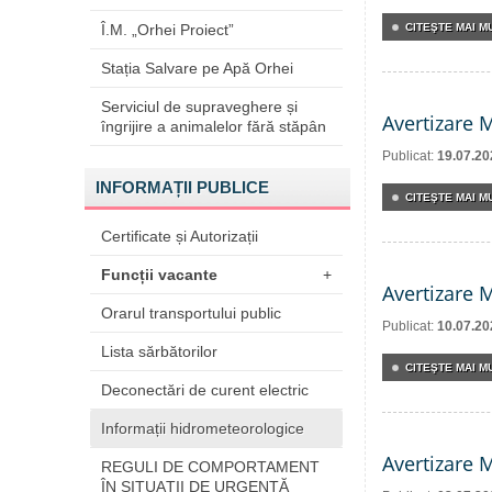
Î.M. „Orhei Proiect”
CITEŞTE MAI MU
Stația Salvare pe Apă Orhei
Serviciul de supraveghere și
Avertizare 
îngrijire a animalelor fără stăpân
Publicat:
19.07.20
INFORMAȚII PUBLICE
CITEŞTE MAI MU
Certificate și Autorizații
Funcții vacante
+
Avertizare 
Orarul transportului public
Publicat:
10.07.20
Lista sărbătorilor
CITEŞTE MAI MU
Deconectări de curent electric
Informații hidrometeorologice
Avertizare 
REGULI DE COMPORTAMENT
ÎN SITUAŢII DE URGENŢĂ