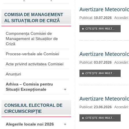
Avertizare Meteorol
COMISIA DE MANAGEMENT
Publicat:
10.07.2026
Accesări
AL SITUAȚIILOR DE CRIZĂ
CITEŞTE MAI MULT...
Componența Comisiei de
Management al Situațiilor de
Criză
Avertizare Meteorol
Procese-verbale ale Comisiei
Publicat:
03.07.2026
Accesări
Acte privind activitatea Comisiei
Anunțuri
CITEŞTE MAI MULT...
Arhiva – Comisia pentru
Situații Excepționale
+
Avertizare Meteorol
CONSILIUL ELECTORAL DE
Publicat:
23.06.2026
Accesări
CIRCUMSCRIPȚIE
CITEŞTE MAI MULT...
Alegerile locale noi 2026
+