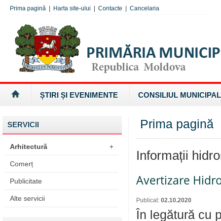
Prima pagină
|
Harta site-ului
|
Contacte
|
Cancelaria
ȘTIRI ȘI EVENIMENTE
CONSILIUL MUNICIPAL
Prima pagină
»
SERVICII
Arhitectură
+
Informații hidr
Comerț
Avertizare Hidr
Publicitate
Alte servicii
Publicat:
02.10.2020
În legătură cu pre