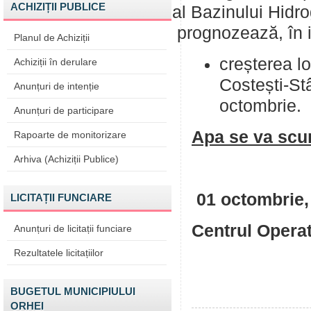
ACHIZIȚII PUBLICE
al Bazinului Hidro
prognozează, în i
Planul de Achiziții
creșterea lo
Achiziții în derulare
Costești-St
Anunțuri de intenție
octombrie.
Anunțuri de participare
Apa se va scur
Rapoarte de monitorizare
Arhiva (Achiziții Publice)
01 octombrie,
LICITAȚII FUNCIARE
Centrul Opera
Anunțuri de licitații funciare
Rezultatele licitațiilor
BUGETUL MUNICIPIULUI
ORHEI