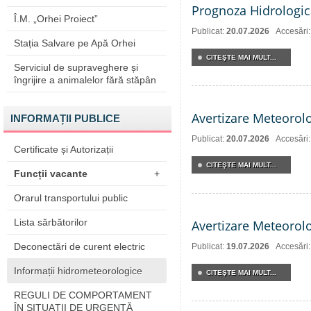
Prognoza Hidrologic
Î.M. „Orhei Proiect”
Publicat:
20.07.2026
Accesări
Stația Salvare pe Apă Orhei
CITEŞTE MAI MULT...
Serviciul de supraveghere și
îngrijire a animalelor fără stăpân
Avertizare Meteorol
INFORMAȚII PUBLICE
Publicat:
20.07.2026
Accesări
Certificate și Autorizații
CITEŞTE MAI MULT...
Funcții vacante
+
Orarul transportului public
Lista sărbătorilor
Avertizare Meteorol
Deconectări de curent electric
Publicat:
19.07.2026
Accesări
Informații hidrometeorologice
CITEŞTE MAI MULT...
REGULI DE COMPORTAMENT
ÎN SITUAŢII DE URGENŢĂ