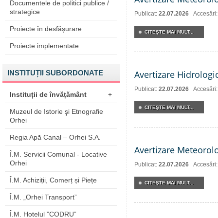
Documentele de politici publice /
strategice
Publicat:
22.07.2026
Accesări
Proiecte în desfășurare
CITEŞTE MAI MULT...
Proiecte implementate
INSTITUȚII SUBORDONATE
Avertizare Hidrologi
Publicat:
22.07.2026
Accesări
Instituții de învățământ
+
CITEŞTE MAI MULT...
Muzeul de Istorie şi Etnografie
Orhei
Regia Apă Canal – Orhei S.A.
Avertizare Meteorol
Î.M. Servicii Comunal - Locative
Orhei
Publicat:
22.07.2026
Accesări
Î.M. Achiziții, Comerț și Piețe
CITEŞTE MAI MULT...
Î.M. „Orhei Transport”
Î.M. Hotelul ”CODRU”