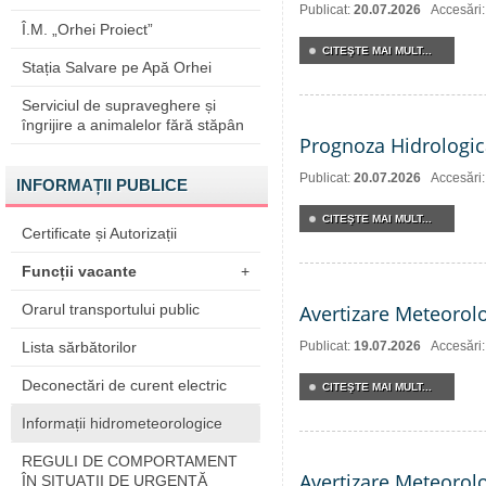
Publicat:
20.07.2026
Accesări
Î.M. „Orhei Proiect”
CITEŞTE MAI MULT...
Stația Salvare pe Apă Orhei
Serviciul de supraveghere și
îngrijire a animalelor fără stăpân
Prognoza Hidrologic
Publicat:
20.07.2026
Accesări
INFORMAȚII PUBLICE
CITEŞTE MAI MULT...
Certificate și Autorizații
Funcții vacante
+
Orarul transportului public
Avertizare Meteorol
Lista sărbătorilor
Publicat:
19.07.2026
Accesări
Deconectări de curent electric
CITEŞTE MAI MULT...
Informații hidrometeorologice
REGULI DE COMPORTAMENT
Avertizare Meteorol
ÎN SITUAŢII DE URGENŢĂ