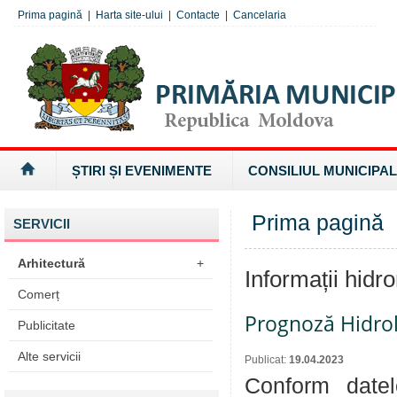
Prima pagină
|
Harta site-ului
|
Contacte
|
Cancelaria
ȘTIRI ȘI EVENIMENTE
CONSILIUL MUNICIPAL
Prima pagină
»
SERVICII
Arhitectură
+
Informații hidr
Comerț
Prognoză Hidro
Publicitate
Alte servicii
Publicat:
19.04.2023
Conform datel