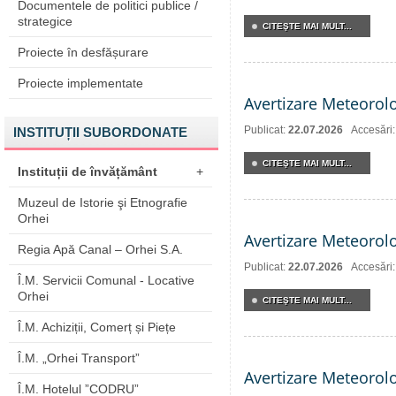
Documentele de politici publice /
strategice
CITEŞTE MAI MULT...
Proiecte în desfășurare
Proiecte implementate
Avertizare Meteorol
Publicat:
22.07.2026
Accesări
INSTITUȚII SUBORDONATE
CITEŞTE MAI MULT...
Instituții de învățământ
+
Muzeul de Istorie şi Etnografie
Orhei
Avertizare Meteorol
Regia Apă Canal – Orhei S.A.
Publicat:
22.07.2026
Accesări
Î.M. Servicii Comunal - Locative
Orhei
CITEŞTE MAI MULT...
Î.M. Achiziții, Comerț și Piețe
Î.M. „Orhei Transport”
Avertizare Meteorol
Î.M. Hotelul ”CODRU”