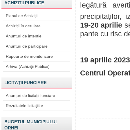
ACHIZIȚII PUBLICE
legătură aver
precipitaților,
Planul de Achiziții
19-20 aprilie
se
Achiziții în derulare
pante cu risc de
Anunțuri de intenție
Anunțuri de participare
Rapoarte de monitorizare
19 aprilie
Arhiva (Achiziții Publice)
Centrul Opera
LICITAȚII FUNCIARE
Anunțuri de licitații funciare
Rezultatele licitațiilor
BUGETUL MUNICIPIULUI
ORHEI