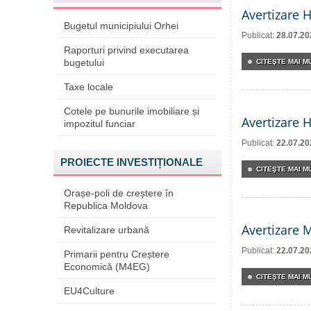
Avertizare 
Bugetul municipiului Orhei
Publicat:
28.07.20
Raporturi privind executarea
bugetului
CITEŞTE MAI MU
Taxe locale
Cotele pe bunurile imobiliare și
Avertizare 
impozitul funciar
Publicat:
22.07.20
PROIECTE INVESTIȚIONALE
CITEŞTE MAI MU
Orașe-poli de creștere în
Republica Moldova
Avertizare 
Revitalizare urbană
Publicat:
22.07.20
Primarii pentru Creștere
Economică (M4EG)
CITEŞTE MAI MU
EU4Culture