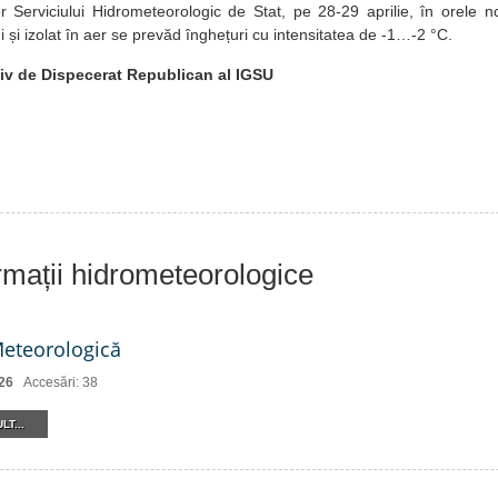
 Serviciului Hidrometeorologic de Stat, pe 28-29 aprilie, în orele no
i și izolat în aer se prevăd înghețuri cu intensitatea de -1…-2 °C.
iv de Dispecerat Republican al IGSU
ormații hidrometeorologice
Meteorologică
26
Accesări: 38
LT...