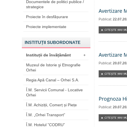
Documentele de politici publice /
strategice
Avertizare 
Proiecte în desfășurare
Publicat:
22.07.20
Proiecte implementate
CITEŞTE MAI MU
INSTITUȚII SUBORDONATE
Avertizare 
Instituții de învățământ
+
Publicat:
20.07.20
Muzeul de Istorie şi Etnografie
Orhei
CITEŞTE MAI MU
Regia Apă Canal – Orhei S.A.
Î.M. Servicii Comunal - Locative
Orhei
Prognoza Hi
Î.M. Achiziții, Comerț și Piețe
Publicat:
20.07.20
Î.M. „Orhei Transport”
CITEŞTE MAI MU
Î.M. Hotelul ”CODRU”