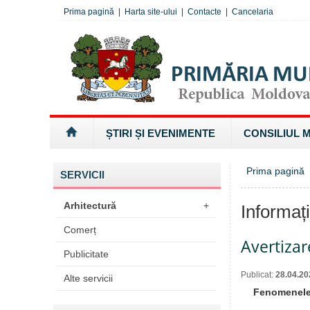
Prima pagină
|
Harta site-ului
|
Contacte
|
Cancelaria
ȘTIRI ȘI EVENIMENTE
CONSILIUL 
Prima pagină
»
SERVICII
Arhitectură
+
Informaț
Comerț
Avertiza
Publicitate
Publicat:
28.04.20
Alte servicii
Fenomenele 