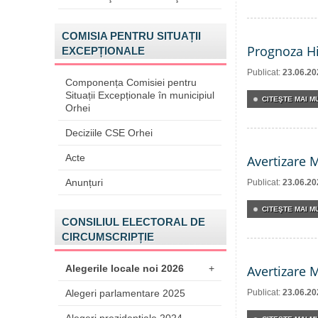
COMISIA PENTRU SITUAȚII
Prognoza Hi
EXCEPȚIONALE
Publicat:
23.06.20
Componența Comisiei pentru
Situații Excepționale în municipiul
CITEŞTE MAI MU
Orhei
Deciziile CSE Orhei
Acte
Avertizare 
Anunțuri
Publicat:
23.06.20
CITEŞTE MAI MU
CONSILIUL ELECTORAL DE
CIRCUMSCRIPȚIE
Alegerile locale noi 2026
+
Avertizare 
Alegeri parlamentare 2025
Publicat:
23.06.20