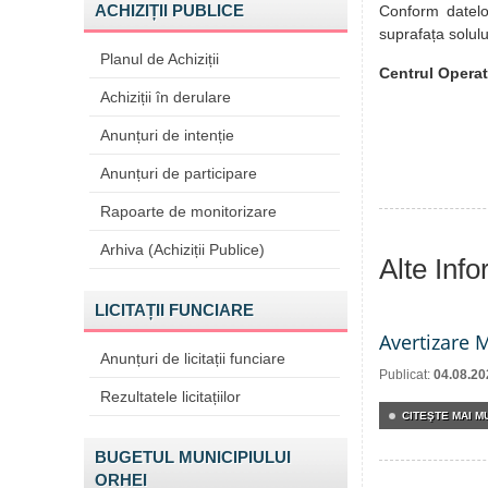
ACHIZIȚII PUBLICE
Conform datelor
suprafața solulu
Planul de Achiziții
Centrul Operat
Achiziții în derulare
Anunțuri de intenție
Anunțuri de participare
Rapoarte de monitorizare
Arhiva (Achiziții Publice)
Alte Inf
LICITAȚII FUNCIARE
Avertizare 
Anunțuri de licitații funciare
Publicat:
04.08.20
Rezultatele licitațiilor
CITEŞTE MAI MU
BUGETUL MUNICIPIULUI
ORHEI