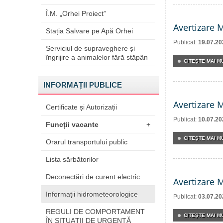
Î.M. „Orhei Proiect”
Avertizare 
Stația Salvare pe Apă Orhei
Publicat:
19.07.20
Serviciul de supraveghere și
îngrijire a animalelor fără stăpân
CITEŞTE MAI MU
INFORMAȚII PUBLICE
Avertizare 
Certificate și Autorizații
Publicat:
10.07.20
Funcții vacante
+
CITEŞTE MAI MU
Orarul transportului public
Lista sărbătorilor
Deconectări de curent electric
Avertizare 
Informații hidrometeorologice
Publicat:
03.07.20
REGULI DE COMPORTAMENT
CITEŞTE MAI MU
ÎN SITUAŢII DE URGENŢĂ