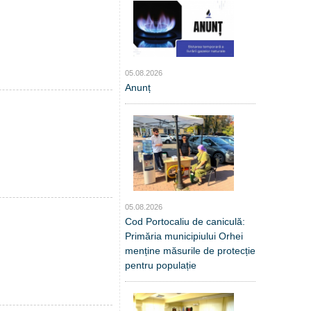
05.08.2026
Anunț
05.08.2026
Cod Portocaliu de caniculă:
Primăria municipiului Orhei
menține măsurile de protecție
pentru populație