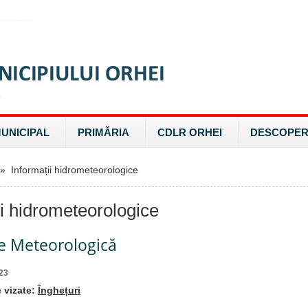
MUNICIPAL
PRIMĂRIA
CDLR ORHEI
DESCOPER
 Informații hidrometeorologice
ii hidrometeorologice
re Meteorologică
23
vizate:
Înghețuri