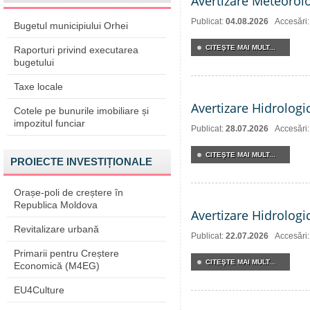
Avertizare Meteorol
Publicat:
04.08.2026
Accesări:
Bugetul municipiului Orhei
CITEŞTE MAI MULT...
Raporturi privind executarea
bugetului
Taxe locale
Avertizare Hidrologi
Cotele pe bunurile imobiliare și
impozitul funciar
Publicat:
28.07.2026
Accesări
CITEŞTE MAI MULT...
PROIECTE INVESTIȚIONALE
Orașe-poli de creștere în
Republica Moldova
Avertizare Hidrologi
Revitalizare urbană
Publicat:
22.07.2026
Accesări
Primarii pentru Creștere
CITEŞTE MAI MULT...
Economică (M4EG)
EU4Culture