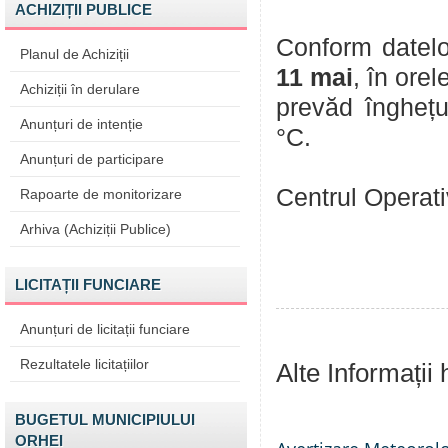
ACHIZIȚII PUBLICE
Conform datelo
Planul de Achiziții
11 mai
, în orel
Achiziții în derulare
prevăd înghețur
Anunțuri de intenție
°C.
Anunțuri de participare
Centrul Operat
Rapoarte de monitorizare
Arhiva (Achiziții Publice)
LICITAȚII FUNCIARE
Anunțuri de licitații funciare
Rezultatele licitațiilor
Alte Informații
BUGETUL MUNICIPIULUI
ORHEI