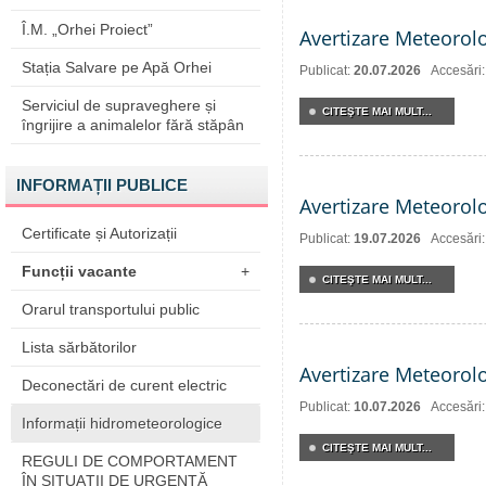
Î.M. „Orhei Proiect”
Avertizare Meteorol
Stația Salvare pe Apă Orhei
Publicat:
20.07.2026
Accesări
Serviciul de supraveghere și
CITEŞTE MAI MULT...
îngrijire a animalelor fără stăpân
INFORMAȚII PUBLICE
Avertizare Meteorol
Certificate și Autorizații
Publicat:
19.07.2026
Accesări
Funcții vacante
+
CITEŞTE MAI MULT...
Orarul transportului public
Lista sărbătorilor
Avertizare Meteorol
Deconectări de curent electric
Publicat:
10.07.2026
Accesări
Informații hidrometeorologice
CITEŞTE MAI MULT...
REGULI DE COMPORTAMENT
ÎN SITUAŢII DE URGENŢĂ