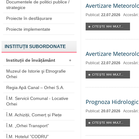
Documentele de politici publice /
Avertizare Meteorol
strategice
Publicat:
22.07.2026
Accesări
Proiecte în desfășurare
CITEŞTE MAI MULT...
Proiecte implementate
INSTITUȚII SUBORDONATE
Avertizare Meteorol
Instituții de învățământ
+
Publicat:
22.07.2026
Accesări
Muzeul de Istorie şi Etnografie
CITEŞTE MAI MULT...
Orhei
Regia Apă Canal – Orhei S.A.
Î.M. Servicii Comunal - Locative
Prognoza Hidrologic
Orhei
Publicat:
20.07.2026
Accesări
Î.M. Achiziții, Comerț și Piețe
CITEŞTE MAI MULT...
Î.M. „Orhei Transport”
Î.M. Hotelul ”CODRU”