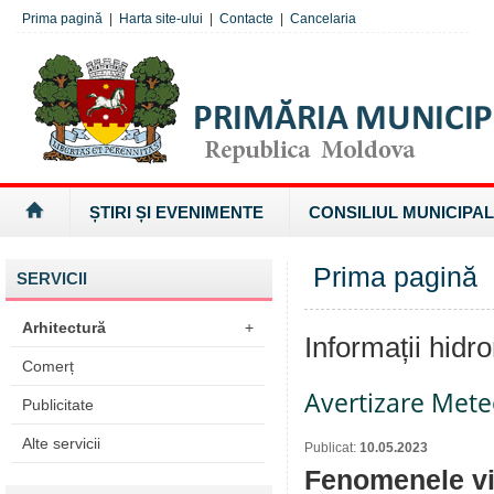
Prima pagină
|
Harta site-ului
|
Contacte
|
Cancelaria
ȘTIRI ȘI EVENIMENTE
CONSILIUL MUNICIPAL
Prima pagină
»
SERVICII
Arhitectură
+
Informații hidr
Comerț
Avertizare Mete
Publicitate
Alte servicii
Publicat:
10.05.2023
Fenomenele vi