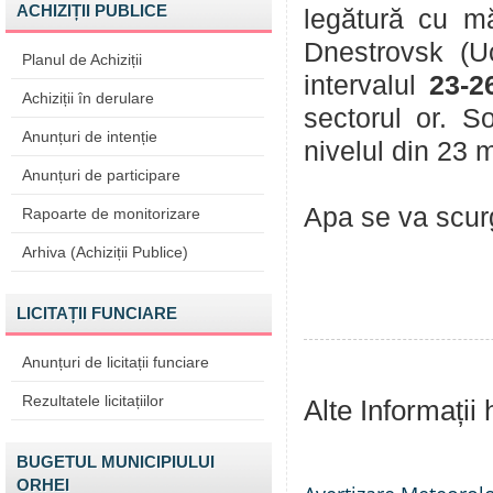
ACHIZIȚII PUBLICE
legătură cu mă
Dnestrovsk (Uc
Planul de Achiziții
intervalul
23-2
Achiziții în derulare
sectorul or. S
Anunțuri de intenție
nivelul din 23 m
Anunțuri de participare
Apa se va scurg
Rapoarte de monitorizare
Arhiva (Achiziții Publice)
LICITAȚII FUNCIARE
Anunțuri de licitații funciare
Rezultatele licitațiilor
Alte Informații
BUGETUL MUNICIPIULUI
ORHEI