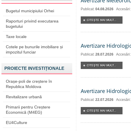
Avertizare Meteorol
Publicat:
04.08.2026
Accesări:
Bugetul municipiului Orhei
CITEŞTE MAI MULT...
Raporturi privind executarea
bugetului
Taxe locale
Avertizare Hidrologi
Cotele pe bunurile imobiliare și
impozitul funciar
Publicat:
28.07.2026
Accesări
CITEŞTE MAI MULT...
PROIECTE INVESTIȚIONALE
Orașe-poli de creștere în
Republica Moldova
Avertizare Hidrologi
Revitalizare urbană
Publicat:
22.07.2026
Accesări
Primarii pentru Creștere
CITEŞTE MAI MULT...
Economică (M4EG)
EU4Culture