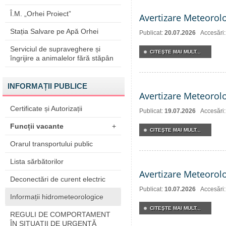
Î.M. „Orhei Proiect”
Avertizare Meteorol
Stația Salvare pe Apă Orhei
Publicat:
20.07.2026
Accesări
Serviciul de supraveghere și
CITEŞTE MAI MULT...
îngrijire a animalelor fără stăpân
INFORMAȚII PUBLICE
Avertizare Meteorol
Certificate și Autorizații
Publicat:
19.07.2026
Accesări
Funcții vacante
+
CITEŞTE MAI MULT...
Orarul transportului public
Lista sărbătorilor
Avertizare Meteorol
Deconectări de curent electric
Publicat:
10.07.2026
Accesări
Informații hidrometeorologice
CITEŞTE MAI MULT...
REGULI DE COMPORTAMENT
ÎN SITUAŢII DE URGENŢĂ