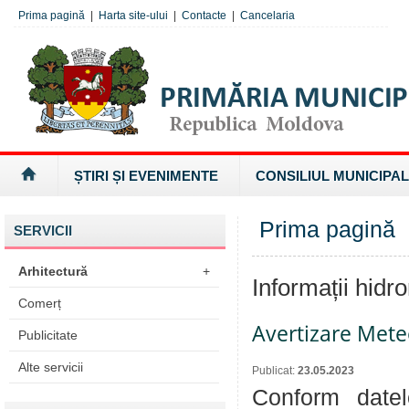
Prima pagină
|
Harta site-ului
|
Contacte
|
Cancelaria
ȘTIRI ȘI EVENIMENTE
CONSILIUL MUNICIPAL
Prima pagină
»
SERVICII
Arhitectură
+
Informații hidr
Comerț
Avertizare Mete
Publicitate
Alte servicii
Publicat:
23.05.2023
Conform datel