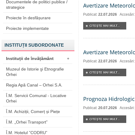
Documentele de politici publice /
Avertizare Meteorol
strategice
Publicat:
22.07.2026
Accesări
Proiecte în desfășurare
CITEŞTE MAI MULT...
Proiecte implementate
INSTITUȚII SUBORDONATE
Avertizare Meteorol
Instituții de învățământ
+
Publicat:
22.07.2026
Accesări
Muzeul de Istorie şi Etnografie
CITEŞTE MAI MULT...
Orhei
Regia Apă Canal – Orhei S.A.
Î.M. Servicii Comunal - Locative
Prognoza Hidrologic
Orhei
Publicat:
20.07.2026
Accesări
Î.M. Achiziții, Comerț și Piețe
CITEŞTE MAI MULT...
Î.M. „Orhei Transport”
Î.M. Hotelul ”CODRU”