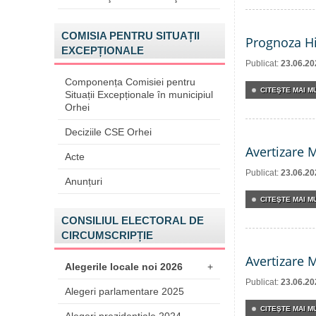
COMISIA PENTRU SITUAȚII
Prognoza Hi
EXCEPȚIONALE
Publicat:
23.06.20
Componența Comisiei pentru
CITEŞTE MAI MU
Situații Excepționale în municipiul
Orhei
Deciziile CSE Orhei
Avertizare 
Acte
Publicat:
23.06.20
Anunțuri
CITEŞTE MAI MU
CONSILIUL ELECTORAL DE
CIRCUMSCRIPȚIE
Avertizare 
Alegerile locale noi 2026
+
Publicat:
23.06.20
Alegeri parlamentare 2025
CITEŞTE MAI MU