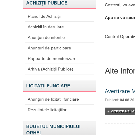
ACHIZIȚII PUBLICE
Costești, va ave
Planul de Achiziții
Apa se va scurg
Achiziții în derulare
Centrul Operati
Anunțuri de intenție
Anunțuri de participare
Rapoarte de monitorizare
Alte Inf
Arhiva (Achiziții Publice)
LICITAȚII FUNCIARE
Avertizare 
Anunțuri de licitații funciare
Publicat:
04.08.20
Rezultatele licitațiilor
CITEŞTE MAI MU
BUGETUL MUNICIPIULUI
ORHEI