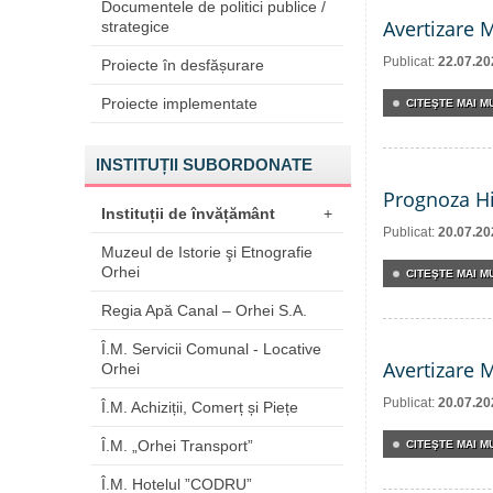
Documentele de politici publice /
Avertizare 
strategice
Publicat:
22.07.20
Proiecte în desfășurare
Proiecte implementate
CITEŞTE MAI MU
INSTITUȚII SUBORDONATE
Prognoza Hi
Instituții de învățământ
+
Publicat:
20.07.20
Muzeul de Istorie şi Etnografie
Orhei
CITEŞTE MAI MU
Regia Apă Canal – Orhei S.A.
Î.M. Servicii Comunal - Locative
Avertizare 
Orhei
Publicat:
20.07.20
Î.M. Achiziții, Comerț și Piețe
Î.M. „Orhei Transport”
CITEŞTE MAI MU
Î.M. Hotelul ”CODRU”