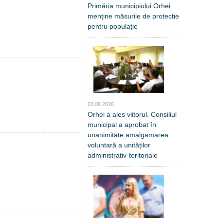
Primăria municipiului Orhei
menține măsurile de protecție
pentru populație
03.08.2026
Orhei a ales viitorul. Consiliul
municipal a aprobat în
unanimitate amalgamarea
voluntară a unităților
administrativ-teritoriale