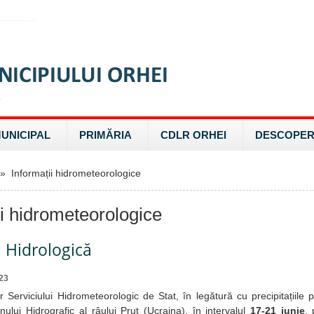
MUNICIPAL
PRIMĂRIA
CDLR ORHEI
DESCOPER
 Informații hidrometeorologice
ii hidrometeorologice
 Hidrologică
23
 Serviciului Hidrometeorologic de Stat, în legătură cu precipitațiile 
nului Hidrografic al râului Prut (Ucraina), în intervalul
17-21 iunie
, 