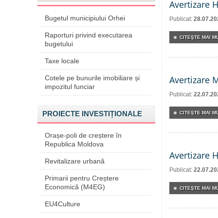
Avertizare 
Bugetul municipiului Orhei
Publicat:
28.07.20
Raporturi privind executarea
CITEŞTE MAI MU
bugetului
Taxe locale
Cotele pe bunurile imobiliare și
Avertizare 
impozitul funciar
Publicat:
22.07.20
PROIECTE INVESTIȚIONALE
CITEŞTE MAI MU
Orașe-poli de creștere în
Republica Moldova
Avertizare 
Revitalizare urbană
Publicat:
22.07.20
Primarii pentru Creștere
Economică (M4EG)
CITEŞTE MAI MU
EU4Culture