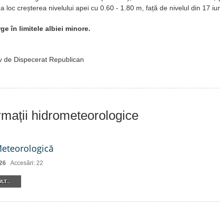
a loc creșterea nivelului apei cu 0.60 - 1.80 m, față de nivelul din 17 iu
e în limitele albiei minore.
v de Dispecerat Republican
ormații hidrometeorologice
Meteorologică
26
Accesări: 22
LT...