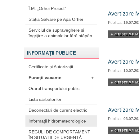
Î.M. „Orhei Proiect”
Avertizare 
Stația Salvare pe Apă Orhei
Publicat:
19.07.20
Serviciul de supraveghere și
CITEŞTE MAI MU
îngrijire a animalelor fără stăpân
INFORMAȚII PUBLICE
Avertizare 
Certificate și Autorizații
Publicat:
10.07.20
Funcții vacante
+
CITEŞTE MAI MU
Orarul transportului public
Lista sărbătorilor
Avertizare 
Deconectări de curent electric
Publicat:
03.07.20
Informații hidrometeorologice
CITEŞTE MAI MU
REGULI DE COMPORTAMENT
ÎN SITUAŢII DE URGENŢĂ