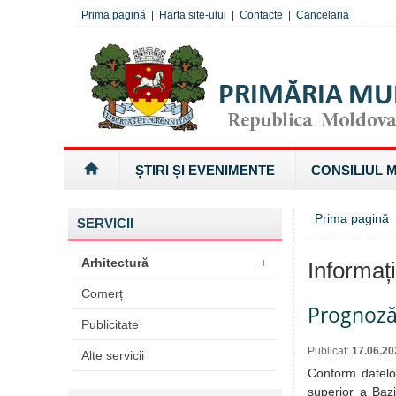
Prima pagină
|
Harta site-ului
|
Contacte
|
Cancelaria
ȘTIRI ȘI EVENIMENTE
CONSILIUL 
Prima pagină
»
SERVICII
Arhitectură
+
Informaț
Comerț
Prognoză
Publicitate
Publicat:
17.06.20
Alte servicii
Conform datelor
superior a Bazi