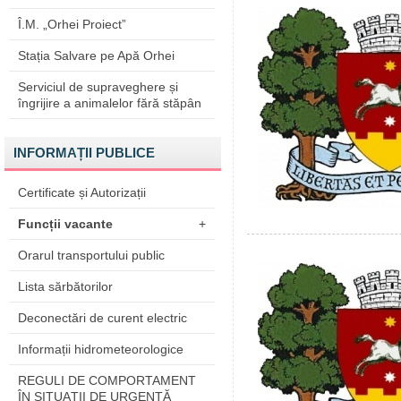
Î.M. „Orhei Proiect”
Stația Salvare pe Apă Orhei
Serviciul de supraveghere și
îngrijire a animalelor fără stăpân
INFORMAȚII PUBLICE
Certificate și Autorizații
Funcții vacante
+
Orarul transportului public
Lista sărbătorilor
Deconectări de curent electric
Informații hidrometeorologice
REGULI DE COMPORTAMENT
ÎN SITUAŢII DE URGENŢĂ