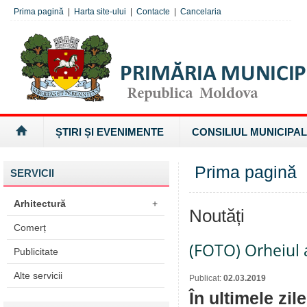
Prima pagină
|
Harta site-ului
|
Contacte
|
Cancelaria
ȘTIRI ȘI EVENIMENTE
CONSILIUL MUNICIPAL
Prima pagină
SERVICII
Arhitectură
+
Noutăți
Comerț
(FOTO) Orheiul a 
Publicitate
Alte servicii
Publicat:
02.03.2019
În ultimele zil