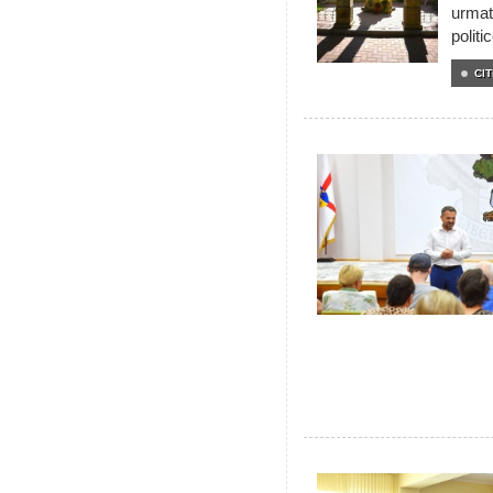
urmat
politi
CIT