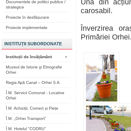
Una din acțiun
Documentele de politici publice /
strategice
carosabil.
Proiecte în desfășurare
Înverzirea ora
Proiecte implementate
Primăriei Orhei
INSTITUȚII SUBORDONATE
Instituții de învățământ
+
Muzeul de Istorie şi Etnografie
Orhei
Regia Apă Canal – Orhei S.A.
Î.M. Servicii Comunal - Locative
Orhei
Î.M. Achiziții, Comerț și Piețe
Î.M. „Orhei Transport”
Î.M. Hotelul ”CODRU”