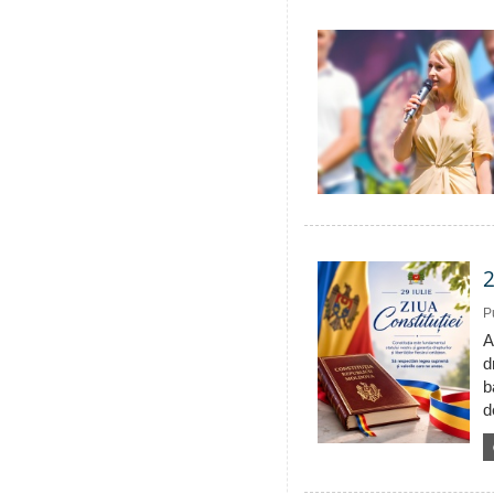
2
P
A
d
b
d