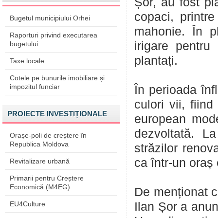
Șor, au fost pl
copaci, printre
Bugetul municipiului Orhei
mahonie. În p
Raporturi privind executarea
irigare pentru
bugetului
plantați.
Taxe locale
Cotele pe bunurile imobiliare și
impozitul funciar
În perioada înf
culori vii, fi
PROIECTE INVESTIȚIONALE
european modern
dezvoltată. La
Orașe-poli de creștere în
Republica Moldova
străzilor renov
ca într-un oraș
Revitalizare urbană
Primarii pentru Creștere
Economică (M4EG)
De menționat că
EU4Culture
Ilan Șor a anun