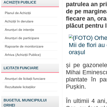
ACHIZIȚII PUBLICE
patrulea an pr
de pe marginea
Planul de Achiziții
fiecare an, ora
Achiziții în derulare
plăcut pentru l
Anunțuri de intenție
Anunțuri de participare
Rapoarte de monitorizare
Arhiva (Achiziții Publice)
și pe gazonele
LICITAȚII FUNCIARE
Mihai Eminescu.
plantate în pa
Anunțuri de licitații funciare
Pușkin.
Rezultatele licitațiilor
În ultimii 4 an
BUGETUL MUNICIPIULUI
ORHEI