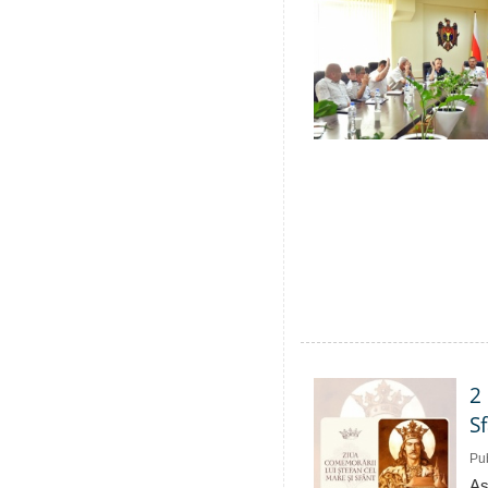
2
S
Pub
As