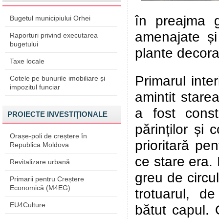
în preajma g
Bugetul municipiului Orhei
amenajate și s
Raporturi privind executarea
bugetului
plante decora
Taxe locale
Primarul inte
Cotele pe bunurile imobiliare și
impozitul funciar
amintit stare
a fost const
PROIECTE INVESTIȚIONALE
părinților și 
Orașe-poli de creștere în
prioritară pe
Republica Moldova
ce stare era.
Revitalizare urbană
greu de circul
Primarii pentru Creștere
Economică (M4EG)
trotuarul, de
EU4Culture
bătut capul. 