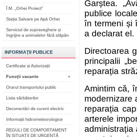
Garștea. „Avâ
Î.M. „Orhei Proiect”
publice local
Stația Salvare pe Apă Orhei
în termeni și 
Serviciul de supraveghere și
a declarat el.
îngrijire a animalelor fără stăpân
Directoarea gr
INFORMAȚII PUBLICE
principalii „b
Certificate și Autorizații
reparația stră
Funcții vacante
+
Amintim că, î
Orarul transportului public
modernizare a 
Lista sărbătorilor
reparația cap
Deconectări de curent electric
arterele impor
Informații hidrometeorologice
administrația 
REGULI DE COMPORTAMENT
ÎN SITUAŢII DE URGENŢĂ