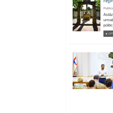
repr
Public
Astăzi
urmat
politi
CIT