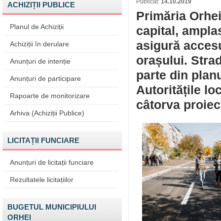
Publicat:
14.10.2019
ACHIZIȚII PUBLICE
Primăria Orhei
Planul de Achiziții
capital, ampla
asigură accesu
Achiziții în derulare
orașului. Strad
Anunțuri de intenție
parte din plan
Anunțuri de participare
Autoritățile lo
Rapoarte de monitorizare
câtorva proiec
Arhiva (Achiziții Publice)
LICITAȚII FUNCIARE
Anunțuri de licitații funciare
Rezultatele licitațiilor
BUGETUL MUNICIPIULUI
ORHEI