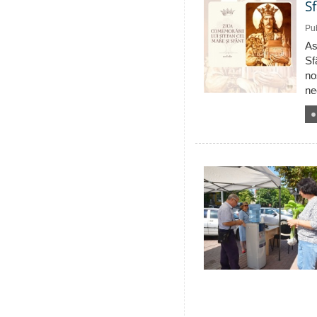
S
Pub
As
Sf
no
ne