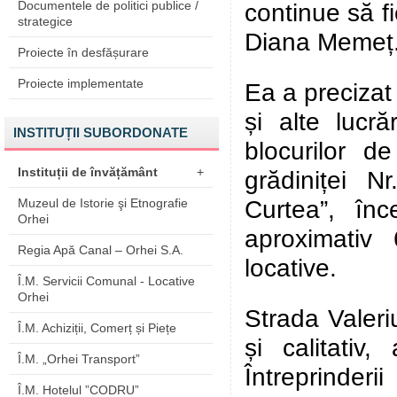
Documentele de politici publice /
continue să fi
strategice
Diana Memeț
Proiecte în desfășurare
Proiecte implementate
Ea a precizat 
și alte lucr
INSTITUȚII SUBORDONATE
blocurilor de
Instituții de învățământ
+
grădiniței N
Curtea”, înc
Muzeul de Istorie şi Etnografie
Orhei
aproximativ
Regia Apă Canal – Orhei S.A.
locative.
Î.M. Servicii Comunal - Locative
Orhei
Strada Valeri
Î.M. Achiziții, Comerț și Piețe
și calitativ
Î.M. „Orhei Transport”
Întreprinder
Î.M. Hotelul ”CODRU”