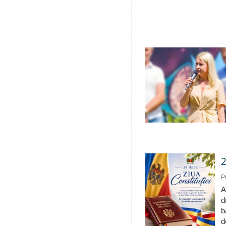
2
P
A
d
b
d