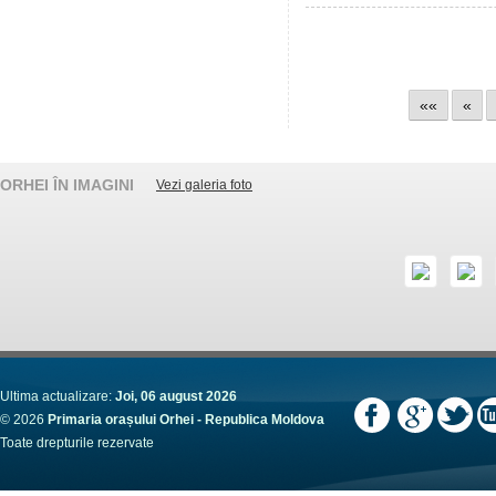
««
«
ORHEI ÎN IMAGINI
Vezi galeria foto
Ultima actualizare:
Joi, 06 august 2026
© 2026
Primaria orașului Orhei - Republica Moldova
Toate drepturile rezervate