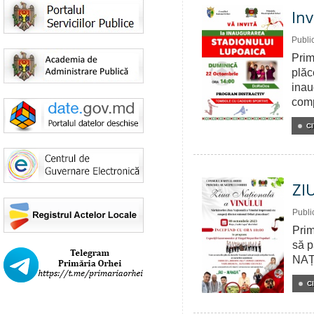
Inv
Publi
Prim
plăc
inau
comp
CI
ZI
Publi
Prim
să p
NAȚ
C