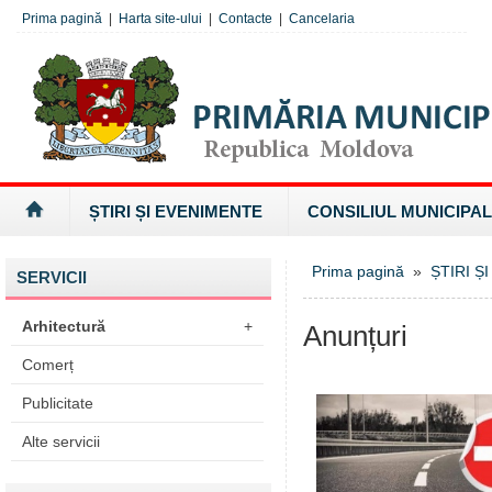
Prima pagină
|
Harta site-ului
|
Contacte
|
Cancelaria
ȘTIRI ȘI EVENIMENTE
CONSILIUL MUNICIPAL
Prima pagină
»
ȘTIRI Ș
SERVICII
Arhitectură
+
Anunțuri
Comerț
Publicitate
Alte servicii