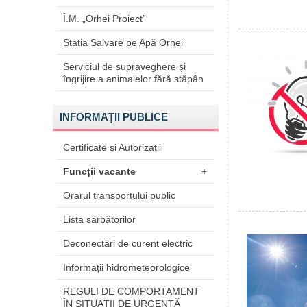
Î.M. „Orhei Proiect”
Stația Salvare pe Apă Orhei
Serviciul de supraveghere și
îngrijire a animalelor fără stăpân
INFORMAȚII PUBLICE
Certificate și Autorizații
Funcții vacante
+
Orarul transportului public
Lista sărbătorilor
Deconectări de curent electric
Informații hidrometeorologice
REGULI DE COMPORTAMENT
ÎN SITUAŢII DE URGENŢĂ