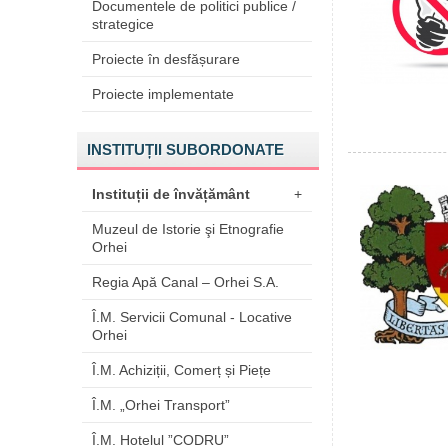
Documentele de politici publice /
strategice
Proiecte în desfășurare
Proiecte implementate
INSTITUȚII SUBORDONATE
Instituții de învățământ
+
Muzeul de Istorie şi Etnografie
Orhei
Regia Apă Canal – Orhei S.A.
Î.M. Servicii Comunal - Locative
Orhei
Î.M. Achiziții, Comerț și Piețe
Î.M. „Orhei Transport”
Î.M. Hotelul ”CODRU”