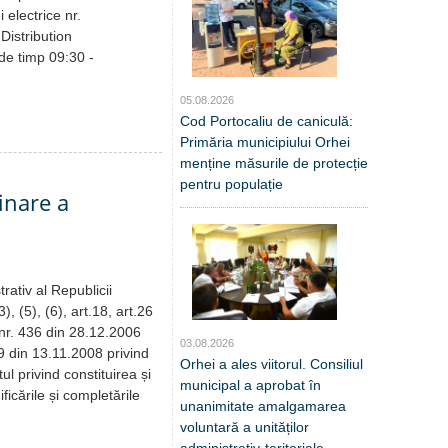
i electrice nr.
Distribution
de timp 09:30 -
05.08.2026
Cod Portocaliu de caniculă:
Primăria municipiului Orhei
menține măsurile de protecție
pentru populație
inare a
rativ al Republicii
, (5), (6), art.18, art.26
a nr. 436 din 28.12.2006
03.08.2026
39 din 13.11.2008 privind
Orhei a ales viitorul. Consiliul
l privind constituirea și
municipal a aprobat în
ficările și completările
unanimitate amalgamarea
voluntară a unităților