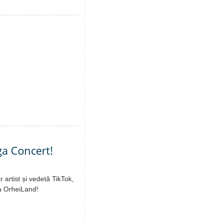
ga Concert!
 artist și vedetă TikTok,
a OrheiLand!