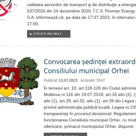
calitatea serviciilor de transport şi de distribuţie a energie
537/2020 din 24 decembrie 2020, Î.C.S. Premier Energy 
S.A. informează că, pe data de 17.07.2023, în intervalul 
17:00,
CITEŞTE MAI MULT...
Convocarea ședinței extraord
Consiliului municipal Orhei
Publicat:
13.07.2023
Accesări: 5547
În temeiul art. 10, art.118-126 din Codul administ
Moldova nr.116 din 19.07.2018; art.16 alin.(2), (3)
alin.(1), art.29, art.32, alin.(1), art.39 din Lege
privind administrația publică locală; Legea nr.2
transparența în procesul decizional; Regulamentu
funcționarea Consiliului municipal Orhei, cu modi
ulterioare, primarul municipiului Orhei, dispune: