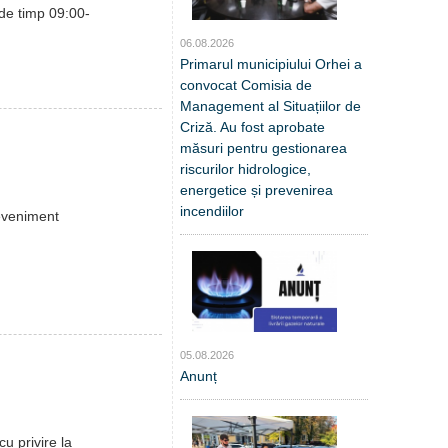
 de timp 09:00-
06.08.2026
Primarul municipiului Orhei a
convocat Comisia de
Management al Situațiilor de
Criză. Au fost aprobate
măsuri pentru gestionarea
riscurilor hidrologice,
energetice și prevenirea
incendiilor
 eveniment
05.08.2026
Anunț
u privire la