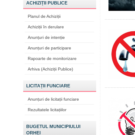
ACHIZIȚII PUBLICE
Planul de Achiziții
Achiziții în derulare
Anunțuri de intenție
Anunțuri de participare
Rapoarte de monitorizare
Arhiva (Achiziții Publice)
LICITAȚII FUNCIARE
Anunțuri de licitații funciare
Rezultatele licitațiilor
BUGETUL MUNICIPIULUI
ORHEI