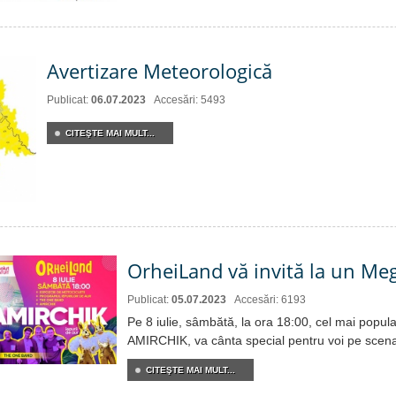
Avertizare Meteorologică
Publicat:
06.07.2023
Accesări: 5493
CITEŞTE MAI MULT...
OrheiLand vă invită la un Me
Publicat:
05.07.2023
Accesări: 6193
Pe 8 iulie, sâmbătă, la ora 18:00, cel mai popular
AMIRCHIK, va cânta special pentru voi pe scen
CITEŞTE MAI MULT...