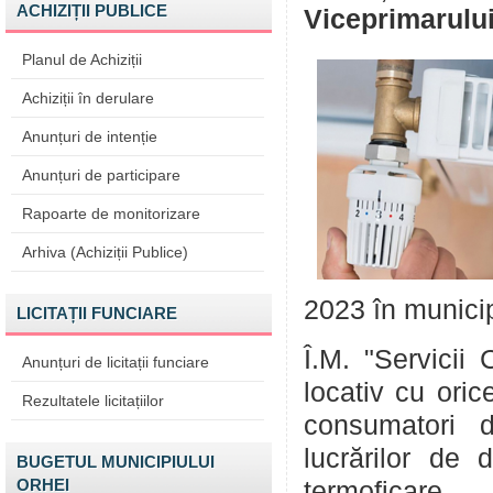
ACHIZIȚII PUBLICE
Viceprimarului
Planul de Achiziții
Achiziții în derulare
Anunțuri de intenție
Anunțuri de participare
Rapoarte de monitorizare
Arhiva (Achiziții Publice)
2023 în munici
LICITAȚII FUNCIARE
Î.M. "Servicii 
Anunțuri de licitații funciare
locativ cu oric
Rezultatele licitațiilor
consumatori 
lucrărilor de 
BUGETUL MUNICIPIULUI
ORHEI
termoficare.