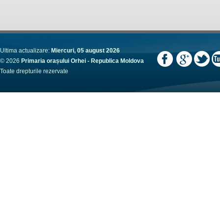
Ultima actualizare:
Miercuri, 05 august 2026
© 2026
Primaria orașului Orhei - Republica Moldova
Toate drepturile rezervate