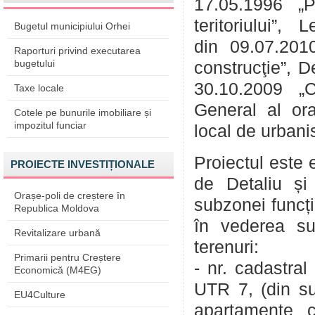
17.05.1996 „Pr
teritoriului”,
Bugetul municipiului Orhei
din 09.07.2010
Raporturi privind executarea
bugetului
construcţie”, D
30.10.2009 „C
Taxe locale
General al ora
Cotele pe bunurile imobiliare și
impozitul funciar
local de urban
Proiectul este 
PROIECTE INVESTIȚIONALE
de Detaliu și
Orașe-poli de creștere în
subzonei funcți
Republica Moldova
în vederea sub
Revitalizare urbană
terenuri:
Primarii pentru Creștere
-
nr. cadastra
Economică (M4EG)
UTR 7, (din su
EU4Culture
apartamente c