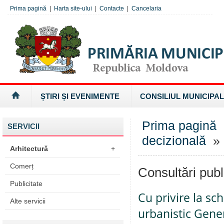
Prima pagină
|
Harta site-ului
|
Contacte
|
Cancelaria
ȘTIRI ȘI EVENIMENTE
CONSILIUL MUNICIPAL
Prima pagină
SERVICII
decizională
» 
Arhitectură
+
Comerț
Consultări publ
Publicitate
Cu privire la sc
Alte servicii
urbanistic Gene