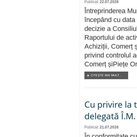
Publicat:
22.07.2026
Întreprinderea Mun
începând cu data 
decizie a Consiliu
Raportului de activ
Achiziții, Comerț 
privind controlul a
Comerț șiPiețe Or
CITEŞTE MAI MULT...
Cu privire la
delegată Î.M.
Publicat:
21.07.2026
În conformitate cu