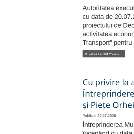
Autoritatea execut
cu data de 20.07.
proiectului de Dec
activitatea econom
Transport” pentru
CITEŞTE MAI MULT...
Cu privire la
Întreprindere
și Piețe Orhe
Publicat:
20.07.2026
Întreprinderea Mun
începând cu data 