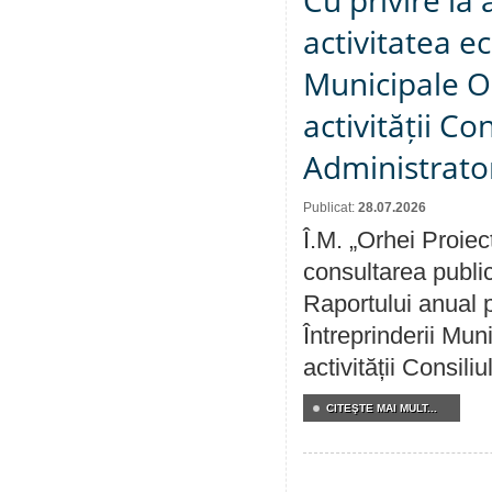
Cu privire la
activitatea e
Municipale O
activității Co
Administrator
Publicat:
28.07.2026
Î.M. „Orhei Proiec
consultarea public
Raportului anual p
Întreprinderii M
activității Consili
CITEŞTE MAI MULT...