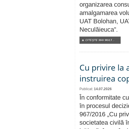
organizarea consul
amalgamarea volunt
UAT Bolohan, UAT
Neculăieuca”.
CITEŞTE MAI MULT...
Cu privire la
instruirea cop
Publicat:
14.07.2026
În conformitate cu
în procesul decizi
967/2016 „Cu priv
societatea civilă 