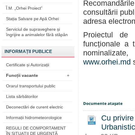
Recomandările
Î.M. „Orhei Proiect”
consultării pub
Stația Salvare pe Apă Orhei
adresa electro
Serviciul de supraveghere și
Proiectul de 
îngrijire a animalelor fără stăpân
funcționale a t
INFORMAȚII PUBLICE
nominalizate
www.orhei.md
s
Certificate și Autorizații
Funcții vacante
+
Orarul transportului public
Lista sărbătorilor
Documente ataşate
Deconectări de curent electric
Cu privire
Informații hidrometeorologice
Urbanistic
REGULI DE COMPORTAMENT
ÎN SITUAŢII DE URGENŢĂ