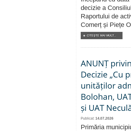
decizie a Consiliu
Raportului de acti
Comerț și Piețe O
CITEŞTE MAI MULT...
ANUNȚ privin
Decizie „Cu p
unităților ad
Bolohan, UAT 
și UAT Necul
Publicat:
14.07.2026
Primăria municipi