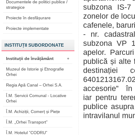
Documentele de politici publice /
subzona IS-7 „Z
strategice
zonelor de locu
Proiecte în desfășurare
cafenele, baruri
Proiecte implementate
-
nr. cadastr
subzona VP 1 –
INSTITUȚII SUBORDONATE
apelor. Parcuri
Instituții de învățământ
+
publică și alte
destinației 
Muzeul de Istorie şi Etnografie
Orhei
6401213167.02 d
Regia Apă Canal – Orhei S.A.
accesorie” în „
Î.M. Servicii Comunal - Locative
iar pentru ter
Orhei
publice asupra n
Î.M. Achiziții, Comerț și Piețe
intravilanul mu
Î.M. „Orhei Transport”
Î.M. Hotelul ”CODRU”