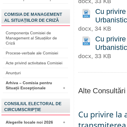
docx, 33 KB
Cu privire
COMISIA DE MANAGEMENT
Urbanistic
AL SITUAȚIILOR DE CRIZĂ
docx, 34 KB
Componența Comisiei de
Cu privire
Management al Situațiilor de
Criză
Urbanistic
Procese-verbale ale Comisiei
docx, 33 KB
Acte privind activitatea Comisiei
Anunțuri
Arhiva – Comisia pentru
Situații Excepționale
+
Alte Consultări
CONSILIUL ELECTORAL DE
CIRCUMSCRIPȚIE
Cu privire la
transmiterea 
Alegerile locale noi 2026
+