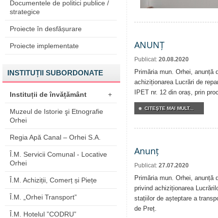
Documentele de politici publice /
strategice
Proiecte în desfășurare
ANUNȚ
Proiecte implementate
Publicat:
20.08.2020
Primăria mun. Orhei, anunță de
INSTITUȚII SUBORDONATE
achiziționarea Lucrări de repar
IPET nr. 12 din oraș, prin pro
Instituții de învățământ
+
CITEŞTE MAI MULT...
Muzeul de Istorie şi Etnografie
Orhei
Regia Apă Canal – Orhei S.A.
Anunț
Î.M. Servicii Comunal - Locative
Orhei
Publicat:
27.07.2020
Primăria mun. Orhei, anunță de
Î.M. Achiziții, Comerț și Piețe
privind achiziționarea Lucrăril
Î.M. „Orhei Transport”
stațiilor de așteptare a transp
de Preț.
Î.M. Hotelul ”CODRU”