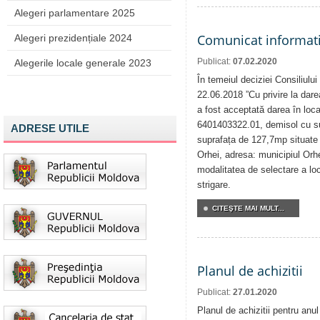
Alegeri parlamentare 2025
Comunicat informat
Alegeri prezidențiale 2024
Publicat:
07.02.2020
Alegerile locale generale 2023
În temeiul deciziei Consiliului
22.06.2018 ”Cu privire la darea
a fost acceptată darea în locaț
6401403322.01, demisol cu su
ADRESE UTILE
suprafața de 127,7mp situate î
Orhei, adresa: municipiul Orh
modalitatea de selectare a loca
strigare.
CITEŞTE MAI MULT...
Planul de achizitii
Publicat:
27.01.2020
Planul de achizitii pentru anu