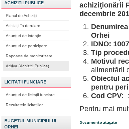
ACHIZIȚII PUBLICE
achiziţionării
decembrie 20
Planul de Achiziții
Denumirea a
Achiziții în derulare
Orhei
Anunțuri de intenție
IDNO: 100
Anunțuri de participare
Tip procedu
Rapoarte de monitorizare
Motivul rec
Arhiva (Achiziții Publice)
alimentării 
Obiectul
LICITAȚII FUNCIARE
pentru per
Cod CPV: 
Anunțuri de licitații funciare
Rezultatele licitațiilor
Pentru mai mult
BUGETUL MUNICIPIULUI
Documente ataşate
ORHEI