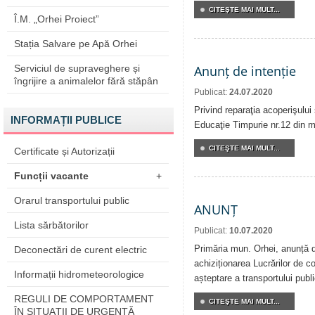
CITEŞTE MAI MULT...
Î.M. „Orhei Proiect”
Stația Salvare pe Apă Orhei
Serviciul de supraveghere și
Anunț de intenție
îngrijire a animalelor fără stăpân
Publicat:
24.07.2020
Privind reparaţia acoperişului 
INFORMAȚII PUBLICE
Educaţie Timpurie nr.12 din m
CITEŞTE MAI MULT...
Certificate și Autorizații
Funcții vacante
+
Orarul transportului public
ANUNȚ
Lista sărbătorilor
Publicat:
10.07.2020
Primăria mun. Orhei, anunță de
Deconectări de curent electric
achiziționarea Lucrărilor de co
Informații hidrometeorologice
așteptare a transportului publi
REGULI DE COMPORTAMENT
CITEŞTE MAI MULT...
ÎN SITUAŢII DE URGENŢĂ