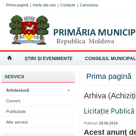
Prima pagină
|
Harta site-ului
|
Contacte
|
Cancelaria
ȘTIRI ȘI EVENIMENTE
CONSILIUL MUNICIPAL
Prima pagină
»
SERVICII
Arhitectură
+
Arhiva (Achiziți
Comerț
Licitație Public
Publicitate
Alte servicii
Publicat:
29.06.2016
Acest anunț de