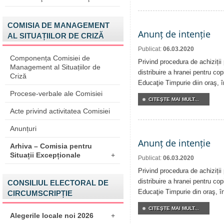
COMISIA DE MANAGEMENT
Anunț de intenție
AL SITUAȚIILOR DE CRIZĂ
Publicat:
06.03.2020
Componența Comisiei de
Privind procedura de achiziții
Management al Situațiilor de
distribuire a hranei pentru copi
Criză
Educaţie Timpurie diin oraş, 
Procese-verbale ale Comisiei
CITEŞTE MAI MULT...
Acte privind activitatea Comisiei
Anunțuri
Anunț de intenție
Arhiva – Comisia pentru
Situații Excepționale
+
Publicat:
06.03.2020
Privind procedura de achiziții
distribuire a hranei pentru copi
CONSILIUL ELECTORAL DE
Educaţie Timpurie din oraş, î
CIRCUMSCRIPȚIE
CITEŞTE MAI MULT...
Alegerile locale noi 2026
+