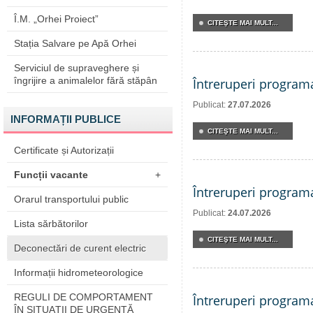
Î.M. „Orhei Proiect”
CITEŞTE MAI MULT...
Stația Salvare pe Apă Orhei
Serviciul de supraveghere și
îngrijire a animalelor fără stăpân
Întreruperi program
Publicat:
27.07.2026
INFORMAȚII PUBLICE
CITEŞTE MAI MULT...
Certificate și Autorizații
Funcții vacante
+
Întreruperi program
Orarul transportului public
Publicat:
24.07.2026
Lista sărbătorilor
CITEŞTE MAI MULT...
Deconectări de curent electric
Informații hidrometeorologice
REGULI DE COMPORTAMENT
Întreruperi program
ÎN SITUAŢII DE URGENŢĂ