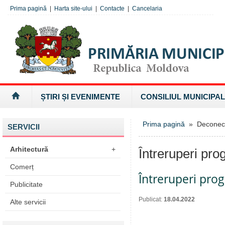
Prima pagină
|
Harta site-ului
|
Contacte
|
Cancelaria
ȘTIRI ȘI EVENIMENTE
CONSILIUL MUNICIPAL
Prima pagină
» Deconectăr
SERVICII
Arhitectură
+
Întreruperi pro
Comerț
Întreruperi pro
Publicitate
Publicat:
18.04.2022
Alte servicii