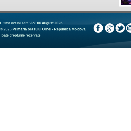
Ultima actualizare:
Joi, 06 august 2026
© 2026
Primaria orașului Orhei - Republica Moldova
Toate drepturile rezervate