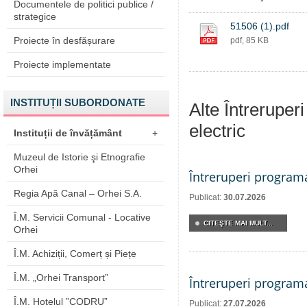
Documentele de politici publice /
strategice
51506 (1).pdf
Proiecte în desfășurare
pdf, 85 KB
Proiecte implementate
INSTITUȚII SUBORDONATE
Alte Întreruper
electric
Instituții de învățământ
+
Muzeul de Istorie şi Etnografie
Orhei
Întreruperi program
Regia Apă Canal – Orhei S.A.
Publicat:
30.07.2026
Î.M. Servicii Comunal - Locative
CITEŞTE MAI MULT...
Orhei
Î.M. Achiziții, Comerț și Piețe
Î.M. „Orhei Transport”
Întreruperi program
Î.M. Hotelul ”CODRU”
Publicat:
27.07.2026