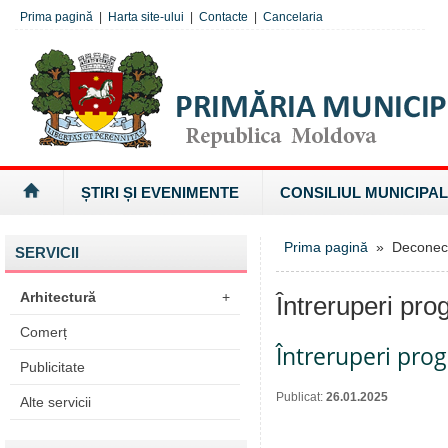
Prima pagină
|
Harta site-ului
|
Contacte
|
Cancelaria
ȘTIRI ȘI EVENIMENTE
CONSILIUL MUNICIPAL
Prima pagină
» Deconectăr
SERVICII
Arhitectură
+
Întreruperi pro
Comerț
Întreruperi pro
Publicitate
Publicat:
26.01.2025
Alte servicii