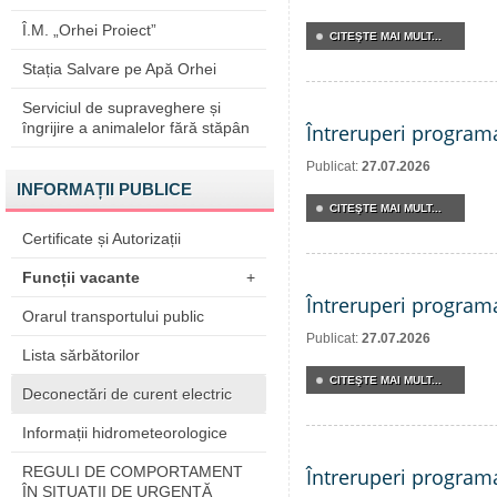
Î.M. „Orhei Proiect”
CITEŞTE MAI MULT...
Stația Salvare pe Apă Orhei
Serviciul de supraveghere și
îngrijire a animalelor fără stăpân
Întreruperi program
Publicat:
27.07.2026
INFORMAȚII PUBLICE
CITEŞTE MAI MULT...
Certificate și Autorizații
Funcții vacante
+
Întreruperi program
Orarul transportului public
Publicat:
27.07.2026
Lista sărbătorilor
CITEŞTE MAI MULT...
Deconectări de curent electric
Informații hidrometeorologice
REGULI DE COMPORTAMENT
Întreruperi program
ÎN SITUAŢII DE URGENŢĂ