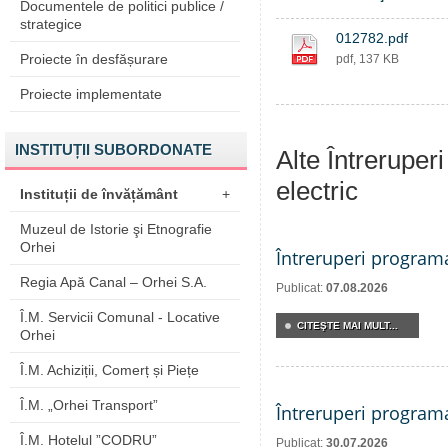
Documentele de politici publice /
strategice
012782.pdf
Proiecte în desfășurare
pdf, 137 KB
Proiecte implementate
INSTITUȚII SUBORDONATE
Alte Întreruper
electric
Instituții de învățământ
+
Muzeul de Istorie şi Etnografie
Orhei
Întreruperi program
Regia Apă Canal – Orhei S.A.
Publicat:
07.08.2026
Î.M. Servicii Comunal - Locative
CITEŞTE MAI MULT...
Orhei
Î.M. Achiziții, Comerț și Piețe
Î.M. „Orhei Transport”
Întreruperi program
Î.M. Hotelul ”CODRU”
Publicat:
30.07.2026