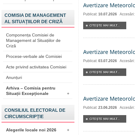
Avertizare Meteorol
Publicat:
10.07.2026
Accesări
COMISIA DE MANAGEMENT
AL SITUAȚIILOR DE CRIZĂ
CITEŞTE MAI MULT...
Componența Comisiei de
Management al Situațiilor de
Criză
Avertizare Meteorol
Procese-verbale ale Comisiei
Publicat:
03.07.2026
Accesări
Acte privind activitatea Comisiei
CITEŞTE MAI MULT...
Anunțuri
Arhiva – Comisia pentru
Situații Excepționale
+
Avertizare Meteorol
Publicat:
23.06.2026
Accesări
CONSILIUL ELECTORAL DE
CIRCUMSCRIPȚIE
CITEŞTE MAI MULT...
Alegerile locale noi 2026
+