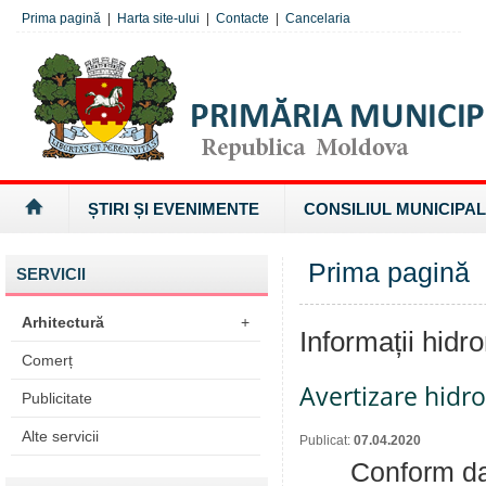
Prima pagină
|
Harta site-ului
|
Contacte
|
Cancelaria
ȘTIRI ȘI EVENIMENTE
CONSILIUL MUNICIPAL
Prima pagină
»
SERVICII
Arhitectură
+
Informații hidr
Comerț
Avertizare hidro
Publicitate
Alte servicii
Publicat:
07.04.2020
Conform dat