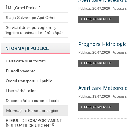
Avertizare Meteorol
Î.M. „Orhei Proiect”
Publicat:
20.07.2026
Accesări
Stația Salvare pe Apă Orhei
CITEŞTE MAI MULT...
Serviciul de supraveghere și
îngrijire a animalelor fără stăpân
Prognoza Hidrologic
INFORMAȚII PUBLICE
Publicat:
20.07.2026
Accesări
Certificate și Autorizații
CITEŞTE MAI MULT...
Funcții vacante
+
Orarul transportului public
Avertizare Meteorol
Lista sărbătorilor
Publicat:
19.07.2026
Accesări
Deconectări de curent electric
CITEŞTE MAI MULT...
Informații hidrometeorologice
REGULI DE COMPORTAMENT
ÎN SITUAŢII DE URGENŢĂ