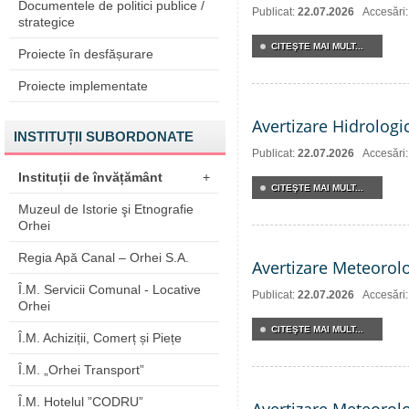
Documentele de politici publice /
Publicat:
22.07.2026
Accesări
strategice
CITEŞTE MAI MULT...
Proiecte în desfășurare
Proiecte implementate
Avertizare Hidrologi
INSTITUȚII SUBORDONATE
Publicat:
22.07.2026
Accesări
Instituții de învățământ
+
CITEŞTE MAI MULT...
Muzeul de Istorie şi Etnografie
Orhei
Regia Apă Canal – Orhei S.A.
Avertizare Meteorol
Î.M. Servicii Comunal - Locative
Publicat:
22.07.2026
Accesări
Orhei
CITEŞTE MAI MULT...
Î.M. Achiziții, Comerț și Piețe
Î.M. „Orhei Transport”
Î.M. Hotelul ”CODRU”