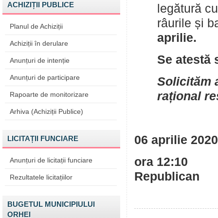
ACHIZIȚII PUBLICE
legătură cu 
râurile și 
Planul de Achiziții
aprilie.
Achiziții în derulare
Se atestă 
Anunțuri de intenție
Anunțuri de participare
Solicităm 
rațional r
Rapoarte de monitorizare
Arhiva (Achiziții Publice)
06 aprilie 2020
LICITAȚII FUNCIARE
ora 12:10 
Anunțuri de licitații funciare
Republican
Rezultatele licitațiilor
BUGETUL MUNICIPIULUI
ORHEI