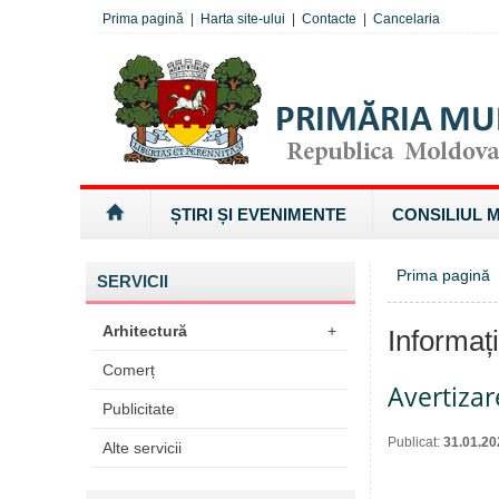
Prima pagină
|
Harta site-ului
|
Contacte
|
Cancelaria
ȘTIRI ȘI EVENIMENTE
CONSILIUL 
Prima pagină
»
SERVICII
Arhitectură
+
Informaț
Comerț
Avertiza
Publicitate
Publicat:
31.01.20
Alte servicii