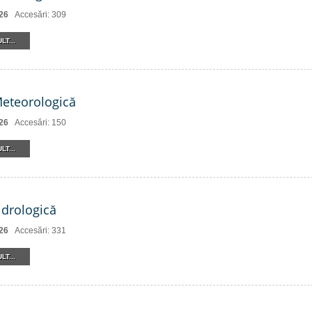
26
Accesări: 309
LT...
Meteorologică
26
Accesări: 150
LT...
drologică
26
Accesări: 331
LT...