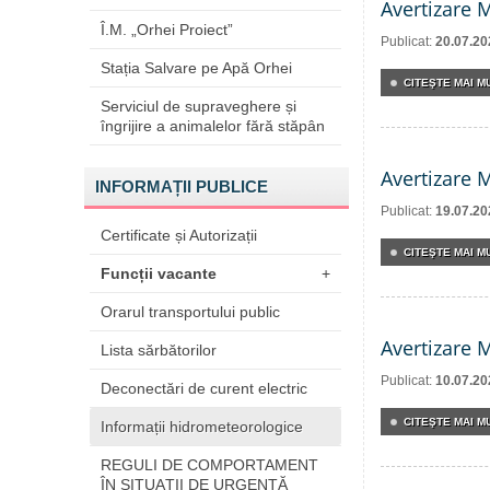
Avertizare 
Î.M. „Orhei Proiect”
Publicat:
20.07.20
Stația Salvare pe Apă Orhei
CITEŞTE MAI MU
Serviciul de supraveghere și
îngrijire a animalelor fără stăpân
Avertizare 
INFORMAȚII PUBLICE
Publicat:
19.07.20
Certificate și Autorizații
CITEŞTE MAI MU
Funcții vacante
+
Orarul transportului public
Avertizare 
Lista sărbătorilor
Publicat:
10.07.20
Deconectări de curent electric
CITEŞTE MAI MU
Informații hidrometeorologice
REGULI DE COMPORTAMENT
ÎN SITUAŢII DE URGENŢĂ