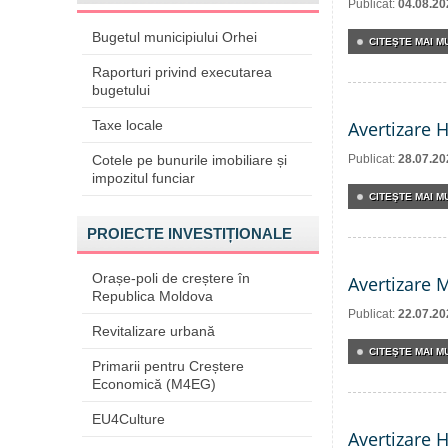
Publicat:
04.08.20
Bugetul municipiului Orhei
CITEŞTE MAI MU
Raporturi privind executarea
bugetului
Taxe locale
Avertizare 
Cotele pe bunurile imobiliare și
Publicat:
28.07.20
impozitul funciar
CITEŞTE MAI MU
PROIECTE INVESTIȚIONALE
Orașe-poli de creștere în
Avertizare 
Republica Moldova
Publicat:
22.07.20
Revitalizare urbană
CITEŞTE MAI MU
Primarii pentru Creștere
Economică (M4EG)
EU4Culture
Avertizare 