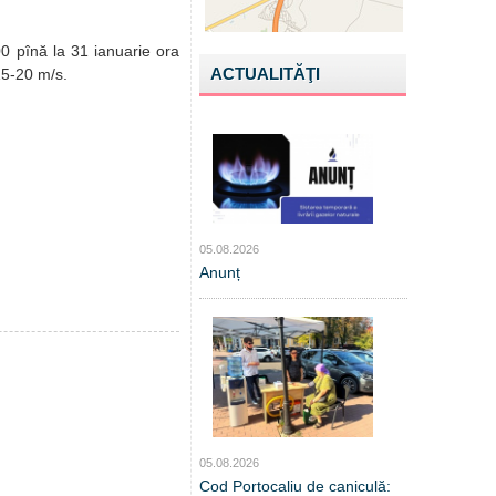
0 pînă la 31 ianuarie ora
ACTUALITĂŢI
 15-20 m/s.
05.08.2026
Anunț
05.08.2026
Cod Portocaliu de caniculă: