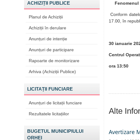
ACHIZIȚII PUBLICE
Fenomenul 
Conform datelor
Planul de Achiziții
17.00, în republ
Achiziții în derulare
Anunțuri de intenție
30 ianuar
Anunțuri de participare
Centrul Operat
Rapoarte de monitorizare
ora 13:50
Arhiva (Achiziții Publice)
LICITAȚII FUNCIARE
Anunțuri de licitații funciare
Alte Inf
Rezultatele licitațiilor
Avertizare 
BUGETUL MUNICIPIULUI
ORHEI