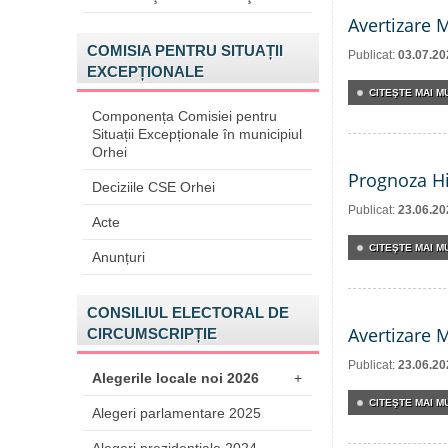
Avertizare 
COMISIA PENTRU SITUAȚII
Publicat:
03.07.20
EXCEPȚIONALE
CITEŞTE MAI MU
Componența Comisiei pentru
Situații Excepționale în municipiul
Orhei
Prognoza Hi
Deciziile CSE Orhei
Publicat:
23.06.20
Acte
CITEŞTE MAI MU
Anunțuri
CONSILIUL ELECTORAL DE
Avertizare 
CIRCUMSCRIPȚIE
Publicat:
23.06.20
Alegerile locale noi 2026
+
CITEŞTE MAI MU
Alegeri parlamentare 2025