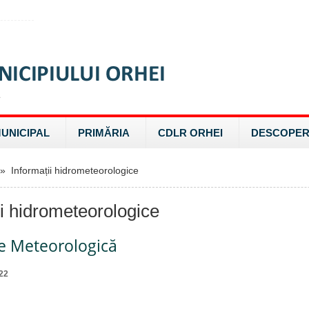
MUNICIPAL
PRIMĂRIA
CDLR ORHEI
DESCOPER
 Informații hidrometeorologice
ii hidrometeorologice
re Meteorologică
22