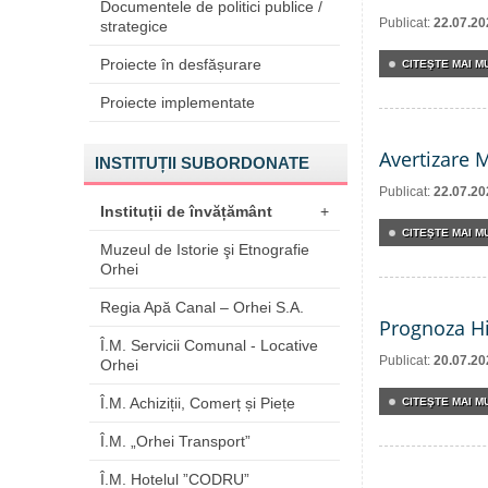
Documentele de politici publice /
Publicat:
22.07.20
strategice
Proiecte în desfășurare
CITEŞTE MAI MU
Proiecte implementate
Avertizare 
INSTITUȚII SUBORDONATE
Publicat:
22.07.20
Instituții de învățământ
+
CITEŞTE MAI MU
Muzeul de Istorie şi Etnografie
Orhei
Regia Apă Canal – Orhei S.A.
Prognoza Hi
Î.M. Servicii Comunal - Locative
Publicat:
20.07.20
Orhei
Î.M. Achiziții, Comerț și Piețe
CITEŞTE MAI MU
Î.M. „Orhei Transport”
Î.M. Hotelul ”CODRU”