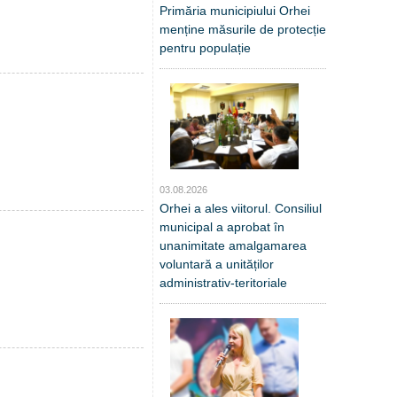
Primăria municipiului Orhei
menține măsurile de protecție
pentru populație
03.08.2026
Orhei a ales viitorul. Consiliul
municipal a aprobat în
unanimitate amalgamarea
voluntară a unităților
administrativ-teritoriale