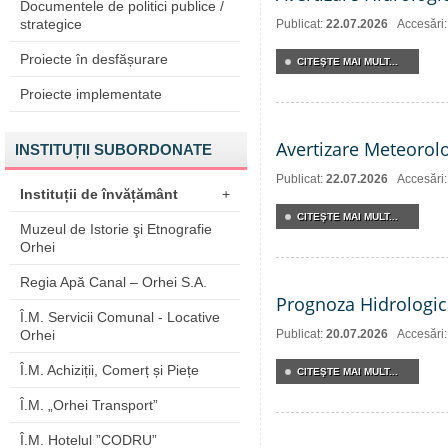
Documentele de politici publice /
strategice
Publicat:
22.07.2026
Accesări
Proiecte în desfășurare
CITEŞTE MAI MULT...
Proiecte implementate
Avertizare Meteorol
INSTITUȚII SUBORDONATE
Publicat:
22.07.2026
Accesări
Instituții de învățământ
+
CITEŞTE MAI MULT...
Muzeul de Istorie şi Etnografie
Orhei
Regia Apă Canal – Orhei S.A.
Prognoza Hidrologic
Î.M. Servicii Comunal - Locative
Publicat:
20.07.2026
Accesări
Orhei
Î.M. Achiziții, Comerț și Piețe
CITEŞTE MAI MULT...
Î.M. „Orhei Transport”
Î.M. Hotelul ”CODRU”