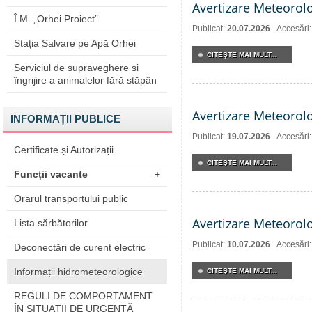
Avertizare Meteorol
Î.M. „Orhei Proiect”
Publicat:
20.07.2026
Accesări
Stația Salvare pe Apă Orhei
CITEŞTE MAI MULT...
Serviciul de supraveghere și
îngrijire a animalelor fără stăpân
Avertizare Meteorol
INFORMAȚII PUBLICE
Publicat:
19.07.2026
Accesări
Certificate și Autorizații
CITEŞTE MAI MULT...
Funcții vacante
+
Orarul transportului public
Avertizare Meteorol
Lista sărbătorilor
Publicat:
10.07.2026
Accesări
Deconectări de curent electric
Informații hidrometeorologice
CITEŞTE MAI MULT...
REGULI DE COMPORTAMENT
ÎN SITUAŢII DE URGENŢĂ