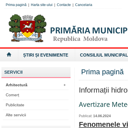
Prima pagină
|
Harta site-ului
|
Contacte
|
Cancelaria
ȘTIRI ȘI EVENIMENTE
CONSILIUL MUNICIPAL
Prima pagină
»
SERVICII
Arhitectură
+
Informații hidr
Comerț
Avertizare Mete
Publicitate
Alte servicii
Publicat:
14.06.2024
Fenomenele viz